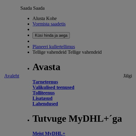
Saada
Saada
Alusta Kohe
Vormista saadetis
Küsi hinda ja aega
Planeeri kullertellimus
Tellige vahendeid
Tellige vahendeid
Avasta
Avaleht
Jälgi
Tarneteenus
Valikulised teenused
Tolliteenus
Lisatasud
Lahendused
Tutvuge MyDHL+´ga
Meist MyDHL+