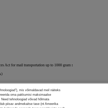
ces Act for mail transportation up to 1000 gram
:
A)
ehnoloogiad”), mis võimaldavad meil näiteks
figureerida oma pakkumisi maksimaalse
 Need tehnoloogiad võivad hõlmata
dub piisav andmekaitse tase (nt Ameerika