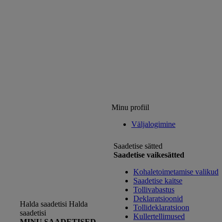
Minu profiil
Väljalogimine
Saadetise sätted
Saadetise vaikesätted
Kohaletoimetamise valikud
Saadetise kaitse
Tollivabastus
Deklaratsioonid
Halda saadetisi
Halda
Tollideklaratsioon
saadetisi
Kullertellimused
MINU SAADETISED