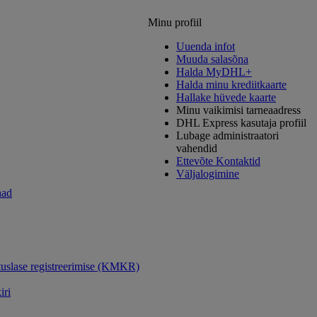
Minu profiil
Uuenda infot
Muuda salasõna
Halda MyDHL+
Halda minu krediitkaarte
Hallake hüvede kaarte
Minu vaikimisi tarneaadress
DHL Express kasutaja profiil
Lubage administraatori
vahendid
Ettevõte Kontaktid
Väljalogimine
had
uslase registreerimise (KMKR)
iri