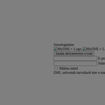
Sisselogimine
Saada aktiveerimise e-mail
E-po
Sala
Mäleta mind
DHL salvestab turvaliselt teie e-ma