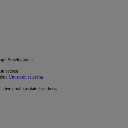
Sisselogimine
sti aadress
sõna
Unustasin salasõna
ili teie poolt kasutatud seadmes.