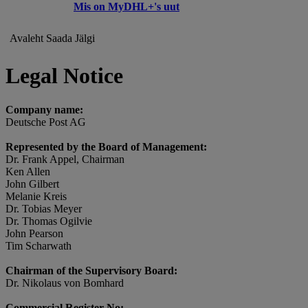
Mis on MyDHL+'s uut
Avaleht
Saada
Jälgi
Legal Notice
Company name:
Deutsche Post AG
Represented by the Board of Management:
Dr. Frank Appel, Chairman
Ken Allen
John Gilbert
Melanie Kreis
Dr. Tobias Meyer
Dr. Thomas Ogilvie
John Pearson
Tim Scharwath
Chairman of the Supervisory Board:
Dr. Nikolaus von Bomhard
Commercial Register No: