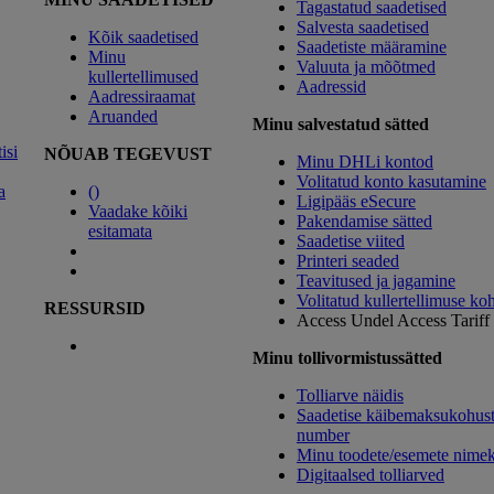
Tagastatud saadetised
Salvesta saadetised
Kõik saadetised
Saadetiste määramine
Minu
Valuuta ja mõõtmed
kullertellimused
Aadressid
Aadressiraamat
Aruanded
Minu salvestatud sätted
isi
NÕUAB TEGEVUST
Minu DHLi kontod
Volitatud konto kasutamine
a
(
)
Ligipääs eSecure
Vaadake kõiki
Pakendamise sätted
esitamata
Saadetise viited
Printeri seaded
Teavitused ja jagamine
Volitatud kullertellimuse ko
RESSURSID
Access Undel
Access Tariff
Minu tollivormistussätted
Tolliarve näidis
Saadetise käibemaksukohust
number
Minu toodete/esemete nimek
Digitaalsed tolliarved