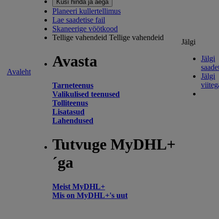
Küsi hinda ja aega
Planeeri kullertellimus
Lae saadetise fail
Skaneerige vöötkood
Tellige vahendeid
Tellige vahendeid
Jälgi
Avasta
Jälgi
saadet
Avaleht
Jälgi
viiteg
Tarneteenus
Valikulised teenused
Tolliteenus
Lisatasud
Lahendused
Tutvuge MyDHL+
´ga
Meist MyDHL+
Mis on MyDHL+'s uut