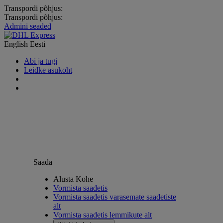
Transpordi põhjus:
Transpordi põhjus:
Admini seaded
English
Eesti
Abi ja tugi
Leidke asukoht
Saada
Alusta Kohe
Vormista saadetis
Vormista saadetis varasemate saadetiste
alt
Vormista saadetis lemmikute alt