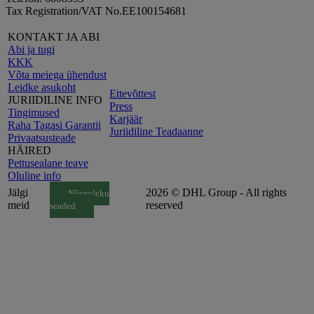
Tax Registration/VAT No.EE100154681
KONTAKT JA ABI
Abi ja tugi
KKK
Võta meiega ühendust
Leidke asukoht
Ettevõttest
JURIIDILINE INFO
Press
Tingimused
Karjäär
Raha Tagasi Garantii
Juriidiline Teadaanne
Privaatsusteade
HÄIRED
Pettusealane teave
Oluline info
Jälgi
2026 © DHL Group - All rights
Nõusoleku
meid
reserved
seaded