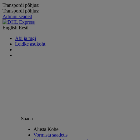
Transpordi põhjus:
Transpordi põhjus:
Admini seaded
English
Eesti
Abi ja tugi
Leidke asukoht
Saada
Alusta Kohe
Vormista saadetis