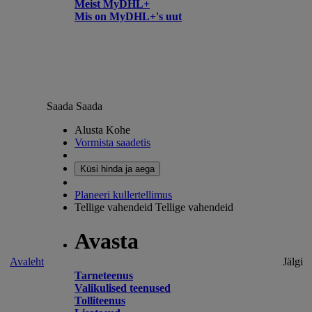
Meist MyDHL+
Mis on MyDHL+'s uut
Saada
Saada
Alusta Kohe
Vormista saadetis
Küsi hinda ja aega
Planeeri kullertellimus
Tellige vahendeid
Tellige vahendeid
Avasta
Avaleht
Jälgi
Tarneteenus
Valikulised teenused
Tolliteenus