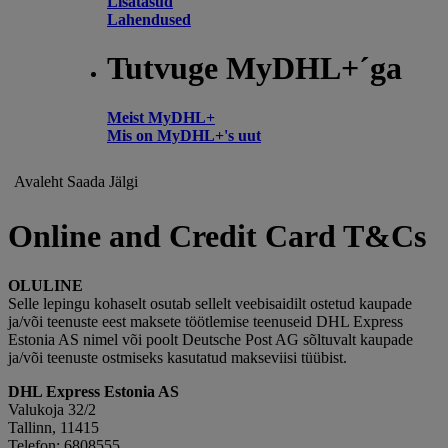
Lisatasud
Lahendused
Tutvuge MyDHL+´ga
Meist MyDHL+
Mis on MyDHL+'s uut
Avaleht
Saada
Jälgi
Online and Credit Card T&Cs
OLULINE
Selle lepingu kohaselt osutab sellelt veebisaidilt ostetud kaupade
ja/või teenuste eest maksete töötlemise teenuseid DHL Express
Estonia AS nimel või poolt Deutsche Post AG sõltuvalt kaupade
ja/või teenuste ostmiseks kasutatud makseviisi tüübist.
DHL Express Estonia AS
Valukoja 32/2
Tallinn, 11415
Telefon: 6808555