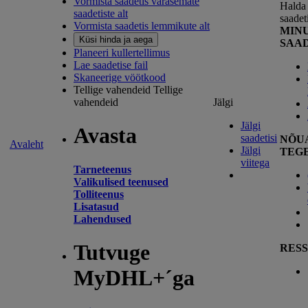
Vormista saadetis varasemate
Halda 
saadetiste alt
saadet
Vormista saadetis lemmikute alt
MIN
Küsi hinda ja aega
SAA
Planeeri kullertellimus
Lae saadetise fail
Skaneerige vöötkood
Tellige vahendeid
Tellige
vahendeid
Jälgi
Jälgi
Avasta
saadetisi
NÕU
Avaleht
Jälgi
TEG
viitega
Tarneteenus
Valikulised teenused
Tolliteenus
Lisatasud
Lahendused
Tutvuge
RESS
MyDHL+´ga