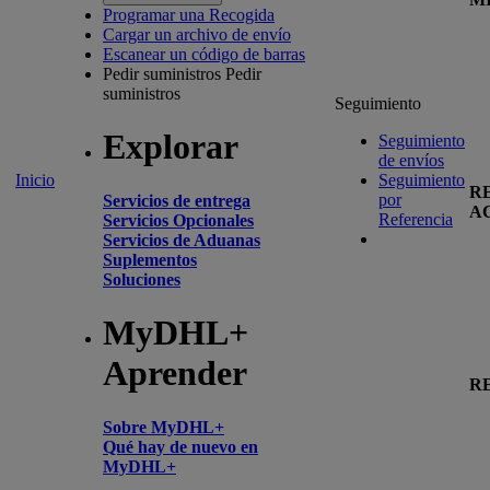
Programar una Recogida
Cargar un archivo de envío
Escanear un código de barras
Pedir suministros
Pedir
suministros
Seguimiento
Explorar
Seguimiento
de envíos
Inicio
Seguimiento
R
por
Servicios de entrega
A
Referencia
Servicios Opcionales
Servicios de Aduanas
Suplementos
Soluciones
MyDHL+
Aprender
R
Sobre MyDHL+
Qué hay de nuevo en
MyDHL+