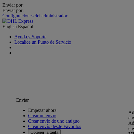
Enviar por:
Enviar por:
Configuraciones del administrador
English
Español
Ayuda y Soporte
Localice un Punto de Servicio
Enviar
Empezar ahora
Ad
Crear un envío
en
Crear envío de uno antiguo
Ad
Crear envío desde Favoritos
en
Obtener la tarifa
M