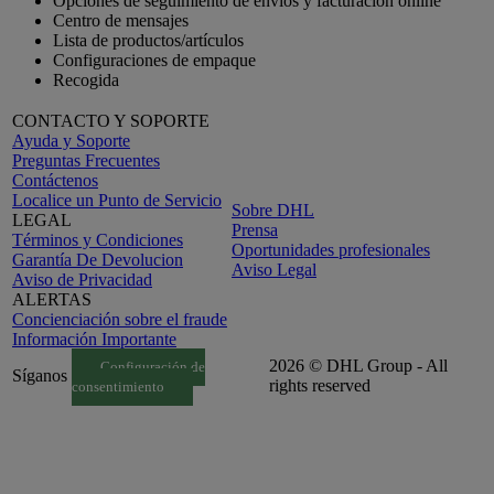
Opciones de seguimiento de envíos y facturación online
Centro de mensajes
Lista de productos/artículos
Configuraciones de empaque
Recogida
CONTACTO Y SOPORTE
Ayuda y Soporte
Preguntas Frecuentes
Contáctenos
Localice un Punto de Servicio
Sobre DHL
LEGAL
Prensa
Términos y Condiciones
Oportunidades profesionales
Garantía De Devolucion
Aviso Legal
Aviso de Privacidad
ALERTAS
Concienciación sobre el fraude
Información Importante
2026 © DHL Group - All
Configuración de
Síganos
rights reserved
consentimiento