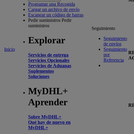
Programar una Recogida
Cargar un archivo de envío
Escanear un código de barras
Pedir suministros
Pedir
suministros
Seguimiento
Explorar
Seguimiento
de envíos
Inicio
Seguimiento
R
por
Servicios de entrega
A
Referencia
Servicios Opcionales
Servicios de Aduanas
Suplementos
Soluciones
MyDHL+
Aprender
R
Sobre MyDHL+
Qué hay de nuevo en
MyDHL+