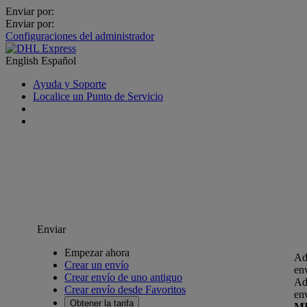
Enviar por:
Enviar por:
Configuraciones del administrador
English
Español
Ayuda y Soporte
Localice un Punto de Servicio
Enviar
Empezar ahora
Ad
Crear un envío
en
Crear envío de uno antiguo
Ad
Crear envío desde Favoritos
en
Obtener la tarifa
M