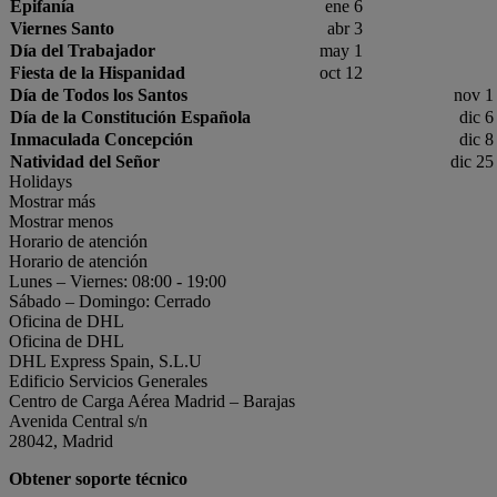
Epifanía
ene 6
Viernes Santo
abr 3
Día del Trabajador
may 1
Fiesta de la Hispanidad
oct 12
Día de Todos los Santos
nov 1
Día de la Constitución Española
dic 6
Inmaculada Concepción
dic 8
Natividad del Señor
dic 25
Holidays
Mostrar más
Mostrar menos
Horario de atención
Horario de atención
Lunes – Viernes: 08:00 - 19:00
Sábado – Domingo: Cerrado
Oficina de DHL
Oficina de DHL
DHL Express Spain, S.L.U
Edificio Servicios Generales
Centro de Carga Aérea Madrid – Barajas
Avenida Central s/n
28042, Madrid
Obtener soporte técnico