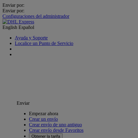
Enviar por:
Enviar por:
Configuraciones del administrador
English
Español
Ayuda y Soporte
Localice un Punto de Servicio
Enviar
Empezar ahora
Crear un envío
Crear envío de uno antiguo
Crear envío desde Favoritos
Obtener la tarifa