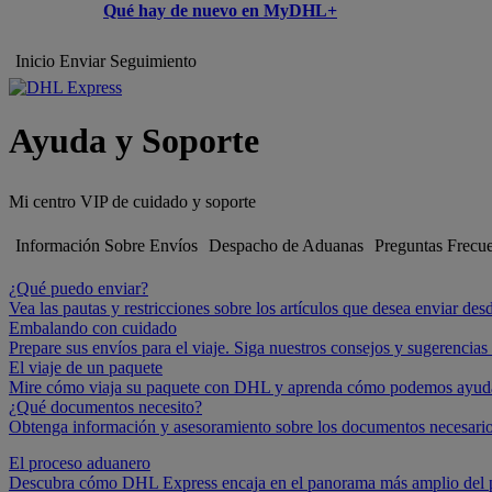
Qué hay de nuevo en MyDHL+
Inicio
Enviar
Seguimiento
Ayuda y Soporte
Mi centro VIP de cuidado y soporte
Información Sobre Envíos
Despacho de Aduanas
Preguntas Frecu
¿Qué puedo enviar?
Vea las pautas y restricciones sobre los artículos que desea enviar desd
Embalando con cuidado
Prepare sus envíos para el viaje. Siga nuestros consejos y sugerencias 
El viaje de un paquete
Mire cómo viaja su paquete con DHL y aprenda cómo podemos ayudarl
¿Qué documentos necesito?
Obtenga información y asesoramiento sobre los documentos necesario
El proceso aduanero
Descubra cómo DHL Express encaja en el panorama más amplio del p