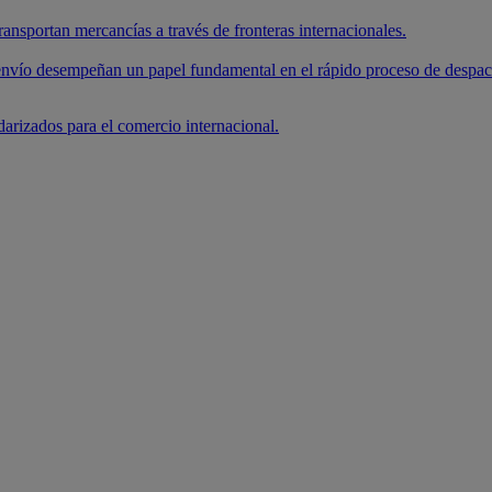
ansportan mercancías a través de fronteras internacionales.
envío desempeñan un papel fundamental en el rápido proceso de despa
arizados para el comercio internacional.