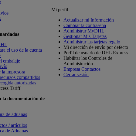
o
Mi perfil
nvíos
s
Actualizar mi Información
Cambiar la contraseña
Administrar MyDHL+
guardadas
Gestionar Mis Tarjetas
Administrar las tarjetas regalo
 DHL
Mi dirección de envío por defecto
ra el uso de la cuenta
Perfil de usuario de DHL Express
e
Habilitar los Controles de
l embalaje
Administración
nvío
Empresa Contactos
 la impresora
Cerrar sesión
 recursos compartidos
ecogida autorizadas
cess Tariff
a la documentación de
tura de aduanas
tos / artículos
ica de Aduanas