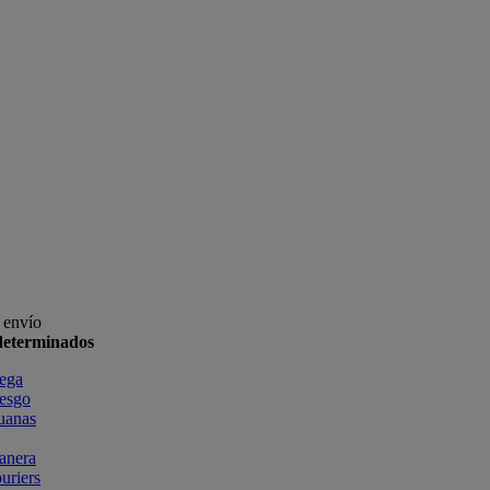
 envío
edeterminados
rega
iesgo
uanas
anera
uriers