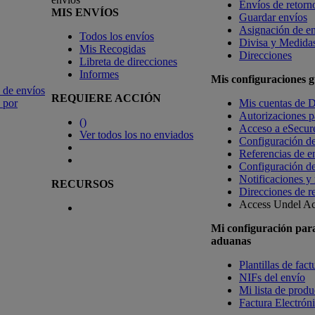
Envíos de retorn
MIS ENVÍOS
Guardar envíos
Asignación de e
Todos los envíos
Divisa y Medida
Mis Recogidas
Direcciones
Libreta de direcciones
Informes
Mis configuraciones 
 de envíos
REQUIERE ACCIÓN
 por
Mis cuentas de
Autorizaciones pa
(
)
Acceso a eSecur
Ver todos los no enviados
Configuración de
Referencias de e
Configuración de
Notificaciones y
RECURSOS
Direcciones de r
Access Undel
Ac
Mi configuración par
aduanas
Plantillas de fac
NIFs del envío
Mi lista de produc
Factura Electrón