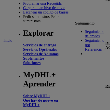
Programar una Recogida
Cargar un archivo de envío
Escanear un código de barras
Pedir suministros
Pedir
suministros
Seguimiento
Explorar
Seguimiento
de envíos
Inicio
Seguimiento
R
por
Servicios de entrega
A
Referencia
Servicios Opcionales
Servicios de Aduanas
Suplementos
Soluciones
MyDHL+
Aprender
R
Sobre MyDHL+
Qué hay de nuevo en
MyDHL+