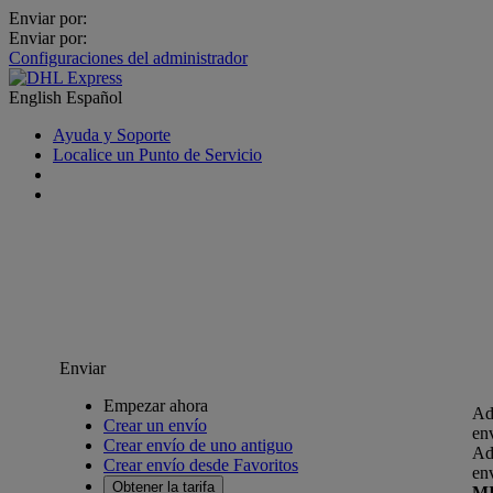
Enviar por:
Enviar por:
Configuraciones del administrador
English
Español
Ayuda y Soporte
Localice un Punto de Servicio
Enviar
Empezar ahora
Ad
Crear un envío
en
Crear envío de uno antiguo
Ad
Crear envío desde Favoritos
en
Obtener la tarifa
M