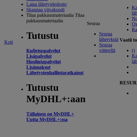
Lataa lähetystiedosto
Ka
Skannaa viivakoodi
lä
Tilaa pakkausmateriaalia
Tilaa
No
pakkausmateriaalia
Seuraa
Os
Ra
Tutustu
Seuraa
lähetyksiä
Vaatii t
Koti
Seuraa
viitteellä
(
)
Kuljetuspalvelut
Ka
Lisäpalvelut
lä
Huolintapalvelut
Lisämaksut
Lähetystenhallintaratkaisut
RESUR
Tutustu
MyDHL+:aan
Tällainen on MyDHL+
Uutta MyDHL+:ssa