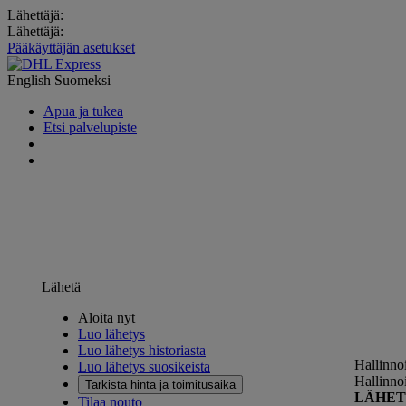
Lähettäjä:
Lähettäjä:
Pääkäyttäjän asetukset
English
Suomeksi
Apua ja tukea
Etsi palvelupiste
Lähetä
Aloita nyt
Luo lähetys
Luo lähetys historiasta
Hallinno
Luo lähetys suosikeista
Hallinno
Tarkista hinta ja toimitusaika
LÄHET
Tilaa nouto