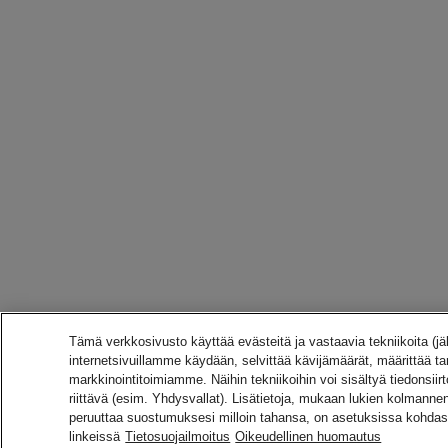
Tämä verkkosivusto käyttää evästeitä ja vastaavia tekniikoita (jä
internetsivuillamme käydään, selvittää kävijämäärät, määrittää 
markkinointitoimiamme. Näihin tekniikoihin voi sisältyä tiedonsiirt
riittävä (esim. Yhdysvallat). Lisätietoja, mukaan lukien kolmannen
peruuttaa suostumuksesi milloin tahansa, on asetuksissa kohdas
linkeissä
Tietosuojailmoitus
Oikeudellinen huomautus