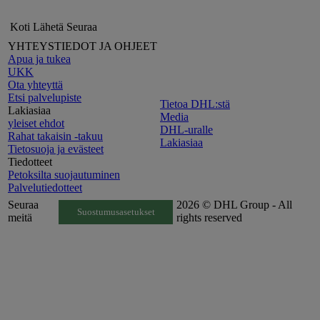
Koti
Lähetä
Seuraa
YHTEYSTIEDOT JA OHJEET
Apua ja tukea
UKK
Ota yhteyttä
Etsi palvelupiste
Tietoa DHL:stä
Lakiasiaa
Media
yleiset ehdot
DHL-uralle
Rahat takaisin -takuu
Lakiasiaa
Tietosuoja ja evästeet
Tiedotteet
Petoksilta suojautuminen
Palvelutiedotteet
Seuraa
2026 © DHL Group - All
Suostumusasetukset
meitä
rights reserved