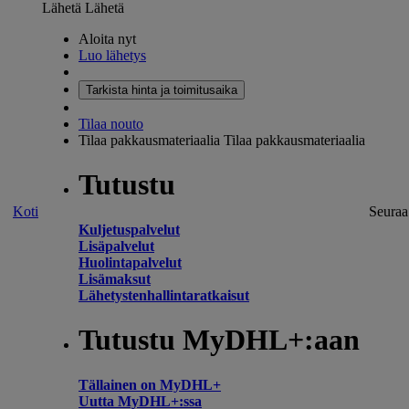
Lähetä
Lähetä
Aloita nyt
Luo lähetys
Tarkista hinta ja toimitusaika
Tilaa nouto
Tilaa pakkausmateriaalia
Tilaa pakkausmateriaalia
Tutustu
Koti
Seuraa
Kuljetuspalvelut
Lisäpalvelut
Huolintapalvelut
Lisämaksut
Lähetystenhallintaratkaisut
Tutustu MyDHL+:aan
Tällainen on MyDHL+
Uutta MyDHL+:ssa