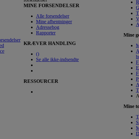
R
MINE FORSENDELSER
G
T
Alle forsendelser
V
Mine afhentninger
A
Adressebog
Rapporter
Mine ge
orsendelser
KRÆVER HANDLING
ed
M
nce
A
(
)
b
Se alle ikke-indsendte
F
E
F
P
RESSOURCER
A
T
A
Mine to
T
S
M
D