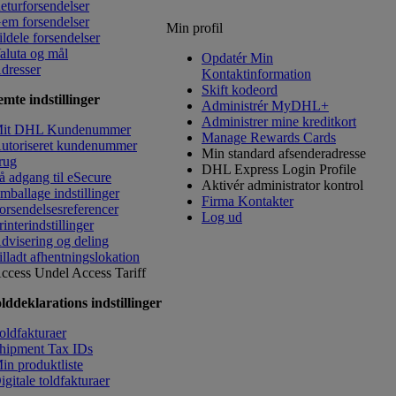
eturforsendelser
em forsendelser
Min profil
ildele forsendelser
aluta og mål
Opdatér Min
dresser
Kontaktinformation
​Skift kodeord
mte indstillinger
Administrér MyDHL+
Administrer mine kreditkort
it DHL Kundenummer
Manage Rewards Cards
utoriseret kundenummer
Min standard afsenderadresse
rug
DHL Express Login Profile
å adgang til eSecure
Aktivér administrator kontrol
mballage indstillinger
Firma Kontakter
orsendelsesreferencer
Log ud
rinterindstillinger
dvisering og deling
illadt afhentningslokation
ccess Undel
Access Tariff
lddeklarations indstillinger
oldfakturaer
hipment Tax IDs
in produktliste
igitale toldfakturaer