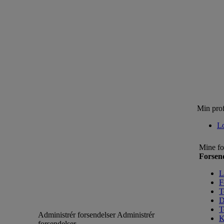
Min prof
L
Mine fo
Forsen
L
F
T
D
T
Administrér forsendelser
Administrér
K
forsendelser