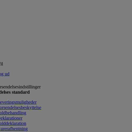
il
og ud
rsendelsesindstillinger
delses standard
everingsmuligheder
orsendelsesbeskyttelse
oldbehandling
eklarationer
olddeklaration
urerafhentning