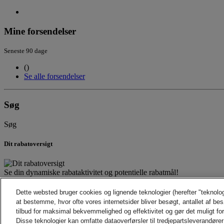
Mine forsendelser
Seneste 90 dage
(
)
Se alle forsendelser
Søg
Søg
Dit rabatoversigt
Se din dynamiske rabataktivitet og potentielle rabatmål!
Quick Links
Dette websted bruger cookies og lignende teknologier (herefter "teknolo
at bestemme, hvor ofte vores internetsider bliver besøgt, antallet af be
tilbud for maksimal bekvemmelighed og effektivitet og gør det muligt fo
Disse teknologier kan omfatte dataoverførsler til tredjepartsleverandører 