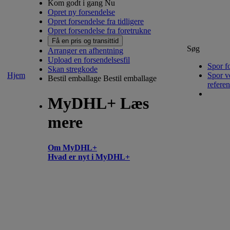
Kom godt i gang Nu
Opret ny forsendelse
Opret forsendelse fra tidligere
Opret forsendelse fra foretrukne
Få en pris og transittid
Søg
Arranger en afhentning
Upload en forsendelsesfil
Spor f
Skan stregkode
Hjem
Spor v
Bestil emballage
Bestil emballage
refere
MyDHL+ Læs
mere
Om MyDHL+
Hvad er nyt i MyDHL+