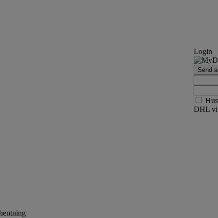
Login
Send ak
Hus
DHL vil
fhentning