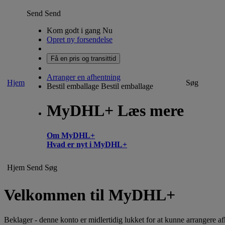
Send
Send
Kom godt i gang Nu
Opret ny forsendelse
Få en pris og transittid
Arranger en afhentning
Hjem
Søg
Bestil emballage
Bestil emballage
MyDHL+ Læs mere
Om MyDHL+
Hvad er nyt i MyDHL+
Hjem
Send
Søg
Velkommen til MyDHL+
Beklager - denne konto er midlertidig lukket for at kunne arrangere a