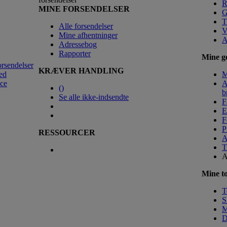
R
MINE FORSENDELSER
G
T
Alle forsendelser
V
Mine afhentninger
A
Adressebog
Rapporter
Mine ge
orsendelser
KRÆVER HANDLING
ed
M
nce
A
(
)
b
Se alle ikke-indsendte
F
E
F
P
RESSOURCER
A
T
A
Mine to
T
S
M
D