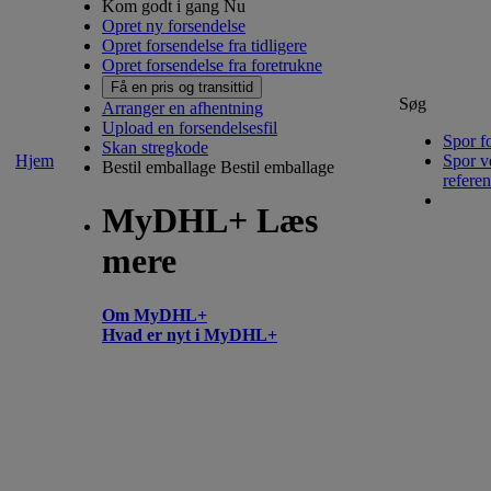
Kom godt i gang Nu
Opret ny forsendelse
Opret forsendelse fra tidligere
Opret forsendelse fra foretrukne
Få en pris og transittid
Søg
Arranger en afhentning
Upload en forsendelsesfil
Spor f
Skan stregkode
Hjem
Spor v
Bestil emballage
Bestil emballage
refere
MyDHL+ Læs
mere
Om MyDHL+
Hvad er nyt i MyDHL+