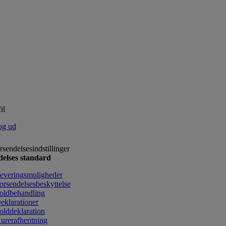
il
og ud
rsendelsesindstillinger
delses standard
everingsmuligheder
orsendelsesbeskyttelse
oldbehandling
eklarationer
olddeklaration
urerafhentning