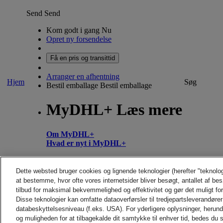
Send
Send
Kom godt i gang Nu
Opret ny forsendelse
Få en pris og transittid
Arranger en afhentning
Hjem
Søg
Bestil emballage
Bestil emballage
MyDHL+ Læs mere
Om MyDHL+
Hvad er nyt i MyDHL+
Hjem
Send
Søg
Dette websted bruger cookies og lignende teknologier (herefter "teknolo
at bestemme, hvor ofte vores internetsider bliver besøgt, antallet af be
Rapporter
tilbud for maksimal bekvemmelighed og effektivitet og gør det muligt fo
Disse teknologier kan omfatte dataoverførsler til tredjepartsleverandører 
databeskyttelsesniveau (f.eks. USA). For yderligere oplysninger, herun
og muligheden for at tilbagekalde dit samtykke til enhver tid, bedes du s
CONTACT AND SUPPORT