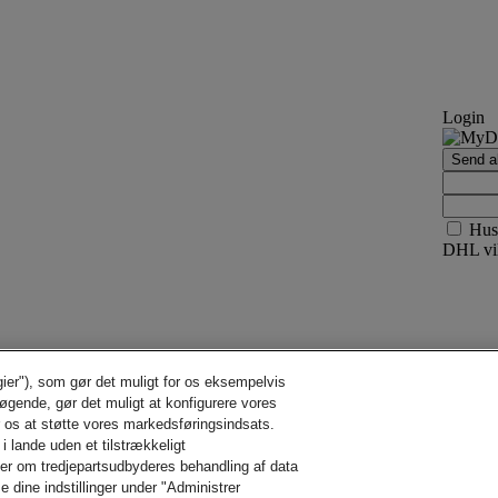
Login
Send ak
Hus
DHL vil
gier"), som gør det muligt for os eksempelvis
søgende, gør det muligt at konfigurere vores
r os at støtte vores markedsføringsindsats.
i lande uden et tilstrækkeligt
der om tredjepartsudbyderes behandling af data
e dine indstillinger under "Administrer