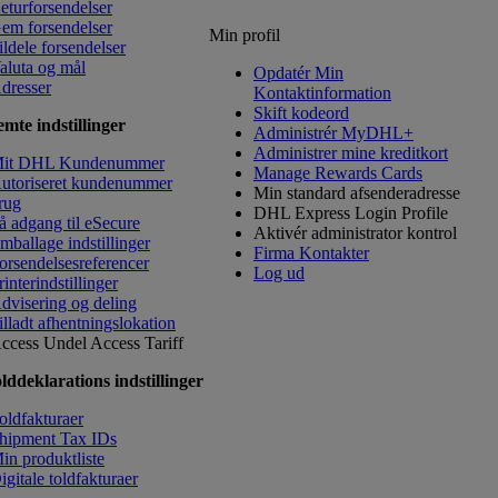
eturforsendelser
em forsendelser
Min profil
ildele forsendelser
aluta og mål
Opdatér Min
dresser
Kontaktinformation
​Skift kodeord
mte indstillinger
Administrér MyDHL+
Administrer mine kreditkort
it DHL Kundenummer
Manage Rewards Cards
utoriseret kundenummer
Min standard afsenderadresse
rug
DHL Express Login Profile
å adgang til eSecure
Aktivér administrator kontrol
mballage indstillinger
Firma Kontakter
orsendelsesreferencer
Log ud
rinterindstillinger
dvisering og deling
illadt afhentningslokation
ccess Undel
Access Tariff
lddeklarations indstillinger
oldfakturaer
hipment Tax IDs
in produktliste
igitale toldfakturaer