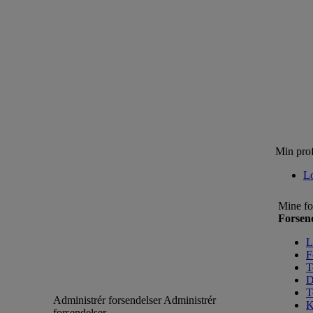
Min prof
L
Mine fo
Forsen
L
F
T
D
T
Administrér forsendelser
Administrér
K
forsendelser