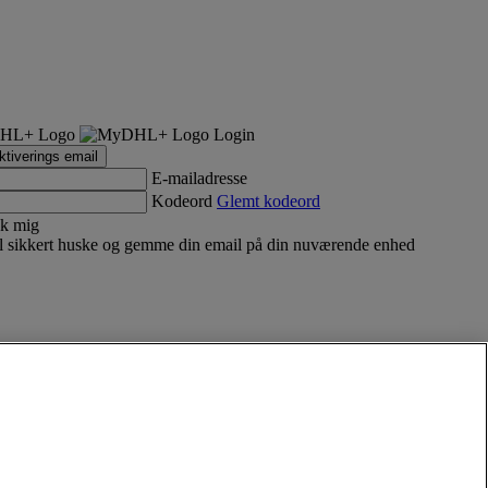
Login
tiverings email
E-mailadresse
Kodeord
Glemt kodeord
k mig
 sikkert huske og gemme din email på din nuværende enhed