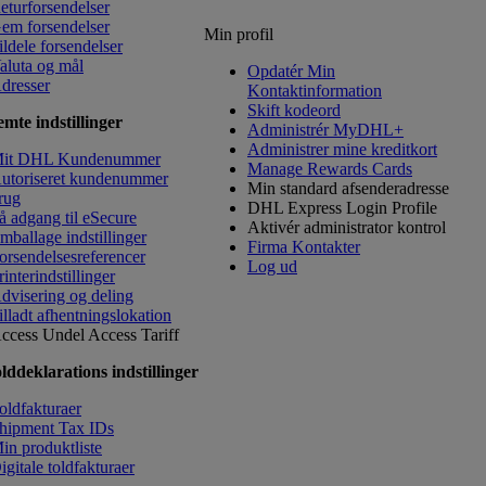
eturforsendelser
em forsendelser
Min profil
ildele forsendelser
aluta og mål
Opdatér Min
dresser
Kontaktinformation
​Skift kodeord
mte indstillinger
Administrér MyDHL+
Administrer mine kreditkort
it DHL Kundenummer
Manage Rewards Cards
utoriseret kundenummer
Min standard afsenderadresse
rug
DHL Express Login Profile
å adgang til eSecure
Aktivér administrator kontrol
mballage indstillinger
Firma Kontakter
orsendelsesreferencer
Log ud
rinterindstillinger
dvisering og deling
illadt afhentningslokation
ccess Undel
Access Tariff
lddeklarations indstillinger
oldfakturaer
hipment Tax IDs
in produktliste
igitale toldfakturaer