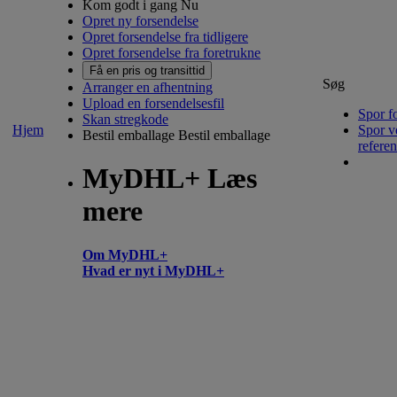
Kom godt i gang Nu
Opret ny forsendelse
Opret forsendelse fra tidligere
Opret forsendelse fra foretrukne
Få en pris og transittid
Søg
Arranger en afhentning
Upload en forsendelsesfil
Spor f
Skan stregkode
Hjem
Spor v
Bestil emballage
Bestil emballage
refere
MyDHL+ Læs
mere
Om MyDHL+
Hvad er nyt i MyDHL+