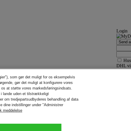
Login
Send ak
Hus
DHL vil
gier"), som gør det muligt for os eksempelvis
søgende, gør det muligt at konfigurere vores
r os at støtte vores markedsføringsindsats.
i lande uden et tilstrækkeligt
der om tredjepartsudbyderes behandling af data
e dine indstillinger under "Administrer
sk meddelelse