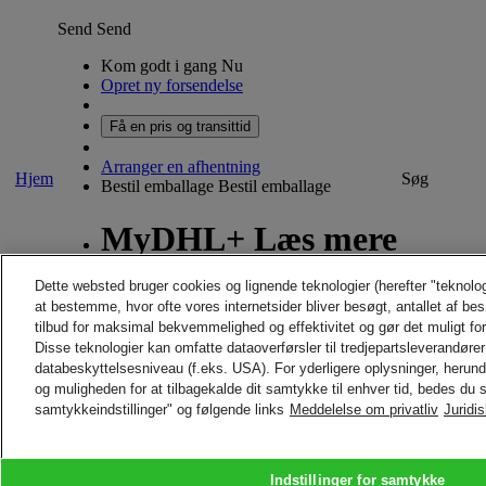
Send
Send
Kom godt i gang Nu
Opret ny forsendelse
Få en pris og transittid
Arranger en afhentning
Hjem
Søg
Bestil emballage
Bestil emballage
MyDHL+ Læs mere
Dette websted bruger cookies og lignende teknologier (herefter "teknolo
Om MyDHL+
at bestemme, hvor ofte vores internetsider bliver besøgt, antallet af be
Hvad er nyt i MyDHL+
tilbud for maksimal bekvemmelighed og effektivitet og gør det muligt fo
Disse teknologier kan omfatte dataoverførsler til tredjepartsleverandører 
Hjem
Send
Søg
databeskyttelsesniveau (f.eks. USA). For yderligere oplysninger, herun
og muligheden for at tilbagekalde dit samtykke til enhver tid, bedes du s
CONTACT AND SUPPORT
Hjælp og support
samtykkeindstillinger" og følgende links
Meddelelse om privatliv
Juridi
Ofte Stillede Spørgsmål
Kontakt os
Find indleveringssted
Om DHL
Indstillinger for samtykke