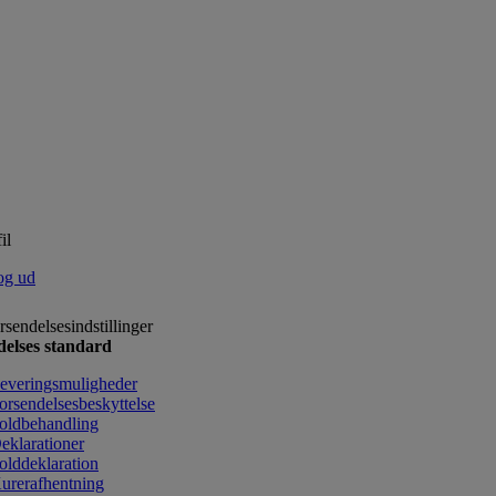
il
og ud
rsendelsesindstillinger
delses standard
everingsmuligheder
orsendelsesbeskyttelse
oldbehandling
eklarationer
olddeklaration
urerafhentning