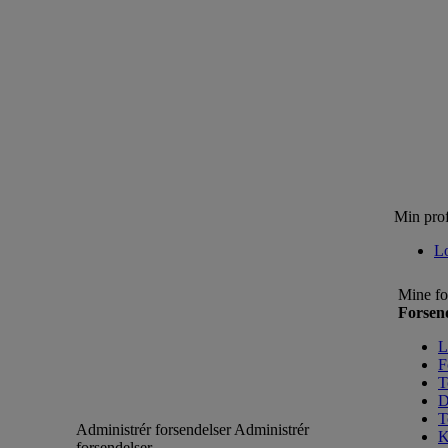
Min prof
L
Mine fo
Forsen
L
F
T
D
T
Administrér forsendelser
Administrér
K
forsendelser