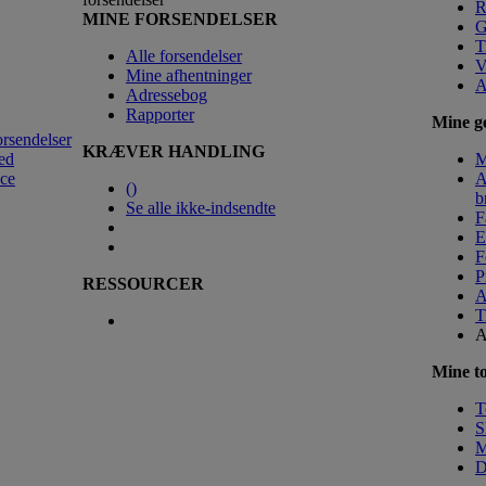
R
MINE FORSENDELSER
G
T
Alle forsendelser
V
Mine afhentninger
A
Adressebog
Rapporter
Mine ge
orsendelser
KRÆVER HANDLING
ed
M
nce
A
(
)
b
Se alle ikke-indsendte
F
E
F
P
RESSOURCER
A
T
A
Mine to
T
S
M
D