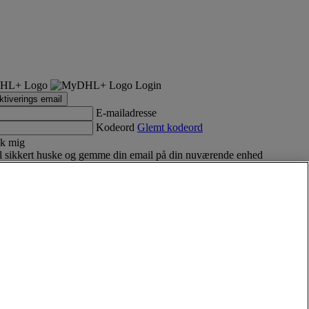
Login
tiverings email
E-mailadresse
Kodeord
Glemt kodeord
k mig
 sikkert huske og gemme din email på din nuværende enhed