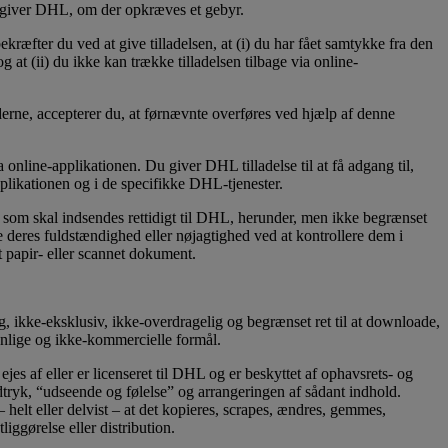
 angiver DHL, om der opkræves et gebyr.
bekræfter du ved at give tilladelsen, at (i) du har fået samtykke fra den
at (ii) du ikke kan trække tilladelsen tilbage via online-
derne, accepterer du, at førnævnte overføres ved hjælp af denne
a online-applikationen. Du giver DHL tilladelse til at få adgang til,
pplikationen og i de specifikke DHL-tjenester.
, som skal indsendes rettidigt til DHL, herunder, men ikke begrænset
ere deres fuldstændighed eller nøjagtighed ved at kontrollere dem i
t papir- eller scannet dokument.
, ikke-eksklusiv, ikke-overdragelig og begrænset ret til at downloade,
rsonlige og ikke-kommercielle formål.
jes af eller er licenseret til DHL og er beskyttet af ophavsrets- og
dtryk, “udseende og følelse” og arrangeringen af sådant indhold.
helt eller delvist – at det kopieres, scrapes, ændres, gemmes,
iggørelse eller distribution.