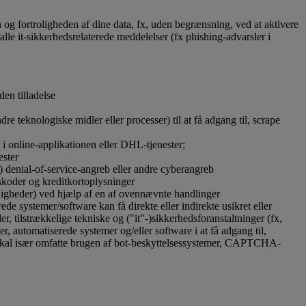
n og fortroligheden af dine data, fx, uden begrænsning, ved at aktivere
alle it-sikkerhedsrelaterede meddelelser (fx phishing-advarsler i
den tilladelse
e teknologiske midler eller processer) til at få adgang til, scrape
l i online-applikationen eller DHL-tjenester;
ester
de) denial-of-service-angreb eller andre cyberangreb
skoder og kreditkortoplysninger
eligheder) ved hjælp af en af ovennævnte handlinger
ede systemer/software kan få direkte eller indirekte usikret eller
er, tilstrækkelige tekniske og ("it"-)sikkerhedsforanstaltninger (fx,
r, automatiserede systemer og/eller software i at få adgang til,
raf skal især omfatte brugen af bot-beskyttelsessystemer, CAPTCHA-