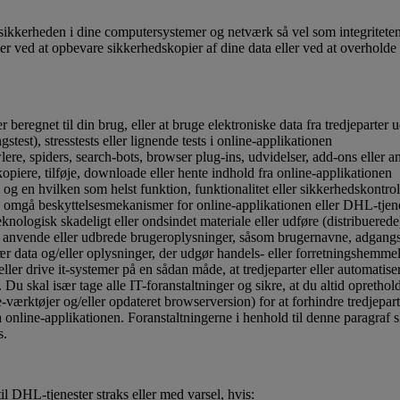
or sikkerheden i dine computersystemer og netværk så vel som integritete
er ved at opbevare sikkerhedskopier af dine data eller ved at overholde 
r beregnet til din brug, eller at bruge elektroniske data fra tredjeparter u
gstest), stresstests eller lignende tests i online-applikationen
e, spiders, search-bots, browser plug-ins, udvidelser, add-ons eller andr
 kopiere, tilføje, downloade eller hente indhold fra online-applikationen
l og en hvilken som helst funktion, funktionalitet eller sikkerhedskontro
e omgå beskyttelsesmekanismer for online-applikationen eller DHL-tjen
teknologisk skadeligt eller ondsindet materiale eller udføre (distribuere
og anvende eller udbrede brugeroplysninger, såsom brugernavne, adgang
sær data og/eller oplysninger, der udgør handels- eller forretningshemm
ller drive it-systemer på en sådan måde, at tredjeparter eller automatiser
Du skal især tage alle IT-foranstaltninger og sikre, at du altid oprethold
værktøjer og/eller opdateret browserversion) for at forhindre tredjeparte
 fra online-applikationen. Foranstaltningerne i henhold til denne parag
s.
l DHL-tjenester straks eller med varsel, hvis: