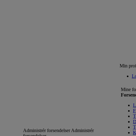
Min prof
L
Mine fo
Forsen
L
F
T
D
T
Administrér forsendelser
Administrér
K
forsendelser