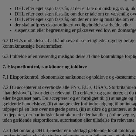
DHL efter eget skøn fastslår, at der er tale om misbrug, svig, ul
DHL efter eget skøn fastslår, om der er tale om en væsentlig overt
DHL efter eget skøn fastslår, om der er rimelig mistanke om e
der skal udføres ekstraordinært vedligeholdelsesarbejde, eller
suspension eller begrænsning er påkrævet ved lov, en domsafgøre
6.2 DHL’s undladelse af at håndhæve disse rettigheder og/eller beføjel
kontraktmæssige bestemmelser.
6.3 I tilfælde af en væsentlig misligholdelse af dine kontraktlige forpli
7. Eksportkontrol, sanktioner og toldlove
7.1 Eksportkontrol, økonomiske sanktioner og toldlove og -bestemmels
7.2 Du accepterer at overholde alle FN's, EU's, USA's, Storbritanni
"handelslove"), hvor det er relevant. Du erklærer og garanterer, at d
eller begrænset part. Du accepterer og er forpligtet til: (i) at nægte o
gældende handelslove, (ii) at nægte eller forhindre adgang til online-ap
udpeget på en liste over nægtede parter, (iii) at sikre og garantere, at du
tredjeparter, der har indgået kontrakt med eller handler på dine vegne,
uden gældende eksportlicens, autorisation eller tilladelse fra relevante
7.3 I det omfang DHL-tjenester er underlagt gældende lokal toldlovgivn
unøjagtigheder, skal du straks underrette os om fejlen/unøjagtigheden), 