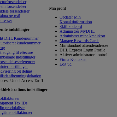
eturforsendelser
em forsendelser
Min profil
ildele forsendelser
aluta og mål
Opdatér Min
dresser
Kontaktinformation
​Skift kodeord
mte indstillinger
Administrér MyDHL+
Administrer mine kreditkort
it DHL Kundenummer
Manage Rewards Cards
utoriseret kundenummer
Min standard afsenderadresse
rug
DHL Express Login Profile
å adgang til eSecure
Aktivér administrator kontrol
mballage indstillinger
Firma Kontakter
orsendelsesreferencer
Log ud
rinterindstillinger
dvisering og deling
illadt afhentningslokation
ccess Undel
Access Tariff
lddeklarations indstillinger
oldfakturaer
hipment Tax IDs
in produktliste
igitale toldfakturaer