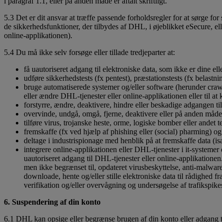
i paragraf 1.1, eller på anden måde er aftalt skriftligt.
5.3 Det er dit ansvar at træffe passende forholdsregler for at sørge f
de sikkerhedsfunktioner, der tilbydes af DHL, i øjeblikket eSecure, ell
online-applikationen).
5.4 Du må ikke selv forsøge eller tillade tredjeparter at:
få uautoriseret adgang til elektroniske data, som ikke er dine elle
udføre sikkerhedstests (fx pentest), præstationstests (fx belastnin
bruge automatiserede systemer og/eller software (herunder crawler
eller ændre DHL-tjenester eller online-applikationen eller til at
forstyrre, ændre, deaktivere, hindre eller beskadige adgangen ti
overvinde, undgå, omgå, fjerne, deaktivere eller på anden måd
tilføre virus, trojanske heste, orme, logiske bomber eller andet 
fremskaffe (fx ved hjælp af phishing eller (social) pharming) 
deltage i industrispionage med henblik på at fremskaffe data (i
integrere online-applikationen eller DHL-tjenester i it-systemer e
uautoriseret adgang til DHL-tjenester eller online-applikationen. 
men ikke begrænset til, opdateret virusbeskyttelse, anti-malware-
downloade, hente og/eller stille elektroniske data til rådighed
verifikation og/eller overvågning og undersøgelse af trafikspike
6. Suspendering af din konto
6.1 DHL kan opsige eller begrænse brugen af din konto eller adgang ti