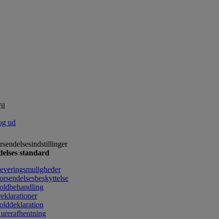
il
og ud
rsendelsesindstillinger
delses standard
everingsmuligheder
orsendelsesbeskyttelse
oldbehandling
eklarationer
olddeklaration
urerafhentning