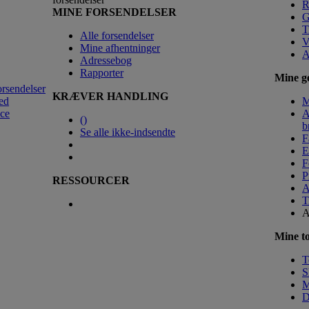
R
MINE FORSENDELSER
G
T
Alle forsendelser
V
Mine afhentninger
A
Adressebog
Rapporter
Mine ge
orsendelser
KRÆVER HANDLING
ed
M
nce
A
(
)
b
Se alle ikke-indsendte
F
E
F
P
RESSOURCER
A
T
A
Mine to
T
S
M
D