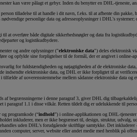
-tjenester kan være pålagt et gebyr. Inden du benytter en DHL-tjeneste,
son tilladelse til at handle i dit navn, f.eks. til at afhente din pakke, 
 nødvendige personlige data og adresseoplysninger i DHL's systemer; og 
il at overføre både digitale sikkerhedsnøgler og data fra logistikudby
edjeparter og logistikudbydere.
menter og andre oplysninger ("
elektroniske data
") deles elektronisk vi
re og opfylde sine forpligtelser til de formål, der er angivet i online-a
ansvarlig for fuldstændigheden og nøjagtigheden af de elektroniske data
 de indsendte elektroniske data, og DHL er ikke forpligtet til at verific
r i tilfælde af uoverensstemmelse mellem sådanne elektroniske data og e
s af begrænsningerne i denne paragraf 3, giver DHL dig tilbagekaldelig
et i paragraf 1.1 i disse vilkår. Retten tildelt dig er udelukkende til pe
er og programkode (“
indhold
”) i online-applikationen og DHL-tjenester e
oldet inkluderer, men er ikke begrænset til, design, struktur, udvalg, u
 behandles uden DHL's forudgående skriftlige samtykke. Det inkluderer – 
 anden computer, server, website eller andet medie med henblik på offentl