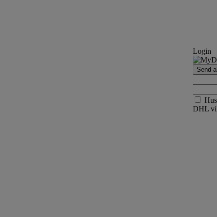
Login
Send ak
Hus
DHL vil