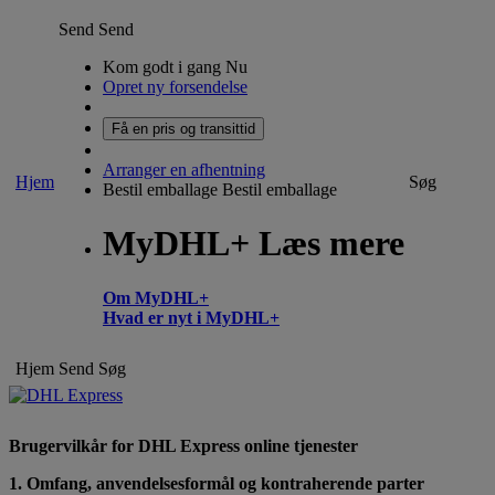
Send
Send
Kom godt i gang Nu
Opret ny forsendelse
Få en pris og transittid
Arranger en afhentning
Hjem
Søg
Bestil emballage
Bestil emballage
MyDHL+ Læs mere
Om MyDHL+
Hvad er nyt i MyDHL+
Hjem
Send
Søg
Brugervilkår for DHL Express online tjenester
1. Omfang, anvendelsesformål og kontraherende parter