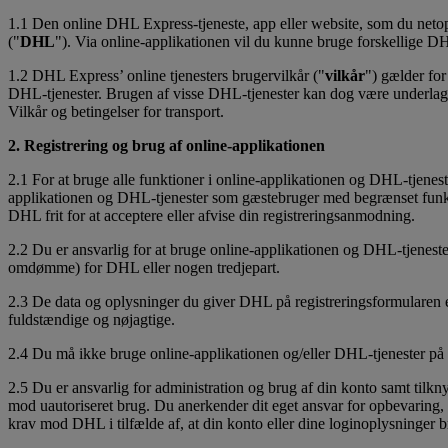
1.1 Den online DHL Express-tjeneste, app eller website, som du neto
("
DHL
"). Via online-applikationen vil du kunne bruge forskellige DH
1.2 DHL Express’ online tjenesters brugervilkår ("
vilkår
") gælder fo
DHL-tjenester. Brugen af visse DHL-tjenester kan dog være underlagt d
Vilkår og betingelser for transport.
2. Registrering og brug af online-applikationen
2.1 For at bruge alle funktioner i online-applikationen og DHL-tjenest
applikationen og DHL-tjenester som gæstebruger med begrænset funktion
DHL frit for at acceptere eller afvise din registreringsanmodning.
2.2 Du er ansvarlig for at bruge online-applikationen og DHL-tjeneste
omdømme) for DHL eller nogen tredjepart.
2.3 De data og oplysninger du giver DHL på registreringsformularen e
fuldstændige og nøjagtige.
2.4 Du må ikke bruge online-applikationen og/eller DHL-tjenester på e
2.5 Du er ansvarlig for administration og brug af din konto samt tilk
mod uautoriseret brug. Du anerkender dit eget ansvar for opbevaring, 
krav mod DHL i tilfælde af, at din konto eller dine loginoplysninger b