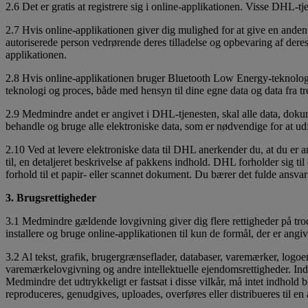
2.6 Det er gratis at registrere sig i online-applikationen. Visse DHL
2.7 Hvis online-applikationen giver dig mulighed for at give en anden per
autoriserede person vedrørende deres tilladelse og opbevaring af deres
applikationen.
2.8 Hvis online-applikationen bruger Bluetooth Low Energy-teknologi t
teknologi og proces, både med hensyn til dine egne data og data fra tr
2.9 Medmindre andet er angivet i DHL-tjenesten, skal alle data, doku
behandle og bruge alle elektroniske data, som er nødvendige for at udfø
2.10 Ved at levere elektroniske data til DHL anerkender du, at du er 
til, en detaljeret beskrivelse af pakkens indhold. DHL forholder sig til
forhold til et papir- eller scannet dokument. Du bærer det fulde ansva
3. Brugsrettigheder
3.1 Medmindre gældende lovgivning giver dig flere rettigheder på trod
installere og bruge online-applikationen til kun de formål, der er angiv
3.2 Al tekst, grafik, brugergrænseflader, databaser, varemærker, logo
varemærkelovgivning og andre intellektuelle ejendomsrettigheder. Indh
Medmindre det udtrykkeligt er fastsat i disse vilkår, må intet indhold
reproduceres, genudgives, uploades, overføres eller distribueres til en