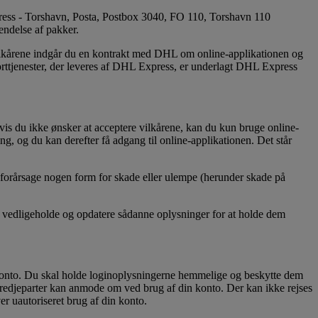
xpress - Torshavn, Posta, Postbox 3040, FO 110, Torshavn 110
sendelse af pakker.
vilkårene indgår du en kontrakt med DHL om online-applikationen og
orttjenester, der leveres af DHL Express, er underlagt DHL Express
vis du ikke ønsker at acceptere vilkårene, kan du kun bruge online-
, og du kan derefter få adgang til online-applikationen. Det står
e forårsage nogen form for skade eller ulempe (herunder skade på
l vedligeholde og opdatere sådanne oplysninger for at holde dem
 konto. Du skal holde loginoplysningerne hemmelige og beskytte dem
 tredjeparter kan anmode om ved brug af din konto. Der kan ikke rejses
er uautoriseret brug af din konto.