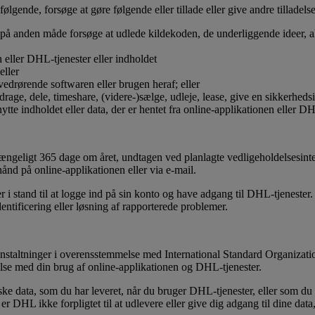
gende, forsøge at gøre følgende eller tillade eller give andre tilladels
 på anden måde forsøge at udlede kildekoden, de underliggende ideer, al
 eller DHL-tjenester eller indholdet
eller
vedrørende softwaren eller brugen heraf; eller
drage, dele, timeshare, (videre-)sælge, udleje, lease, give en sikkerhedsi
te indholdet eller data, der er hentet fra online-applikationen eller DH
lgængeligt 365 dage om året, undtagen ved planlagte vedligeholdelsesinterv
hånd på online-applikationen eller via e-mail.
 i stand til at logge ind på sin konto og have adgang til DHL-tjenester
dentificering eller løsning af rapporterede problemer.
anstaltninger i overensstemmelse med International Standard Organiza
else med din brug af online-applikationen og DHL-tjenester.
ske data, som du har leveret, når du bruger DHL-tjenester, eller som du
r DHL ikke forpligtet til at udlevere eller give dig adgang til dine dat