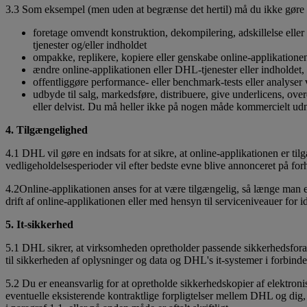
3.3 Som eksempel (men uden at begrænse det hertil) må du ikke gøre føl
foretage omvendt konstruktion, dekompilering, adskillelse eller
tjenester og/eller indholdet
ompakke, replikere, kopiere eller genskabe online-applikationen
ændre online-applikationen eller DHL-tjenester eller indholdet, 
offentliggøre performance- eller benchmark-tests eller analyser 
udbyde til salg, markedsføre, distribuere, give underlicens, over
eller delvist. Du må heller ikke på nogen måde kommercielt udnyt
4. Tilgængelighed
4.1 DHL vil gøre en indsats for at sikre, at online-applikationen er ti
vedligeholdelsesperioder vil efter bedste evne blive annonceret på for
4.2Online-applikationen anses for at være tilgængelig, så længe man er
drift af online-applikationen eller med hensyn til serviceniveauer for i
5. It-sikkerhed
5.1 DHL sikrer, at virksomheden opretholder passende sikkerhedsfor
til sikkerheden af oplysninger og data og DHL's it-systemer i forbind
5.2 Du er eneansvarlig for at opretholde sikkerhedskopier af elektroni
eventuelle eksisterende kontraktlige forpligtelser mellem DHL og dig, e