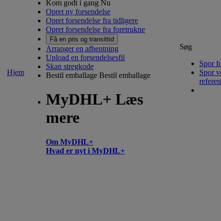
Kom godt i gang Nu
Opret ny forsendelse
Opret forsendelse fra tidligere
Opret forsendelse fra foretrukne
Få en pris og transittid
Søg
Arranger en afhentning
Upload en forsendelsesfil
Spor f
Skan stregkode
Hjem
Spor v
Bestil emballage
Bestil emballage
refere
MyDHL+ Læs
mere
Om MyDHL+
Hvad er nyt i MyDHL+