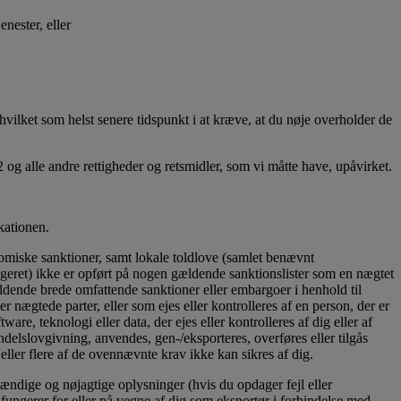
nester, eller
hvilket som helst senere tidspunkt i at kræve, at du nøje overholder de
.2 og alle andre rettigheder og retsmidler, som vi måtte have, upåvirket.
kationen.
miske sanktioner, samt lokale toldlove (samlet benævnt
ageret) ikke er opført på nogen gældende sanktionslister som en nægtet
 gældende brede omfattende sanktioner eller embargoer i henhold til
r nægtede parter, eller som ejes eller kontrolleres af en person, der er
tware, teknologi eller data, der ejes eller kontrolleres af dig eller af
ndelslovgivning, anvendes, gen-/eksporteres, overføres eller tilgås
 eller flere af de ovennævnte krav ikke kan sikres af dig.
tændige og nøjagtige oplysninger (hvis du opdager fejl eller
ke fungerer for eller på vegne af dig som eksportør i forbindelse med