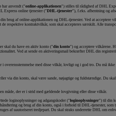
p har anvendt ("
online-applikationen
") stilles til rådighed af DHL E
L Express online tjenester ("
DHL-tjenester
"), f.eks. afhentning og af
r din brug af online-applikationen og DHL-tjenester. Ved at acceptere 
e respektive kontraktvilkår, som skal accepteres særskilt. Alle transp
er skal du have en aktiv konto ("
din konto
") og acceptere vilkårene. H
alitet. Ved at sende en aktiveringsmail bekræfter DHL din registrering
r i overensstemmelse med disse vilkår, lovligt og i god tro. Du må ikk
ller via din konto, skal være sande, nøjagtige og fuldstændige. Du ska
n måde, der er i strid med gældende lovgivning eller disse vilkår.
nyttede loginoplysninger og adgangskoder ("
loginoplysninger
") til din
håndtering og brug af din konto, også i forhold til DHL-tjenester, som
ruges af uautoriseret tredjepart. Du skal straks underrette DHL om enhv