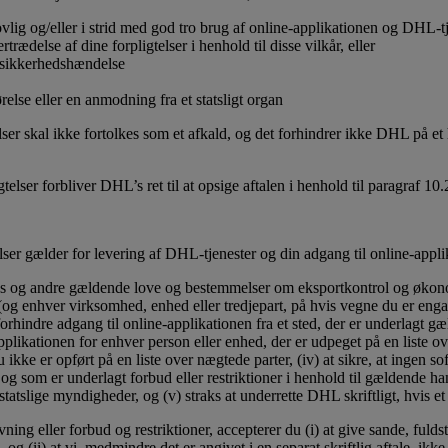
ovlig og/eller i strid med god tro brug af online-applikationen og DHL-tje
rædelse af dine forpligtelser i henhold til disse vilkår, eller
n sikkerhedshændelse
lse eller en anmodning fra et statsligt organ
ser skal ikke fortolkes som et afkald, og det forhindrer ikke DHL på et 
gtelser forbliver DHL’s ret til at opsige aftalen i henhold til paragraf 10
er gælder for levering af DHL-tjenester og din adgang til online-appli
ens og andre gældende love og bestemmelser om eksportkontrol og økono
u (og enhver virksomhed, enhed eller tredjepart, på hvis vegne du er eng
g forhindre adgang til online-applikationen fra et sted, der er underlagt
plikationen for enhver person eller enhed, der er udpeget på en liste ove
 ikke er opført på en liste over nægtede parter, (iv) at sikre, at ingen sof
 og som er underlagt forbud eller restriktioner i henhold til gældende ha
 statslige myndigheder, og (v) straks at underrette DHL skriftligt, hvis et
ing eller forbud og restriktioner, accepterer du (i) at give sande, fulds
og (ii) at vi, medmindre det er angivet i en separat skriftlig aftale, ik