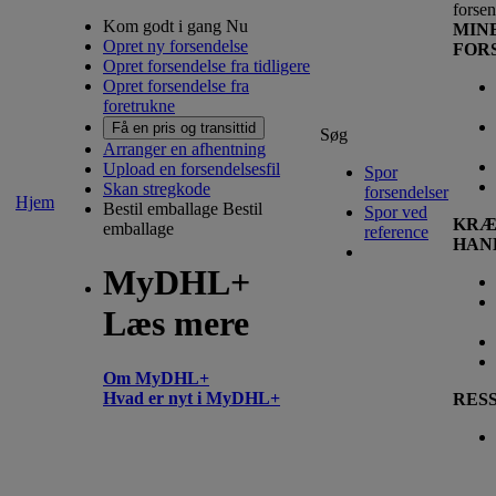
forsen
Kom godt i gang Nu
MIN
Opret ny forsendelse
FOR
Opret forsendelse fra tidligere
Opret forsendelse fra
foretrukne
Få en pris og transittid
Søg
Arranger en afhentning
Upload en forsendelsesfil
Spor
Skan stregkode
forsendelser
Hjem
Bestil emballage
Bestil
Spor ved
KRÆ
emballage
reference
HAN
MyDHL+
Læs mere
Om MyDHL+
Hvad er nyt i MyDHL+
RES