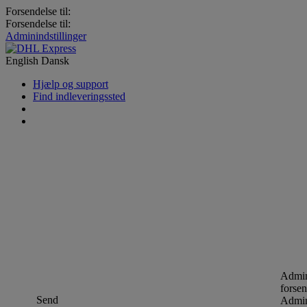
Forsendelse til:
Forsendelse til:
Adminindstillinger
English
Dansk
Hjælp og support
Find indleveringssted
Admin
forsen
Send
Admin