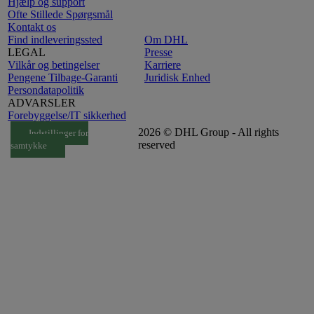
Hjælp og support
Ofte Stillede Spørgsmål
Kontakt os
Find indleveringssted
Om DHL
LEGAL
Presse
Vilkår og betingelser
Karriere
Pengene Tilbage-Garanti
Juridisk Enhed
Persondatapolitik
ADVARSLER
Forebyggelse/IT sikkerhed
2026 © DHL Group - All rights
Indstillinger for
reserved
samtykke