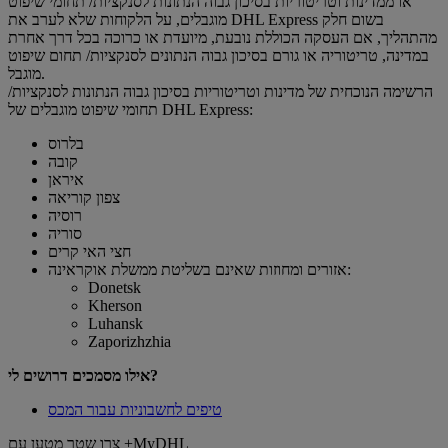
או ממדינות וטריטוריות בסיכון גבוה הנתונות לסנקציות/ תחומי שיפוט
מוגבלים, על הלקוחות שלא לערב את DHL Express בשום חלק
מהתהליך, אם העסקה הכוללת נובעת, מיועדת או כרוכה בכל דרך אחרת
במדינה, טריטוריה או גורם בסיכון גבוה הנתונים לסנקציות/ תחום שיפוט
מוגבל.
הרשימה הנוכחית של מדינות וטריטוריות בסיכון גבוה הנתונות לסנקציות/
תחומי שיפוט מוגבלים של DHL Express:
בלרוס
קובה
איראן
צפון קוריאה
רוסיה
סוריה
חצי האי קרים
אזורים ומחוזות שאינם בשליטת ממשלת אוקראינה:
Donetsk
Kherson
Luhansk
Zaporizhzhia
אילו מסמכים דרושים לי?
טיפים לחשבוניות עבור המכס
צרו שטר מטען עם +MyDHL