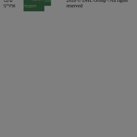
2026 © DHL Group - All rights
עקבו
ניהול העדפות
reserved
אחרינו
ההסכמה