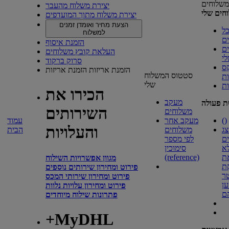
משלוחים
יצירת משלוח מהעבר
חים שלי
יצירת משלוח מתוך המועדפים
הצעת מחיר ואומדן זמנים
ל
למשלוח
ם
הזמנת איסוף
ם
העלאת קובץ משלוחים
י
סרוק ברקוד
ס
הזמנת אריזות
הזמנת אריזות
סטטוס המשלוח
ת
שלי
ות
הכירו את
מעקב
ת פעולה
השירותים
משלוחים
)
(
מעקב אחר
עמוד
והעלויות
ג
משלוחים
הבית
ם
לפי מספר
א
סימוכין
ת
(reference)
מגוון אפשרויות השילוח
ת
פירוט ומחירון שירותים נוספים
ר
פירוט ומחירון שירותי המכס
ן
פירוט ומחירון עלויות נלוות
ם
פתרונות שילוח מיוחדים
+MyDHL