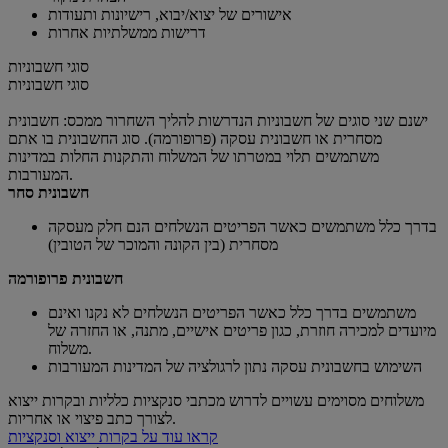
אישורים של יצוא/יבוא, רישיונות ותעודות
דרישות ממשלתיות אחרות
סוגי חשבוניות
סוגי חשבוניות
ישנם שני סוגים של חשבוניות הנדרשות להליך השחרור ממכס: חשבונית
מסחרית או חשבונית עסקה (פרופורמה). סוג החשבונית בו אתם
משתמשים תלוי במטרתו של המשלוח והתקנות החלות במדינות
המעורבות.
חשבונית סחר
בדרך כלל משתמשים כאשר הפריטים הנשלחים הנם חלק מעסקה
מסחרית (בין הקונה והמוכר של הטובין)
חשבונית פרופורמה
משתמשים בדרך כלל כאשר הפריטים הנשלחים לא נקנו ואינם
מיועדים למכירה חוזרת, כגון פריטים אישיים, מתנה, או החזרה של
משלוח.
השימוש בחשבונית עסקה נתון לרגולציה של המדינות המעורבות
משלוחים מסוימים עשויים לדרוש מכתבי סנקציות כלליות ובקרות ייצוא
לצורך כתב פיצוי או אחריות.
קראו עוד על בקרות ייצוא וסנקציות