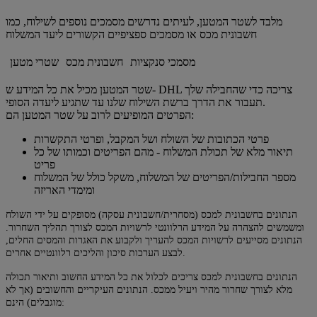
מלבד לשטר המטען, לעיתים נדרשים מסמכים נוספים לשילוח, כמו
חשבונית מכס או מסמכים ספציפיים הקשורים ליעד המשלוח
מסמכי סנקציות
חשבונית מכס
שטרי מטען
שטר המטען מכיל את כל המידע ש- DHL צריכה כדי שהחבילה שלך
תעבור את הדרך ברשת השילוח שלנו עד שתגיע ליעדה הסופי.
הפרטים המופיעים לרוב על שטר המטען הם:
פרטי הכתובות של השולח ושל המקבל, ופרטי התקשרות
תיאור מלא של תכולת המשלוח - מהם הפריטים וכמותו של כל
פריט
מספר החבילות/הפריטים של המשלוח, משקל כולל של המשלוח
ומימדי האריזה
הנתונים בחשבונית למכס (מסחרית/חשבונית עסקה) מסופקים על ידי השולח
ומשמשים להצהרה על המידע הרלוונטי לרשויות המכס לצורך תהליך השחרור.
הנתונים מסייעים לרשויות המכס להעריך ולקבוע את האגרות והמסים החלים,
לבצע הערכות סיכון והליכים רלוונטיים אחרים.
הנתונים בחשבונית למכס צריכים לכלול את כל המידע החשוב ותיאור תכולה
מלא לצורך שחרור מהיר ויעיל ממכס. הנתונים העיקריים והחשובים (אך לא
מוגבלים) הינם: