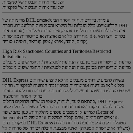
הצג עוד אודות הגבלות של סנקציות
הצג עוד אודות הגבלות של סנקציות
מדיניותה של DHL עומדת בדרישות חוקי הסחר הבינלאומיים
הרלוונטיים, כולל הגבלות על הייצוא והסנקציות הרלוונטיות. חברת DHL
אינה מקבלת תשלום בדולרים אמריקאיים עבור משלוחים (או עסקאות
אחרות) אל או מ ארצות או טריטוריות מאושרות. (i.e. בלרוס, חצי האי
קרים, קובה, איראן, צפון קוריאה, רוסיה ו סוריה).
High Risk Sanctioned Countries and Territories/Restricted
Jurisdictions
מדינות וטריטוריות בסיכון גבוה הנתונות לסנקציות / תחומי שיפוט מוגבלים
מדינות וטריטוריות בסיכון גבוה הנתונות לסנקציות / תחומי שיפוט מוגבלים
DHL Express עשויה להציע שירותים מוגבלים או לא להציע שירותים
כלל אל או ממדינות וטריטוריות בסיכון גבוה הנתונות לסנקציות/ תחומי
שיפוט מוגבלים. רשימה זו עשויה להשתנות בכל עת בהתאם להתפתחויות
בחוקי הסחר והרגולציה.
בהתאם ליעד, למקור, לאופי המשלוח ולחוקים החלים, DHL Express
עשויה לבצע בדיקות נאותות נוספות. בדיקות אלו עשויות לכלול בקשה
למידע או מסמכים נוספים מהלקוחות, כגון כתב שיפוי (Letter of
Indemnity) או אישורים דומים, טרם קבלת המשלוח או הטיפול בו.
במקרים בהם DHL Express מטפלת רק בחלק מתנועת סחורות כוללת
(משלוח או שרשרת אספקה), ואינה מבצעת הובלה ישירה של סחורות אל