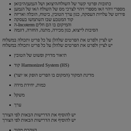
כתובות ופרטי קשר של השולח/היצואן ושל הנמען/היבואן
מספרי זיהוי ו/או מספרי זיהוי לצרכי מס של השולח ו/או של הנמען
פירוט של עלויות העסקה, כגון ערך הטובין, ביטוח, הובלה ואריזה
קוד המטבע שבו השתמשו בעסקה
ה-Incoterm והמיקום בו הם חלים
הסיבות לייצוא, כגון מכירה, מתנה, החזרה, דוגמה
יש לציין ולפרט את הפרטים שלהלן על כל פריט ותכולה במשלוח
יש לציין ולפרט את הפרטים שלהלן על כל פריט ותכולה במשלוח
תיאור מדויק ופשוט של הטובין
קוד Harmonized System (HS)
מדינת המקור (המקום בו הפריט הופק או יוצר)
כמות, יחידת מידה
משקל
ערך
יש להוסיף את הדרישות הבאות לפי הצורך
יש להוסיף את הדרישות הבאות לפי הצורך
הצהרת מקור