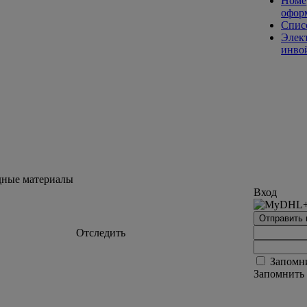
Номе
офор
Спис
Элек
инво
одные материалы
Вход
Отправить 
Отследить
Запомн
Запомнить 