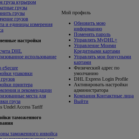
м груза курьером
ратные грузы
Мой профиль
анить грузы
чение грузов
Обновить мою
та и единицы измерения
информацию
са
Поменять пароль
Управлять MyDHL+
ненные настройки
Управление Моими
счета DHL
Кредитными картами
ризованное использование
Управлять мои бонусными
картами
 eSecure
Физический адрес по
ройки упаковки
умолчанию
 грузов
DHL Express Login Profile
ройки принтера
Активировать настройки
омления и рекомендации
администратора
ризованные места для
Компания Контактные лица
вки груза
Выйти
s Undel
Access Tariff
ойки таможенного
вания
оны таможенного инвойса