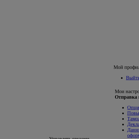
Мой профи
Выйт
Мои настр
Отправка 
Опци
Повы
Тамо
Декл
Данн
офор
Управлять грузами