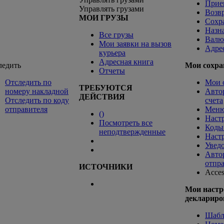
Прие
Управлять грузами
Возв
МОИ ГРУЗЫ
Сохр
Назна
Все грузы
Валю
Мои заявки на вызов
Адре
курьера
Адресная книга
ледить
Мои сохра
Отчеты
Отследить по
Мои 
ТРЕБУЮТСЯ
номеру накладной
Авто
ДЕЙСТВИЯ
Отследить по коду
счета
отправителя
Меню
(
)
Наст
Посмотреть все
Коды
неподтвержденные
Наст
Увед
Авто
отпра
ИСТОЧНИКИ
Acces
Мои настр
деклариро
Шабл