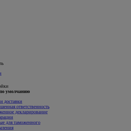
ль
и
ойки
по умолчанию
и доставки
шенная ответственность
женное декларирование
арации
ые для таможенного
мления