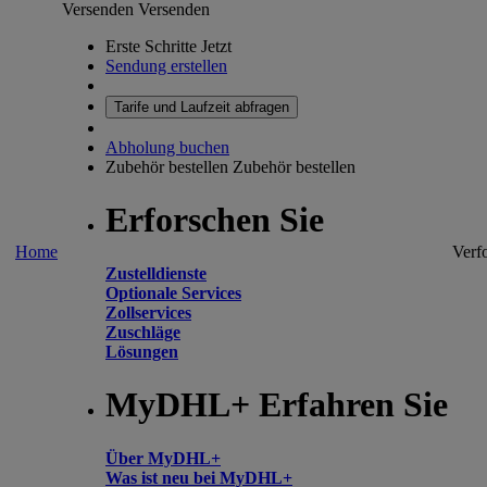
Versenden
Versenden
Erste Schritte Jetzt
Sendung erstellen
Tarife und Laufzeit abfragen
Abholung buchen
Zubehör bestellen
Zubehör bestellen
Erforschen Sie
Home
Verf
Zustelldienste
Optionale Services
Zollservices
Zuschläge
Lösungen
MyDHL+ Erfahren Sie
Über MyDHL+
Was ist neu bei MyDHL+