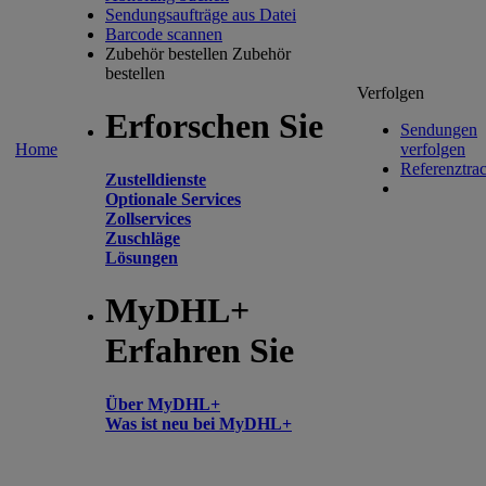
Sendungsaufträge aus Datei
Barcode scannen
Zubehör bestellen
Zubehör
bestellen
Verfolgen
Erforschen Sie
Sendungen
Home
verfolgen
Referenztra
Zustelldienste
Optionale Services
Zollservices
Zuschläge
Lösungen
MyDHL+
Erfahren Sie
Über MyDHL+
Was ist neu bei MyDHL+