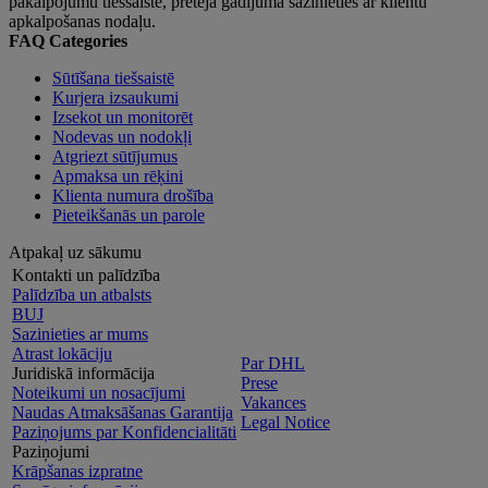
pakalpojumu tiešsaistē, pretējā gadījumā sazinieties ar klientu
apkalpošanas nodaļu.
FAQ Categories
Sūtīšana tiešsaistē
Kurjera izsaukumi
Izsekot un monitorēt
Nodevas un nodokļi
Atgriezt sūtījumus
Apmaksa un rēķini
Klienta numura drošība
Pieteikšanās un parole
Atpakaļ uz sākumu
Kontakti un palīdzība
Palīdzība un atbalsts
BUJ
Sazinieties ar mums
Atrast lokāciju
Par DHL
Juridiskā informācija
Prese
Noteikumi un nosacījumi
Vakances
Naudas Atmaksāšanas Garantija
Legal Notice
Paziņojums par Konfidencialitāti
Paziņojumi
Krāpšanas izpratne