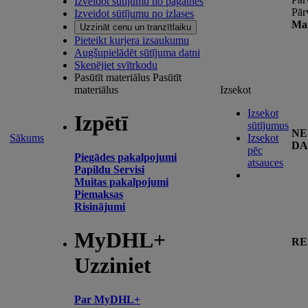
Izveidot sūtījumu no pagātnes
Pār
Izveidot sūtījumu no izlases
Man
Uzzināt cenu un tranzītlaiku
Pieteikt kurjera izsaukumu
Augšupielādēt sūtījuma datni
Skenējiet svītrkodu
Pasūtīt materiālus
Pasūtīt
materiālus
Izsekot
Izsekot
Izpētī
sūtījumus
NE
Sākums
Izsekot
DA
pēc
Piegādes pakalpojumi
atsauces
Papildu Servisi
Muitas pakalpojumi
Piemaksas
Risinājumi
MyDHL+
RE
Uzziniet
Par MyDHL+