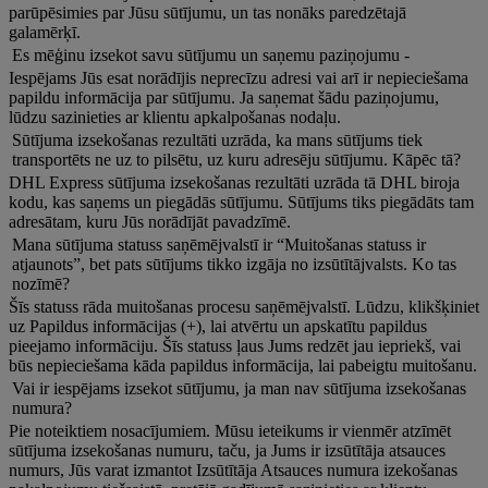
parūpēsimies par Jūsu sūtījumu, un tas nonāks paredzētajā
galamērķī.
Es mēģinu izsekot savu sūtījumu un saņemu paziņojumu -
Iespējams Jūs esat norādījis neprecīzu adresi vai arī ir nepieciešama
papildu informācija par sūtījumu. Ja saņemat šādu paziņojumu,
lūdzu sazinieties ar klientu apkalpošanas nodaļu.
Sūtījuma izsekošanas rezultāti uzrāda, ka mans sūtījums tiek
transportēts ne uz to pilsētu, uz kuru adresēju sūtījumu. Kāpēc tā?
DHL Express sūtījuma izsekošanas rezultāti uzrāda tā DHL biroja
kodu, kas saņems un piegādās sūtījumu. Sūtījums tiks piegādāts tam
adresātam, kuru Jūs norādījāt pavadzīmē.
Mana sūtījuma statuss saņēmējvalstī ir “Muitošanas statuss ir
atjaunots”, bet pats sūtījums tikko izgāja no izsūtītājvalsts. Ko tas
nozīmē?
Šīs statuss rāda muitošanas procesu saņēmējvalstī. Lūdzu, klikšķiniet
uz Papildus informācijas (+), lai atvērtu un apskatītu papildus
pieejamo informāciju. Šīs statuss ļaus Jums redzēt jau iepriekš, vai
būs nepieciešama kāda papildus informācija, lai pabeigtu muitošanu.
Vai ir iespējams izsekot sūtījumu, ja man nav sūtījuma izsekošanas
numura?
Pie noteiktiem nosacījumiem. Mūsu ieteikums ir vienmēr atzīmēt
sūtījuma izsekošanas numuru, taču, ja Jums ir izsūtītāja atsauces
numurs, Jūs varat izmantot Izsūtītāja Atsauces numura izekošanas