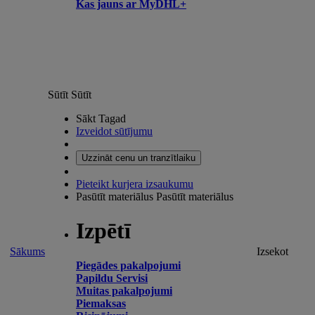
Kas jauns ar MyDHL+
Sūtīt
Sūtīt
Sākt Tagad
Izveidot sūtījumu
Uzzināt cenu un tranzītlaiku
Pieteikt kurjera izsaukumu
Pasūtīt materiālus
Pasūtīt materiālus
Izpētī
Sākums
Izsekot
Piegādes pakalpojumi
Papildu Servisi
Muitas pakalpojumi
Piemaksas