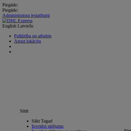
Piegāde:
Piegāde:
Administratora iestatījumi
English
Latviešu
Palīdzība un atbalsts
Atrast lokāciju
Sūtīt
Sākt Tagad
Izveidot sūtījumu
Pār