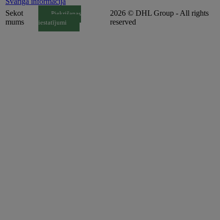
Svarīga informācija
Sekot
2026 © DHL Group - All rights
Piekrišanas
mums
reserved
iestatījumi