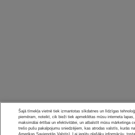
Šajā tīmekļa vietnē tiek izmantotas sīkdatnes un līdzīgas tehnoloģi
piemēram, noteikt, cik bieži tiek apmeklētas mūsu interneta lapas
maksimālai ērtībai un efektivitātei, un atbalstīt mūsu mārketinga c
trešo pušu pakalpojumu sniedzējiem, kas atrodas valstīs, kurās n
Amerikas Savienotās Valstis). Lai iegūtu plašāku informāciju, tost