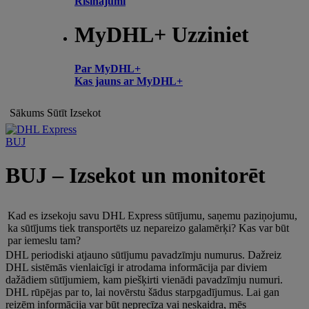
Risinājumi
MyDHL+ Uzziniet
Par MyDHL+
Kas jauns ar MyDHL+
Sākums
Sūtīt
Izsekot
BUJ
BUJ – Izsekot un monitorēt
Kad es izsekoju savu DHL Express sūtījumu, saņemu paziņojumu,
ka sūtījums tiek transportēts uz nepareizo galamērķi? Kas var būt
par iemeslu tam?
DHL periodiski atjauno sūtījumu pavadzīmju numurus. Dažreiz
DHL sistēmās vienlaicīgi ir atrodama informācija par diviem
dažādiem sūtījumiem, kam piešķirti vienādi pavadzīmju numuri.
DHL rūpējas par to, lai novērstu šādus starpgadījumus. Lai gan
reizēm informācija var būt neprecīza vai neskaidra, mēs