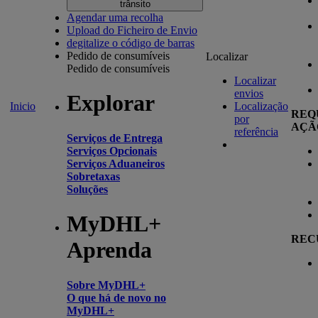
trânsito
Agendar uma recolha
Upload do Ficheiro de Envio
degitalize o código de barras
Pedido de consumíveis
Localizar
Pedido de consumíveis
Localizar
envios
Explorar
Inicio
Localização
REQ
por
AÇÃ
referência
Serviços de Entrega
Serviços Opcionais
Serviços Aduaneiros
Sobretaxas
Soluções
MyDHL+
REC
Aprenda
Sobre MyDHL+
O que há de novo no
MyDHL+