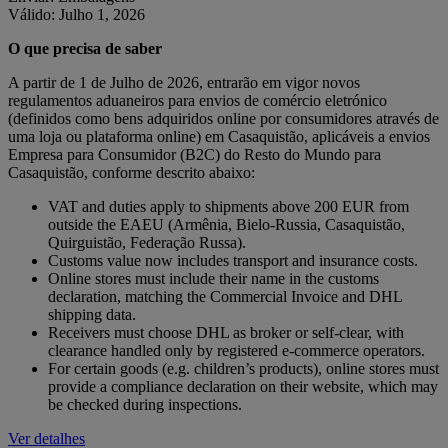
Válido: Julho 1, 2026
O que precisa de saber
A partir de 1 de Julho de 2026, entrarão em vigor novos
regulamentos aduaneiros para envios de comércio eletrónico
(definidos como bens adquiridos online por consumidores através de
uma loja ou plataforma online) em Casaquistão, aplicáveis a envios
Empresa para Consumidor (B2C) do Resto do Mundo para
Casaquistão, conforme descrito abaixo:
VAT and duties apply to shipments above 200 EUR from
outside the EAEU (Armênia, Bielo-Russia, Casaquistão,
Quirguistão, Federação Russa).
Customs value now includes transport and insurance costs.
Online stores must include their name in the customs
declaration, matching the Commercial Invoice and DHL
shipping data.
Receivers must choose DHL as broker or self-clear, with
clearance handled only by registered e-commerce operators.
For certain goods (e.g. children’s products), online stores must
provide a compliance declaration on their website, which may
be checked during inspections.
Ver detalhes