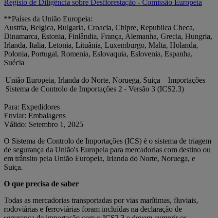
Registo de Diligência sobre Desflorestação - Comissão Europeia
**Países da União Europeia:
Austria, Belgica, Bulgaria, Croacia, Chipre, Republica Checa,
Dinamarca, Estonia, Finlândia, França, Alemanha, Grecia, Hungria,
Irlanda, Italia, Letonia, Lituânia, Luxemburgo, Malta, Holanda,
Polonia, Portugal, Romenia, Eslovaquia, Eslovenia, Espanha,
Suécia
União Europeia, Irlanda do Norte, Noruega, Suiça – Importações
Sistema de Controlo de Importações 2 - Versão 3 (ICS2.3)
Para: Expedidores
Enviar: Embalagens
Válido: Setembro 1, 2025
O Sistema de Controlo de Importações (ICS) é o sistema de triagem
de segurança da União's Europeia para mercadorias com destino ou
em trânsito pela União Europeia, Irlanda do Norte, Noruega, e
Suiça.
O que precisa de saber
Todas as mercadorias transportadas por vias marítimas, fluviais,
rodoviárias e ferroviárias foram incluídas na declaração de
segurança de importação com o ICS2.3 e devem cumprir os