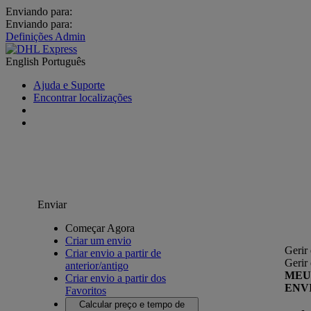
Enviando para:
Enviando para:
Definições Admin
English
Português
Ajuda e Suporte
Encontrar localizações
Enviar
Começar Agora
Criar um envio
Gerir
Criar envio a partir de
Gerir
anterior/antigo
MEU
Criar envio a partir dos
ENV
Favoritos
Calcular preço e tempo de