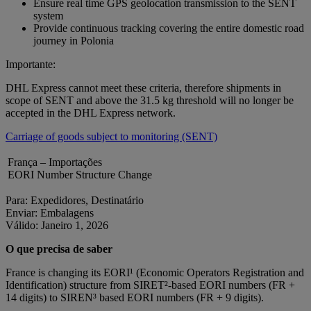
Ensure real time GPS geolocation transmission to the SENT
system
Provide continuous tracking covering the entire domestic road
journey in Polonia
Importante:
DHL Express cannot meet these criteria, therefore shipments in
scope of SENT and above the 31.5 kg threshold will no longer be
accepted in the DHL Express network.
Carriage of goods subject to monitoring (SENT)
França – Importações
EORI Number Structure Change
Para: Expedidores, Destinatário
Enviar: Embalagens
Válido: Janeiro 1, 2026
O que precisa de saber
France is changing its EORI¹ (Economic Operators Registration and
Identification) structure from SIRET²‑based EORI numbers (FR +
14 digits) to SIREN³ based EORI numbers (FR + 9 digits).