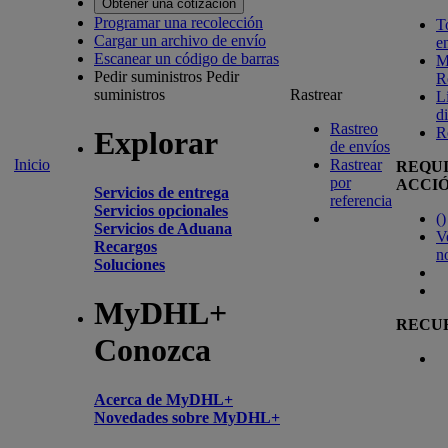
Obtener una cotización
Programar una recolección
T
Cargar un archivo de envío
e
Escanear un código de barras
M
Pedir suministros
Pedir
R
suministros
Rastrear
L
d
Rastreo
R
Explorar
de envíos
Inicio
Rastrear
REQU
por
ACCI
Servicios de entrega
referencia
Servicios opcionales
(
)
Servicios de Aduana
V
Recargos
n
Soluciones
MyDHL+
RECU
Conozca
Acerca de MyDHL+
Novedades sobre MyDHL+