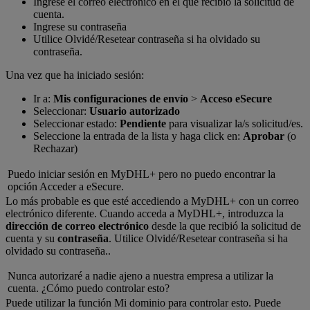
Ingrese el correo eléctronico en el que recibió la solicitud de
cuenta.
Ingrese su contraseña
Utilice Olvidé/Resetear contraseña si ha olvidado su
contraseña.
Una vez que ha iniciado sesión:
Ir a:
Mis configuraciones de envío
>
Acceso eSecure
Seleccionar:
Usuario autorizado
Seleccionar estado:
Pendiente
para visualizar la/s solicitud/es.
Seleccione la entrada de la lista y haga click en:
Aprobar
(o
Rechazar)
Puedo iniciar sesión en MyDHL+ pero no puedo encontrar la
opción Acceder a eSecure.
Lo más probable es que esté accediendo a MyDHL+ con un correo
electrónico diferente. Cuando acceda a MyDHL+, introduzca la
dirección de correo electrónico
desde la que recibió la solicitud de
cuenta y su
contraseña
. Utilice Olvidé/Resetear contraseña si ha
olvidado su contraseña..
Nunca autorizaré a nadie ajeno a nuestra empresa a utilizar la
cuenta. ¿Cómo puedo controlar esto?
Puede utilizar la función Mi dominio para controlar esto. Puede