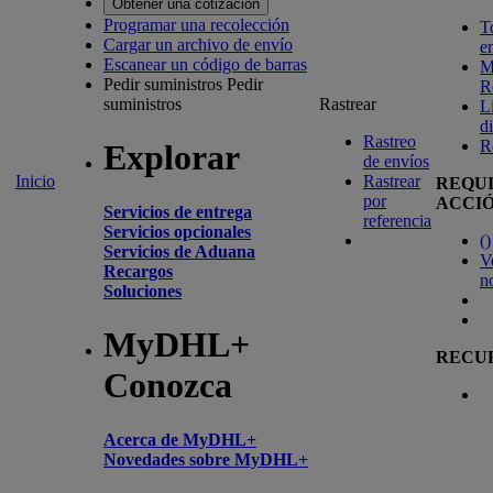
Obtener una cotización
Programar una recolección
T
Cargar un archivo de envío
e
Escanear un código de barras
M
Pedir suministros
Pedir
R
suministros
Rastrear
L
d
Rastreo
R
Explorar
de envíos
Inicio
Rastrear
REQU
por
ACCI
Servicios de entrega
referencia
Servicios opcionales
(
)
Servicios de Aduana
V
Recargos
n
Soluciones
MyDHL+
RECU
Conozca
Acerca de MyDHL+
Novedades sobre MyDHL+