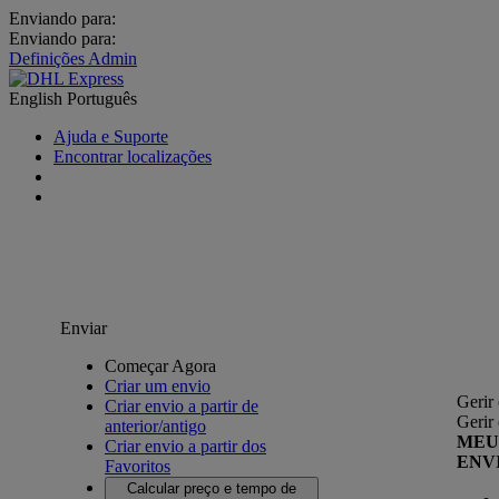
Enviando para:
Enviando para:
Definições Admin
English
Português
Ajuda e Suporte
Encontrar localizações
Enviar
Começar Agora
Criar um envio
Gerir
Criar envio a partir de
Gerir
anterior/antigo
MEU
Criar envio a partir dos
ENV
Favoritos
Calcular preço e tempo de