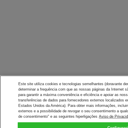
Este site utiliza cookies e tecnologias semelhantes (doravante d
determinar a frequência com que as nossas páginas da Internet sã
para garantir a máxima conveniência e eficiência e apoiar as nos
transferências de dados para fornecedores externos localizados 
Estados Unidos da América). Para obter mais informações, inclui
externos e a possibilidade de revogar o seu consentimento a qual
de consentimento" e as seguintes hiperligações
Aviso de Privaci
Configuraç