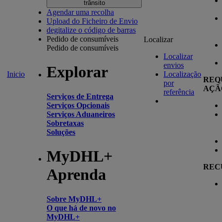
trânsito
Agendar uma recolha
Upload do Ficheiro de Envio
degitalize o código de barras
Pedido de consumíveis
Localizar
Pedido de consumíveis
Localizar
envios
Explorar
Inicio
Localização
REQ
por
AÇÃ
referência
Serviços de Entrega
Serviços Opcionais
Serviços Aduaneiros
Sobretaxas
Soluções
MyDHL+
REC
Aprenda
Sobre MyDHL+
O que há de novo no
MyDHL+