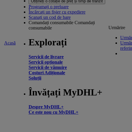
Obțineți o cotație de preț și timp de tranzit
Programați o preluare
Încărcați un fișier cu expediere
Scanați un cod de bare
Comandați consumabile
Comandați
Urmărire
consumabile
Urmări
Explorați
Acasă
Urmăr
referi
Servicii de livrare
Servicii opționale
Servicii de vămuire
Costuri Adiționale
Soluții
Învățați MyDHL+
Despre MyDHL+
Ce este nou cu MyDHL+