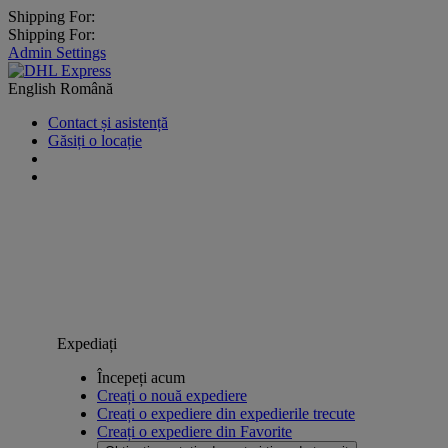
Shipping For:
Shipping For:
Admin Settings
English
Română
Contact și asistență
Găsiți o locație
Expediați
Începeți acum
Creați o nouă expediere
Creați o expediere din expedierile trecute
Creați o expediere din Favorite