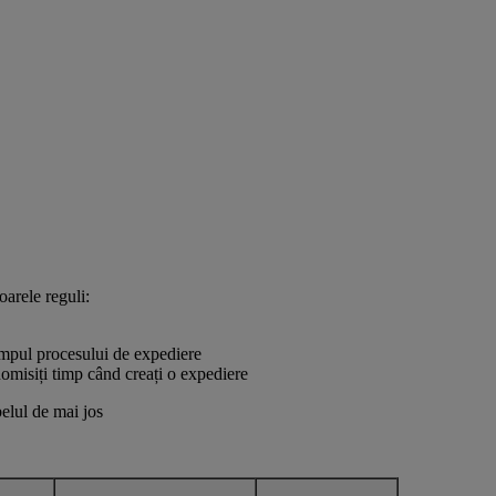
oarele reguli:
timpul procesului de expediere
nomisiți timp când creați o expediere
belul de mai jos