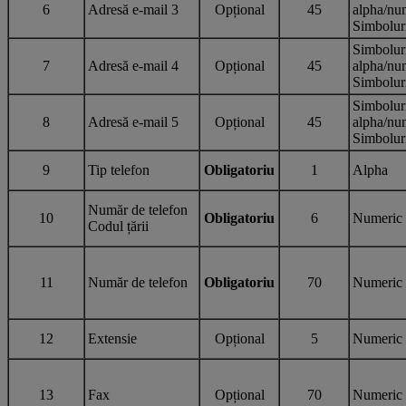
6
Adresă e-mail 3
Opțional
45
alpha/nu
Simbolur
Simbolur
7
Adresă e-mail 4
Opțional
45
alpha/nu
Simbolur
Simbolur
8
Adresă e-mail 5
Opțional
45
alpha/nu
Simbolur
9
Tip telefon
Obligatoriu
1
Alpha
Număr de telefon
10
Obligatoriu
6
Numeric
Codul țării
11
Număr de telefon
Obligatoriu
70
Numeric
12
Extensie
Opțional
5
Numeric
13
Fax
Opțional
70
Numeric