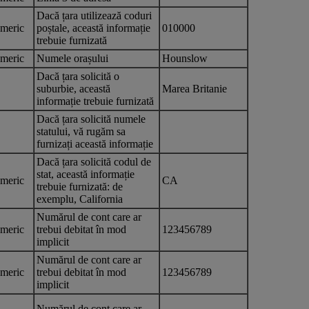
Dacă țara utilizează coduri
meric
poștale, această informație
010000
trebuie furnizată
meric
Numele orașului
Hounslow
Dacă țara solicită o
suburbie, această
Marea Britanie
informație trebuie furnizată
Dacă țara solicită numele
statului, vă rugăm sa
furnizați această informație
Dacă țara solicită codul de
stat, această informație
meric
CA
trebuie furnizată: de
exemplu, California
Numărul de cont care ar
meric
trebui debitat în mod
123456789
implicit
Numărul de cont care ar
meric
trebui debitat în mod
123456789
implicit
Numărul de cont care ar