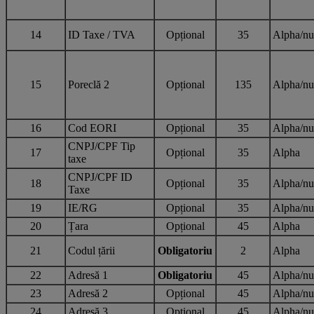
14
ID Taxe / TVA
Opțional
35
Alpha/nu
15
Poreclă 2
Opțional
135
Alpha/nu
16
Cod EORI
Opțional
35
Alpha/nu
CNPJ/CPF Tip
17
Opțional
35
Alpha
taxe
CNPJ/CPF ID
18
Opțional
35
Alpha/nu
Taxe
19
IE/RG
Opțional
35
Alpha/nu
20
Țara
Opțional
45
Alpha
21
Codul țării
Obligatoriu
2
Alpha
22
Adresă 1
Obligatoriu
45
Alpha/nu
23
Adresă 2
Opțional
45
Alpha/nu
24
Adresă 3
Opțional
45
Alpha/nu