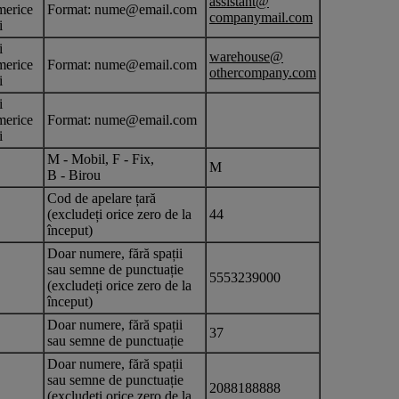
assistant@
merice
Format: nume@email.com
companymail.com
i
i
warehouse@
merice
Format: nume@email.com
othercompany.com
i
i
merice
Format: nume@email.com
i
M - Mobil, F - Fix,
M
B - Birou
Cod de apelare țară
(excludeți orice zero de la
44
început)
Doar numere, fără spații
sau semne de punctuație
5553239000
(excludeți orice zero de la
început)
Doar numere, fără spații
37
sau semne de punctuație
Doar numere, fără spații
sau semne de punctuație
2088188888
(excludeți orice zero de la