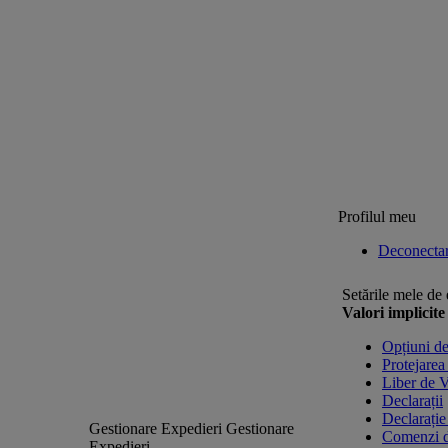
Profilul meu
Deconecta
Setările mele de 
Valori implicit
Opțiuni de
Protejarea
Liber de 
Declarații
Declarați
Gestionare Expedieri
Gestionare
Comenzi d
Expedieri