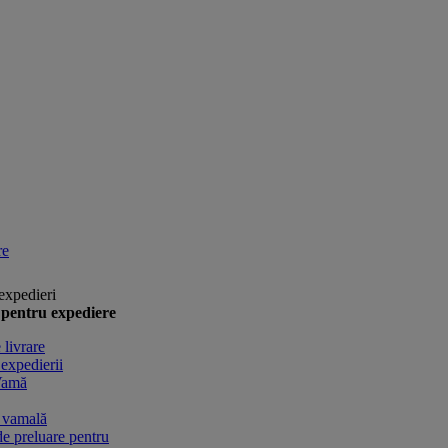
re
expedieri
e pentru expediere
 livrare
 expedierii
Vamă
e vamală
e preluare pentru