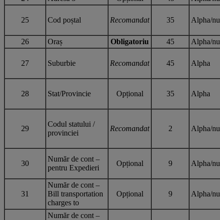
25
Cod poștal
Recomandat
35
Alpha/nu
26
Oraș
Obligatoriu
45
Alpha/nu
27
Suburbie
Recomandat
45
Alpha
28
Stat/Provincie
Opțional
35
Alpha
Codul statului /
29
Recomandat
2
Alpha/nu
provinciei
Număr de cont –
30
Opțional
9
Alpha/nu
pentru Expedieri
Număr de cont –
31
Bill transportation
Opțional
9
Alpha/nu
charges to
Număr de cont –