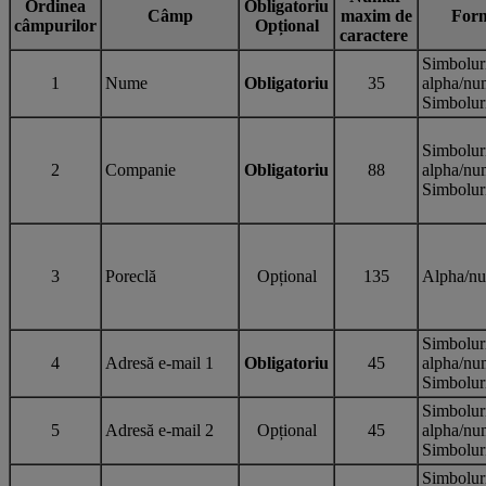
Ordinea
Obligatoriu
Câmp
maxim de
For
câmpurilor
Opțional
caractere
Simbolur
1
Nume
Obligatoriu
35
alpha/nu
Simbolur
Simbolur
2
Companie
Obligatoriu
88
alpha/nu
Simbolur
3
Poreclă
Opțional
135
Alpha/nu
Simbolur
4
Adresă e-mail 1
Obligatoriu
45
alpha/nu
Simbolur
Simbolur
5
Adresă e-mail 2
Opțional
45
alpha/nu
Simbolur
Simbolur