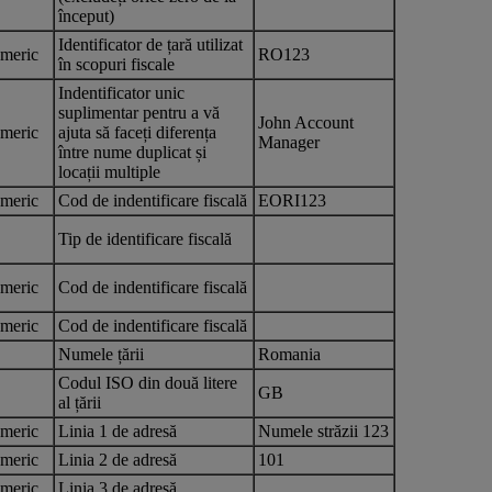
început)
Identificator de țară utilizat
meric
RO123
în scopuri fiscale
Indentificator unic
suplimentar pentru a vă
John Account
meric
ajuta să faceți diferența
Manager
între nume duplicat și
locații multiple
meric
Cod de indentificare fiscală
EORI123
Tip de identificare fiscală
meric
Cod de indentificare fiscală
meric
Cod de indentificare fiscală
Numele țării
Romania
Codul ISO din două litere
GB
al țării
meric
Linia 1 de adresă
Numele străzii 123
meric
Linia 2 de adresă
101
meric
Linia 3 de adresă