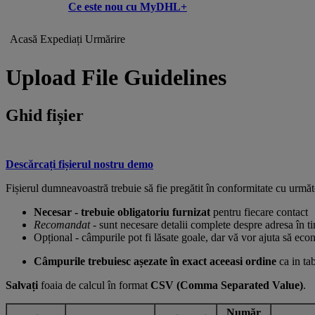
Ce este nou cu MyDHL+
Acasă
Expediați
Urmărire
Upload File Guidelines
Ghid fișier
Descărcați fișierul nostru demo
Fișierul dumneavoastră trebuie să fie pregătit în conformitate cu următ
Necesar - trebuie obligatoriu furnizat
pentru fiecare contact
Recomandat
- sunt necesare detalii complete despre adresa în 
Opțional - câmpurile pot fi lăsate goale, dar vă vor ajuta să eco
Câmpurile trebuiesc așezate în exact aceeasi ordine
ca in ta
Salvați
foaia de calcul în format
CSV (Comma Separated Value)
.
Număr