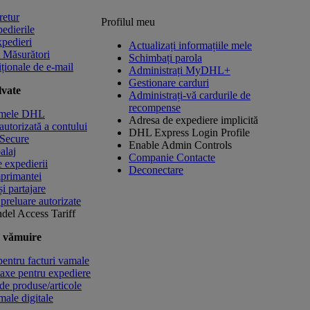
retur
Profilul meu
pedierile
pedieri
Actualizați informațiile mele
 Măsurători
Schimbați parola
ționale de e-mail
Administrați MyDHL+
Gestionare carduri
lvate
Administrați-vă cardurile de
recompense
 mele DHL
Adresa de expediere implicită
autorizată a contului
DHL Express Login Profile
eSecure
Enable Admin Controls
alaj
Companie Contacte
e expedierii
Deconectare
mprimantei
și partajare
 preluare autorizate
ndel
Access Tariff
e vămuire
entru facturi vamale
taxe pentru expediere
de produse/articole
male digitale