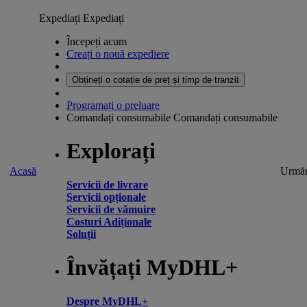
Expediați
Expediați
Începeți acum
Creați o nouă expediere
Obțineți o cotație de preț și timp de tranzit
Programați o preluare
Comandați consumabile
Comandați consumabile
Explorați
Acasă
Urmăr
Servicii de livrare
Servicii opționale
Servicii de vămuire
Costuri Adiționale
Soluții
Învățați MyDHL+
Despre MyDHL+