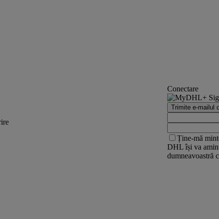
Conectare
Trimite e-mailul 
ire
​Ține-mă mint
DHL își va aminti
dumneavoastră c