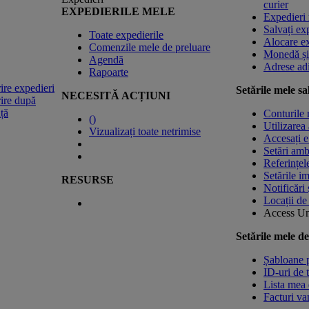
curier
EXPEDIERILE MELE
Expedieri 
Salvați ex
Toate expedierile
Alocare ex
Comenzile mele de preluare
Monedă și
Agendă
Adrese adi
Rapoarte
re expedieri
Setările mele sa
NECESITĂ ACȚIUNI
ire după
nță
Conturile
(
)
Utilizarea 
Vizualizați toate netrimise
Accesați 
Setări amb
Referințel
Setările i
RESURSE
Notificări 
Locații de
Access U
Setările mele d
Șabloane p
ID-uri de 
Lista mea 
Facturi va