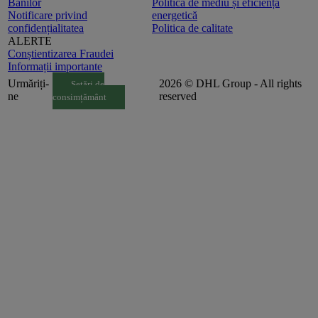
Banilor
Politica de mediu și eficiență
Notificare privind
energetică
confidențialitatea
Politica de calitate
ALERTE
Conștientizarea Fraudei
Informații importante
Urmăriți-
2026 © DHL Group - All rights
Setări de
ne
reserved
consimțământ