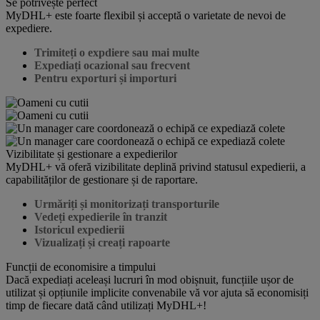
Se potrivește perfect
MyDHL+ este foarte flexibil și acceptă o varietate de nevoi de
expediere.
Trimiteți o expdiere sau mai multe
Expediați ocazional sau frecvent
Pentru exporturi și importuri
Vizibilitate și gestionare a expedierilor
MyDHL+ vă oferă vizibilitate deplină privind statusul expedierii, a
capabilităților de gestionare și de raportare.
Urmăriți și monitorizați transporturile
Vedeți expedierile în tranzit
Istoricul expedierii
Vizualizați și creați rapoarte
Funcții de economisire a timpului
Dacă expediați aceleași lucruri în mod obișnuit, funcțiile ușor de
utilizat și opțiunile implicite convenabile vă vor ajuta să economisiți
timp de fiecare dată când utilizați MyDHL+!