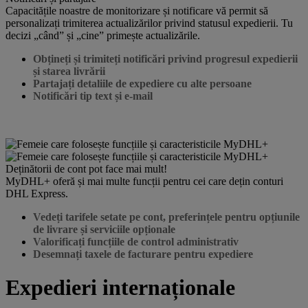
Capacitățile noastre de monitorizare și notificare vă permit să
personalizați trimiterea actualizărilor privind statusul expedierii. Tu
decizi „când” și „cine” primește actualizările.
Obțineți și trimiteți notificări privind progresul expedierii
și starea livrării
Partajați detaliile de expediere cu alte persoane
Notificări tip text și e-mail
Deținătorii de cont pot face mai mult!
MyDHL+ oferă și mai multe funcții pentru cei care dețin conturi
DHL Express.
Vedeți tarifele setate pe cont, preferințele pentru opțiunile
de livrare și serviciile opționale
Valorificați funcțiile de control administrativ
Desemnați taxele de facturare pentru expediere
Expedieri internaționale