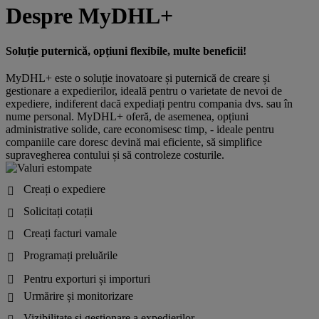
Despre MyDHL+
Soluție puternică, opțiuni flexibile, multe beneficii!
MyDHL+ este o soluție inovatoare și puternică de creare și
gestionare a expedierilor, ideală pentru o varietate de nevoi de
expediere, indiferent dacă expediați pentru compania dvs. sau în
nume personal. MyDHL+ oferă, de asemenea, opțiuni
administrative solide, care economisesc timp, - ideale pentru
companiile care doresc devină mai eficiente, să simplifice
supravegherea contului și să controleze costurile.
Creați o expediere

Solicitați cotații

Creați facturi vamale

Programați preluările

Pentru exporturi și importuri

Urmărire și monitorizare

Vizibilitate și gestionare a expedierilor