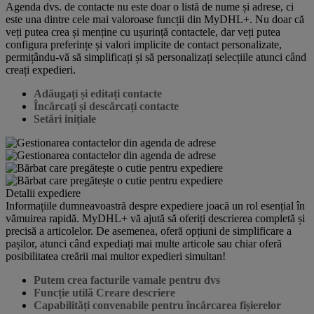
Agenda dvs. de contacte nu este doar o listă de nume și adrese, ci
este una dintre cele mai valoroase funcții din MyDHL+. Nu doar că
veți putea crea și menține cu ușurință contactele, dar veți putea
configura preferințe și valori implicite de contact personalizate,
permițându-vă să simplificați și să personalizați selecțiile atunci când
creați expedieri.
Adăugați și editați contacte
Încărcați și descărcați contacte
Setări inițiale
Detalii expediere
Informațiile dumneavoastră despre expediere joacă un rol esențial în
vămuirea rapidă. MyDHL+ vă ajută să oferiți descrierea completă și
precisă a articolelor. De asemenea, oferă opțiuni de simplificare a
pașilor, atunci când expediați mai multe articole sau chiar oferă
posibilitatea creării mai multor expedieri simultan!
Putem crea facturile vamale pentru dvs
Funcție utilă Creare descriere
Capabilități convenabile pentru încărcarea fișierelor