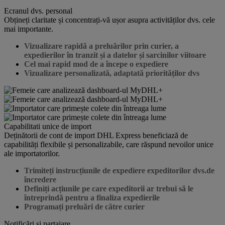
Ecranul dvs. personal
Obțineți claritate și concentrați-vă ușor asupra activităților dvs. cele
mai importante.
Vizualizare rapidă a preluărilor prin curier, a
expedierilor în tranzit și a datelor și sarcinilor viitoare
Cel mai rapid mod de a începe o expediere
Vizualizare personalizată, adaptată priorităților dvs
Capabilitati unice de import
Deținătorii de cont de import DHL Express beneficiază de
capabilități flexibile și personalizabile, care răspund nevoilor unice
ale importatorilor.
Trimiteți instrucțiunile de expediere expeditorilor dvs.de
încredere
Definiți acțiunile pe care expeditorii ar trebui să le
întreprindă pentru a finaliza expedierile
Programați preluări de către curier
Notificări și partajare