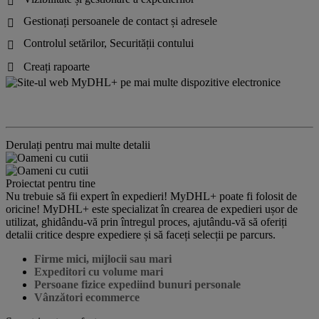

Gestionați persoanele de contact și adresele

Controlul setărilor, Securității contului

Creați rapoarte

Derulați pentru mai multe detalii
Proiectat pentru tine
Nu trebuie să fii expert în expedieri! MyDHL+ poate fi folosit de
oricine! MyDHL+ este specializat în crearea de expedieri ușor de
utilizat, ghidându-vă prin întregul proces, ajutându-vă să oferiți
detalii critice despre expediere și să faceți selecții pe parcurs.
Firme mici, mijlocii sau mari
Expeditori cu volume mari
Persoane fizice expediind bunuri personale
Vânzători ecommerce