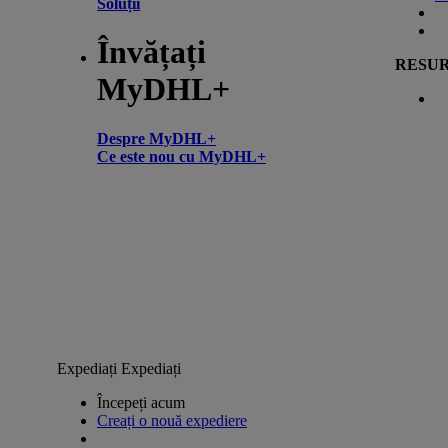
Soluții
Învățați
RESU
MyDHL+
Despre MyDHL+
Ce este nou cu MyDHL+
Expediați
Expediați
Începeți acum
Creați o nouă expediere