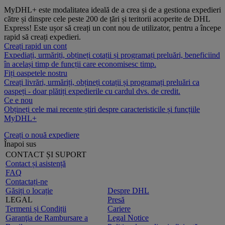
MyDHL+ este modalitatea ideală de a crea și de a gestiona expedieri
către și dinspre cele peste 200 de țări și teritorii acoperite de DHL
Express! Este ușor să creați un cont nou de utilizator, pentru a începe
rapid să creați expedieri.
Creați rapid un cont
Expediați, urmăriți, obțineți cotații și programați preluări, beneficiind
în același timp de funcții care economisesc timp.
Fiți oaspetele nostru
Creați livrări, urmăriți, obțineți cotații și programați preluări ca
oaspeți - doar plătiți expedierile cu cardul dvs. de credit.
Ce e nou
Obțineți cele mai recente știri despre caracteristicile și funcțiile
MyDHL+
Creați o nouă expediere
Înapoi sus
CONTACT ȘI SUPORT
Contact și asistență
FAQ
Contactați-ne
Găsiți o locație
Despre DHL
LEGAL
Presă
Termeni și Condiții
Cariere
Garanţia de Rambursare a
Legal Notice