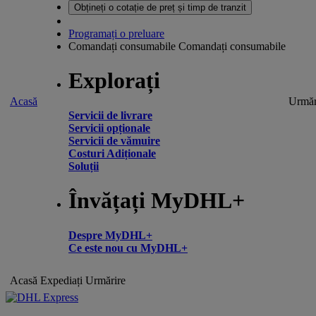
Obțineți o cotație de preț și timp de tranzit
Programați o preluare
Comandați consumabile
Comandați consumabile
Explorați
Acasă
Urmăr
Servicii de livrare
Servicii opționale
Servicii de vămuire
Costuri Adiționale
Soluții
Învățați MyDHL+
Despre MyDHL+
Ce este nou cu MyDHL+
Acasă
Expediați
Urmărire