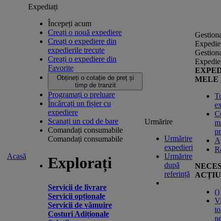
Expediați
Începeți acum
Creați o nouă expediere
Gestion
Creați o expediere din
Expedie
expedierile trecute
Gestion
Creați o expediere din
Expedie
Favorite
EXPED
Obțineți o cotație de preț și
MELE
timp de tranzit
Programați o preluare
T
Încărcați un fișier cu
ex
expediere
C
Scanați un cod de bare
Urmărire
m
Comandați consumabile
pr
Urmărire
Comandați consumabile
A
expedieri
R
Acasă
Urmărire
Explorați
după
NECES
referință
ACȚIU
Servicii de livrare
(
)
Servicii opționale
Vi
Servicii de vămuire
to
Costuri Adiționale
ne