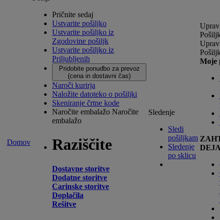
Pričnite sedaj
Ustvarite pošiljko
Upravl
Ustvarite pošiljko iz
Pošilj
Zgodovine pošiljk
Upravl
Ustvarite pošiljko iz
Pošilj
Priljubljenih
Moje 
Pridobite ponudbo za prevoz
(cena in dostavni čas)
Naroči kurirja
Naložite datoteko o pošiljki
Skeniranje črtne kode
Naročite embalažo
Naročite
Sledenje
embalažo
Sledi
pošiljkam
ZAH
Raziščite
Domov
Sledenje
DEJ
po sklicu
Dostavne storitve
Dodatne storitve
Carinske storitve
Doplačila
Rešitve