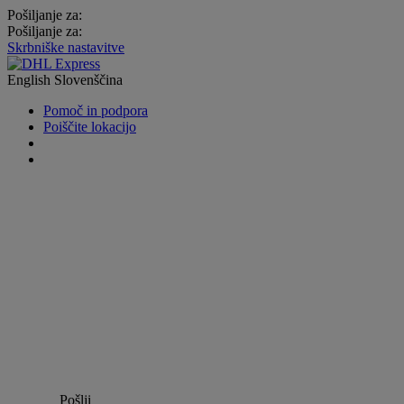
Pošiljanje za:
Pošiljanje za:
Skrbniške nastavitve
English
Slovenščina
Pomoč in podpora
Poiščite lokacijo
Pošlji