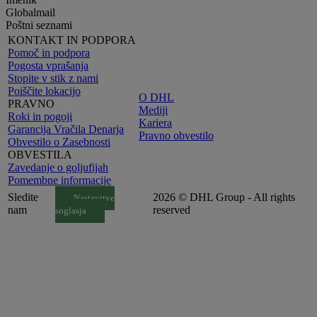
Globalmail
Poštni seznami
KONTAKT IN PODPORA
Pomoč in podpora
Pogosta vprašanja
Stopite v stik z nami
Poiščite lokacijo
O DHL
PRAVNO
Mediji
Roki in pogoji
Kariera
Garancija Vračila Denarja
Pravno obvestilo
Obvestilo o Zasebnosti
OBVESTILA
Zavedanje o goljufijah
Pomembne informacije
Sledite
2026 © DHL Group - All rights
Nastavitve
nam
reserved
soglasja