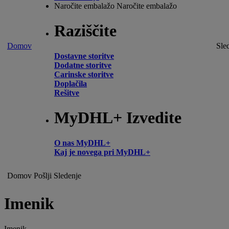
Naročite embalažo
Naročite embalažo
Raziščite
Domov
Sle
Dostavne storitve
Dodatne storitve
Carinske storitve
Doplačila
Rešitve
MyDHL+ Izvedite
O nas MyDHL+
Kaj je novega pri MyDHL+
Domov
Pošlji
Sledenje
Imenik
Imenik