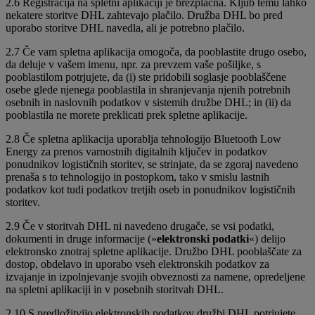
2.6 Registracija na spletni aplikaciji je brezplačna. Kljub temu lahko
nekatere storitve DHL zahtevajo plačilo. Družba DHL bo pred
uporabo storitve DHL navedla, ali je potrebno plačilo.
2.7 Če vam spletna aplikacija omogoča, da pooblastite drugo osebo,
da deluje v vašem imenu, npr. za prevzem vaše pošiljke, s
pooblastilom potrjujete, da (i) ste pridobili soglasje pooblaščene
osebe glede njenega pooblastila in shranjevanja njenih potrebnih
osebnih in naslovnih podatkov v sistemih družbe DHL; in (ii) da
pooblastila ne morete preklicati prek spletne aplikacije.
2.8 Če spletna aplikacija uporablja tehnologijo Bluetooth Low
Energy za prenos varnostnih digitalnih ključev in podatkov
ponudnikov logističnih storitev, se strinjate, da se zgoraj navedeno
prenaša s to tehnologijo in postopkom, tako v smislu lastnih
podatkov kot tudi podatkov tretjih oseb in ponudnikov logističnih
storitev.
2.9 Če v storitvah DHL ni navedeno drugače, se vsi podatki,
dokumenti in druge informacije (»
elektronski podatki
«) delijo
elektronsko znotraj spletne aplikacije. Družbo DHL pooblaščate za
dostop, obdelavo in uporabo vseh elektronskih podatkov za
izvajanje in izpolnjevanje svojih obveznosti za namene, opredeljene
na spletni aplikaciji in v posebnih storitvah DHL.
2.10 S predložitvijo elektronskih podatkov družbi DHL potrjujete,