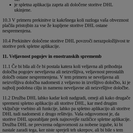
je spletna aplikacija zaprta ali določene storitve DHL
ukinjene.
10.3 V primeru prekinitve iz kakršnega koli razloga vaša obveznost
plačila pristojbin za vse že kupljene storitve DHL ostane
nespremenjena.
10.4 Prekinitev določene storitve DHL povzroči nerazpoložljivost te
storitve prek spletne aplikacije.
11. Veljavnost pogojev in enostranskih sprememb
11.1 Če bi bila ali če bi postala katera koli veljavna ali prihodnja
določba pogojev neveljavna ali neizvršljiva, veljavnost preostalih
določb ostane nespremenjena. V tem primeru se neveljavna ali
neizvršljiva določba nadomesti z veljavno in izvršljivo določbo, ki je
najbolj podobna cilju in namenu neveljavne ali neizvršljive določbe.
11.2 Družba DHL lahko kadar koli nadgradi, omeji ali kako drugače
spremeni spletno aplikacijo ali storitve DHL, kar med drugim
vključuje vsebino ali funkcije, lahko pa spletno aplikacijo ali storitve
DHL tudi nadomesti z drugo rešitvijo. Vaša odgovornost je, da
storitve DHL uporabljate prek najnovejše različice spletne aplikacije.
Družba DHL ne prevzema odgovornosti za nobene izgube, ki bi
nastale zaradi tega, ker niste sprejeli teh ukrepov, ali bi bile s tem