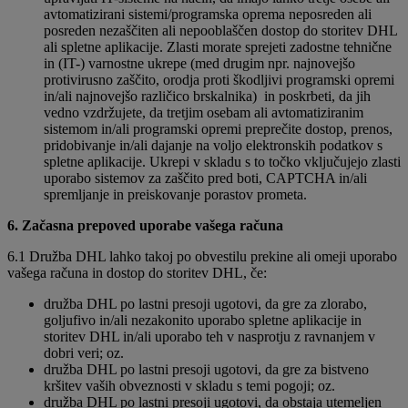
avtomatizirani sistemi/programska oprema neposreden ali
posreden nezaščiten ali nepooblaščen dostop do storitev DHL
ali spletne aplikacije. Zlasti morate sprejeti zadostne tehnične
in (IT-) varnostne ukrepe (med drugim npr. najnovejšo
protivirusno zaščito, orodja proti škodljivi programski opremi
in/ali najnovejšo različico brskalnika) in poskrbeti, da jih
vedno vzdržujete, da tretjim osebam ali avtomatiziranim
sistemom in/ali programski opremi preprečite dostop, prenos,
pridobivanje in/ali dajanje na voljo elektronskih podatkov s
spletne aplikacije. Ukrepi v skladu s to točko vključujejo zlasti
uporabo sistemov za zaščito pred boti, CAPTCHA in/ali
spremljanje in preiskovanje porastov prometa.
6. Začasna prepoved uporabe vašega računa
6.1 Družba DHL lahko takoj po obvestilu prekine ali omeji uporabo
vašega računa in dostop do storitev DHL, če:
družba DHL po lastni presoji ugotovi, da gre za zlorabo,
goljufivo in/ali nezakonito uporabo spletne aplikacije in
storitev DHL in/ali uporabo teh v nasprotju z ravnanjem v
dobri veri; oz.
družba DHL po lastni presoji ugotovi, da gre za bistveno
kršitev vaših obveznosti v skladu s temi pogoji; oz.
družba DHL po lastni presoji ugotovi, da obstaja utemeljen