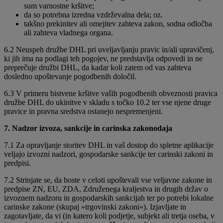
sum varnostne kršitve;
da so potrebna izredna vzdrževalna dela; oz.
takšno prekinitev ali omejitev zahteva zakon, sodna odločba
ali zahteva vladnega organa.
6.2 Neuspeh družbe DHL pri uveljavljanju pravic in/ali upravičenj,
ki jih ima na podlagi teh pogojev, ne predstavlja odpovedi in ne
preprečuje družbi DHL, da kadar koli zatem od vas zahteva
dosledno upoštevanje pogodbenih določil.
6.3 V primeru bistvene kršitve vaših pogodbenih obveznosti pravica
družbe DHL do ukinitve v skladu s točko 10.2 ter vse njene druge
pravice in pravna sredstva ostanejo nespremenjeni.
7. Nadzor izvoza, sankcije in carinska zakonodaja
7.1 Za opravljanje storitev DHL in vaš dostop do spletne aplikacije
veljajo izvozni nadzori, gospodarske sankcije ter carinski zakoni in
predpisi.
7.2 Strinjate se, da boste v celoti upoštevali vse veljavne zakone in
predpise ZN, EU, ZDA, Združenega kraljestva in drugih držav o
izvoznem nadzoru in gospodarskih sankcijah ter po potrebi lokalne
carinske zakone (skupaj »trgovinski zakoni«). Izjavljate in
zagotavljate, da vi (in katero koli podjetje, subjekt ali tretja oseba, v