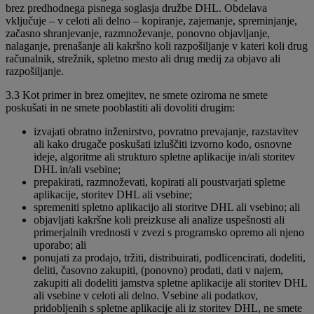
brez predhodnega pisnega soglasja družbe DHL. Obdelava
vključuje – v celoti ali delno – kopiranje, zajemanje, spreminjanje,
začasno shranjevanje, razmnoževanje, ponovno objavljanje,
nalaganje, prenašanje ali kakršno koli razpošiljanje v kateri koli drug
računalnik, strežnik, spletno mesto ali drug medij za objavo ali
razpošiljanje.
3.3 Kot primer in brez omejitev, ne smete oziroma ne smete
poskušati in ne smete pooblastiti ali dovoliti drugim:
izvajati obratno inženirstvo, povratno prevajanje, razstavitev
ali kako drugače poskušati izluščiti izvorno kodo, osnovne
ideje, algoritme ali strukturo spletne aplikacije in/ali storitev
DHL in/ali vsebine;
prepakirati, razmnoževati, kopirati ali poustvarjati spletne
aplikacije, storitev DHL ali vsebine;
spremeniti spletno aplikacijo ali storitve DHL ali vsebino; ali
objavljati kakršne koli preizkuse ali analize uspešnosti ali
primerjalnih vrednosti v zvezi s programsko opremo ali njeno
uporabo; ali
ponujati za prodajo, tržiti, distribuirati, podlicencirati, dodeliti,
deliti, časovno zakupiti, (ponovno) prodati, dati v najem,
zakupiti ali dodeliti jamstva spletne aplikacije ali storitev DHL
ali vsebine v celoti ali delno. Vsebine ali podatkov,
pridobljenih s spletne aplikacije ali iz storitev DHL, ne smete