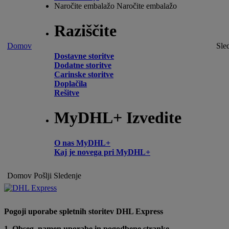
Naročite embalažo
Naročite embalažo
Raziščite
Domov
Sle
Dostavne storitve
Dodatne storitve
Carinske storitve
Doplačila
Rešitve
MyDHL+ Izvedite
O nas MyDHL+
Kaj je novega pri MyDHL+
Domov
Pošlji
Sledenje
Pogoji uporabe spletnih storitev DHL Express
1. Obseg, namen uporabe in pogodbene stranke