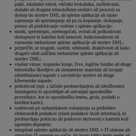
pajki, iskalnimi roboti, vtičniki brskalnika, razširitvami,
dodatki ali drugimi tehnološkimi sredstvi ali procesi) za
dostop do storitev DHL ali spletne aplikacije ali njuno
zajemanje ali spreminjanje ali pa za kopiranje, dodajanje,
prenos ali pridobivanje vsebine s spletne aplikacije;
motiti, spreminjati, onemogočati, ovirati ali poškodovati
dostopnost in kakršne koli lastnosti, funkcionalnosti ali
varnostne mehanizme spletne aplikacije ali storitev DHL;
preprečiti, se izogniti, zaobiti, odstraniti, deaktivirati ali kako
drugače obiti zaščitne mehanizme spletne aplikacije ali
storitev DHL;
vnašati viruse, trojanske konje, črve, logične bombe ali druge
tehnološko škodljive ali zlonamerne materiale ali izvajati
(distribuirane) napade z zavrnitvijo storitve ali druge
kibernetske napade;
pridobivati (npr. z lažnim predstavljanjem ali (družbenim)
farmingom) in uporabljati ali ustvarjati uporabniške
poverilnice, kot so uporabniška imena, gesla, podatki o
kreditni kartici;
sodelovati pri industrijskem vohunjenju za pridobitev
elektronskih podatkov (zlasti podatkov in/ali informacij, ki
predstavljajo poklicno ali poslovno skrivnost) s katerim koli
zgornjim dejanjem;
integrirati spletno aplikacijo ali storitve DHL v IT-sisteme ali
upravljati IT-sisteme na način, da imajo lahko tretje osebe ali