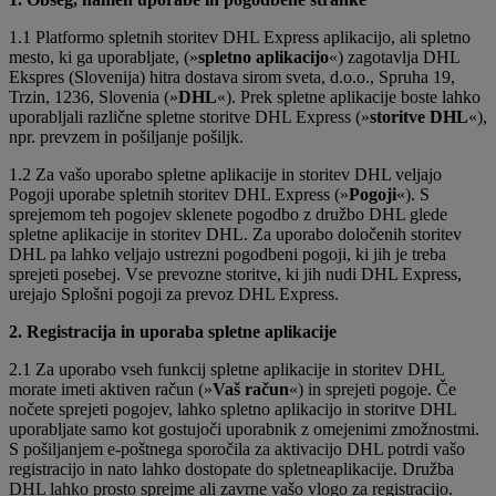
1.1 Platformo spletnih storitev DHL Express aplikacijo, ali spletno
mesto, ki ga uporabljate, (»
spletno aplikacijo
«) zagotavlja DHL
Ekspres (Slovenija) hitra dostava sirom sveta, d.o.o., Spruha 19,
Trzin, 1236, Slovenia (»
DHL
«). Prek spletne aplikacije boste lahko
uporabljali različne spletne storitve DHL Express (»
storitve DHL
«),
npr. prevzem in pošiljanje pošiljk.
1.2 Za vašo uporabo spletne aplikacije in storitev DHL veljajo
Pogoji uporabe spletnih storitev DHL Express (»
Pogoji
«). S
sprejemom teh pogojev sklenete pogodbo z družbo DHL glede
spletne aplikacije in storitev DHL. Za uporabo določenih storitev
DHL pa lahko veljajo ustrezni pogodbeni pogoji, ki jih je treba
sprejeti posebej. Vse prevozne storitve, ki jih nudi DHL Express,
urejajo Splošni pogoji za prevoz DHL Express.
2. Registracija in uporaba spletne aplikacije
2.1 Za uporabo vseh funkcij spletne aplikacije in storitev DHL
morate imeti aktiven račun (»
Vaš račun
«) in sprejeti pogoje. Če
nočete sprejeti pogojev, lahko spletno aplikacijo in storitve DHL
uporabljate samo kot gostujoči uporabnik z omejenimi zmožnostmi.
S pošiljanjem e-poštnega sporočila za aktivacijo DHL potrdi vašo
registracijo in nato lahko dostopate do spletneaplikacije. Družba
DHL lahko prosto sprejme ali zavrne vašo vlogo za registracijo.