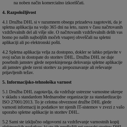
na noben način komercialno izkoriščati.
4. Razpoložljivost
4.1 Družba DHL si v razumnem obsegu prizadeva zagotoviti, da je
spletna aplikacija na voljo 365 dni na leto, razen v času načrtovanih
vzdrževalnih del ali višje sile. O načrtovanih vzdrževalnih delih vas
bomo po naših najboljših močeh vnaprej obveščali na spletni
aplikaciji ali po elektronski pošti.
4.2 Spletna aplikacija velja za dostopno, dokler se lahko prijavite v
svoj račun in dostopate do storitev DHL. Družba DHL ne daje
posebnih jamstev glede neprekinjenega delovanja spletne aplikacije
ali jamstev glede ravni storitev za prepoznavanje ali reševanje
prijavljenih težav.
5. Informacijsko-tehnološka varnost
5.1 Družba DHL zagotavlja, da vzdržuje ustrezne varnostne ukrepe
v skladu s standardom Mednarodne organizacije za standardizacijo
ISO 27001/2013. To je celotna obveznost družbe DHL glede
varnosti informacij in podatkov ter njenih IT-sistemov v zvezi z vašo
uporabo spletne aplikacije in storitev DHL.
5.2 Sami ste izključno odgovorni za vzdrževanje varnostnih kopij
elektronskih podatkov, ki ste jih predložili pri uporabi storitev DHL