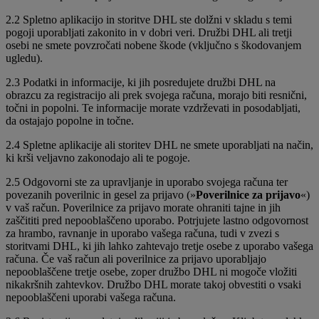
2.2 Spletno aplikacijo in storitve DHL ste dolžni v skladu s temi
pogoji uporabljati zakonito in v dobri veri. Družbi DHL ali tretji
osebi ne smete povzročati nobene škode (vključno s škodovanjem
ugledu).
2.3 Podatki in informacije, ki jih posredujete družbi DHL na
obrazcu za registracijo ali prek svojega računa, morajo biti resnični,
točni in popolni. Te informacije morate vzdrževati in posodabljati,
da ostajajo popolne in točne.
2.4 Spletne aplikacije ali storitev DHL ne smete uporabljati na način,
ki krši veljavno zakonodajo ali te pogoje.
2.5 Odgovorni ste za upravljanje in uporabo svojega računa ter
povezanih poverilnic in gesel za prijavo (»
Poverilnice za prijavo
«)
v vaš račun. Poverilnice za prijavo morate ohraniti tajne in jih
zaščititi pred nepooblaščeno uporabo. Potrjujete lastno odgovornost
za hrambo, ravnanje in uporabo vašega računa, tudi v zvezi s
storitvami DHL, ki jih lahko zahtevajo tretje osebe z uporabo vašega
računa. Če vaš račun ali poverilnice za prijavo uporabljajo
nepooblaščene tretje osebe, zoper družbo DHL ni mogoče vložiti
nikakršnih zahtevkov. Družbo DHL morate takoj obvestiti o vsaki
nepooblaščeni uporabi vašega računa.