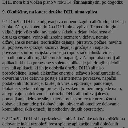
DHL mora biti vložen pisno v roku 14 (štirinajstih) dni po dogodku.
9. Okoliščine, na katere družba DHL nima vpliva
9.1 Družba DHL ne odgovarja za nobeno izgubo ali škodo, ki izhaja
iz okoliščin, na katere družba DHL nima vpliva. Te med drugim
vključujejo višjo silo, ravnanja v skladu z dejanji vladnega ali
drugega organa, vojno ali izredne razmere v državi, nemire,
državljanske nemire, teroristična dejanja, piratstvo, požare, nevihte
ali poplave, eksplozije, kazniva dejanja, grožnje ali napade,
povezane z informacijsko varnostjo (npr. z računalniški virusi,
napadi botov ali drugi kibernetski napadi), vaša uporaba orodij ali
aplikacij, ki niso prenesene s spletne aplikacije (ali drugih spletnih
mest ali aplikacij, ki jih je odobrila družba DHL) ali niso
posodobljene, izpadi električne energije, težave s konfiguracijo ali
okvarami vaše delovne postaje ali internetne povezave, napačni
podatki ali informacije, ki ste jih vnesli, epidemije, pandemije,
blokade, stavke in drugi protesti (v vsakem primeru ne glede na to,
ali vplivajo na delovno silo družbe DHL ali podizvajalcev),
pomanjkanje delovne sile, materialov in storitev ter nezmožnost
dobave ali zamude pri dobavljanju, okvare ali omejitve delovanja
komunikacijskih omrežij in prehodov drugih operaterjev.
9.2 Družba DHL si bo prizadevala ublažiti učinke takih okoliščin na
delovanje in/ali razpoložljivost spletne aplikacije in/ali določenih