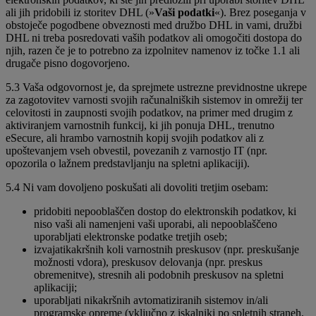
ali jih pridobili iz storitev DHL (»
Vaši podatki
«). Brez poseganja v
obstoječe pogodbene obveznosti med družbo DHL in vami, družbi
DHL ni treba posredovati vaših podatkov ali omogočiti dostopa do
njih, razen če je to potrebno za izpolnitev namenov iz točke 1.1 ali
drugače pisno dogovorjeno.
5.3 Vaša odgovornost je, da sprejmete ustrezne previdnostne ukrepe
za zagotovitev varnosti svojih računalniških sistemov in omrežij ter
celovitosti in zaupnosti svojih podatkov, na primer med drugim z
aktiviranjem varnostnih funkcij, ki jih ponuja DHL, trenutno
eSecure, ali hrambo varnostnih kopij svojih podatkov ali z
upoštevanjem vseh obvestil, povezanih z varnostjo IT (npr.
opozorila o lažnem predstavljanju na spletni aplikaciji).
5.4 Ni vam dovoljeno poskušati ali dovoliti tretjim osebam:
pridobiti nepooblaščen dostop do elektronskih podatkov, ki
niso vaši ali namenjeni vaši uporabi, ali nepooblaščeno
uporabljati elektronske podatke tretjih oseb;
izvajatikakršnih koli varnostnih preskusov (npr. preskušanje
možnosti vdora), preskusov delovanja (npr. preskus
obremenitve), stresnih ali podobnih preskusov na spletni
aplikaciji;
uporabljati nikakršnih avtomatiziranih sistemov in/ali
programske opreme (vključno z iskalniki po spletnih straneh,