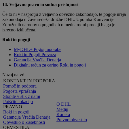
14. Veljavno pravo in sodna pristojnost
Če to ni v nasprotju z veljavno obvezno zakonodajo, te pogoje ureja
zakonodaja države sedeža družbe DHL. Uporaba Konvencije
Združenih narodov o pogodbah o mednarodni prodaji blaga je
izrecno izključena.
Roki in pogoji
MyDHL+ Pogoji uporabe
Roki in Pogoji Prevoza
Garancija Vračila Denarja
Digitalni račun za carino Roki in pogoji
Nazaj na vrh
KONTAKT IN PODPORA
Pomoč in podpora
Pogosta vprašanja
Stopite v stik z nami
Poiščite lokacijo
O DHL
PRAVNO
Mediji
Roki in pogoji
Kariera
Garancija Vračila Denarja
Pravno obvestilo
Obvestilo o Zasebnosti
OBVESTILA