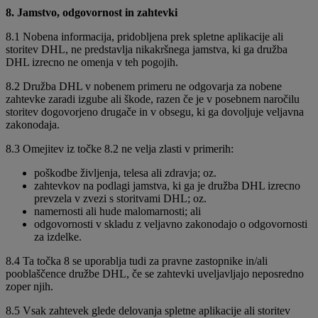
8. Jamstvo, odgovornost in zahtevki
8.1 Nobena informacija, pridobljena prek spletne aplikacije ali
storitev DHL, ne predstavlja nikakršnega jamstva, ki ga družba
DHL izrecno ne omenja v teh pogojih.
8.2 Družba DHL v nobenem primeru ne odgovarja za nobene
zahtevke zaradi izgube ali škode, razen če je v posebnem naročilu
storitev dogovorjeno drugače in v obsegu, ki ga dovoljuje veljavna
zakonodaja.
8.3 Omejitev iz točke 8.2 ne velja zlasti v primerih:
poškodbe življenja, telesa ali zdravja; oz.
zahtevkov na podlagi jamstva, ki ga je družba DHL izrecno
prevzela v zvezi s storitvami DHL; oz.
namernosti ali hude malomarnosti; ali
odgovornosti v skladu z veljavno zakonodajo o odgovornosti
za izdelke.
8.4 Ta točka 8 se uporablja tudi za pravne zastopnike in/ali
pooblaščence družbe DHL, če se zahtevki uveljavljajo neposredno
zoper njih.
8.5 Vsak zahtevek glede delovanja spletne aplikacije ali storitev