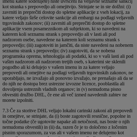
imenu katere sodelujete) niste uvrščeni na veljavne sezname sankcij
kot stranka s prepovedjo ali omejitvijo. Strinjate se in ste dolžni: (i)
zavrniti in preprečiti dostop do spletne aplikacije z vseh lokacij, za
katere veljajo širše celovite sankcije ali embargi na podlagi veljavnih
trgovinskih zakonov; (ii) zavrniti ali preprečiti dostop do spletne
aplikacije vsem posameznikom ali subjektom, ki so navedeni na
katerem koli seznamu strank s prepovedjo ali v lasti ali pod
nadzorom osebe, navedene na katerem koli seznamu strank s
prepovedjo; (iii) zagotoviti in jamčiti, da niste navedeni na nobenem
seznamu strank s prepovedjo; (iv) zagotoviti, da se nobena
programska oprema, tehnologija ali podatki, ki so v vaši lasti ali pod
vašim nadzorom ali nadzorom tretjih oseb, s katerimi ste sklenili
pogodbo ali ki delujejo v vašem imenu in za katere veljajo
prepovedi ali omejitve na podlagi veljavnih trgovinskih zakonov, ne
uporabljajo, ne izvažajo ali ponovno izvažajo, ne prenašajo ali da se
do njih ne dostopa brez ustrezne izvozne licence, pooblastila ali
dovoljenja ustreznih vladnih organov; in (v) nemudoma pisno
obvestiti družbo DHL, če ene ali več izmed navedenih zahtev ne
morete izpolniti.
7.3 Če za storitve DHL veljajo lokalni carinski zakoni ali prepovedi
in omejitve, se strinjate, da (i) boste zagotovili resnične, popolne in
točne podatke (če ugotovite napake ali netočnosti, nas boste o njih
nemudoma obvestili) in (ii) da, razen če je to določeno z ločenim
pisnim sporazumom, za vas ali v vašem imenu ne delujemo kot