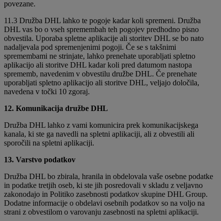
povezane.
11.3 Družba DHL lahko te pogoje kadar koli spremeni. Družba
DHL vas bo o vseh spremembah teh pogojev predhodno pisno
obvestila. Uporaba spletne aplikacije ali storitev DHL se bo nato
nadaljevala pod spremenjenimi pogoji. Če se s takšnimi
spremembami ne strinjate, lahko prenehate uporabljati spletno
aplikacijo ali storitve DHL kadar koli pred datumom nastopa
sprememb, navedenim v obvestilu družbe DHL. Če prenehate
uporabljati spletno aplikacijo ali storitve DHL, veljajo določila,
navedena v točki 10 zgoraj.
12. Komunikacija družbe DHL
Družba DHL lahko z vami komunicira prek komunikacijskega
kanala, ki ste ga navedli na spletni aplikaciji, ali z obvestili ali
sporočili na spletni aplikaciji.
13. Varstvo podatkov
Družba DHL bo zbirala, hranila in obdelovala vaše osebne podatke
in podatke tretjih oseb, ki ste jih posredovali v skladu z veljavno
zakonodajo in Politiko zasebnosti podatkov skupine DHL Group.
Dodatne informacije o obdelavi osebnih podatkov so na voljo na
strani z obvestilom o varovanju zasebnosti na spletni aplikaciji.