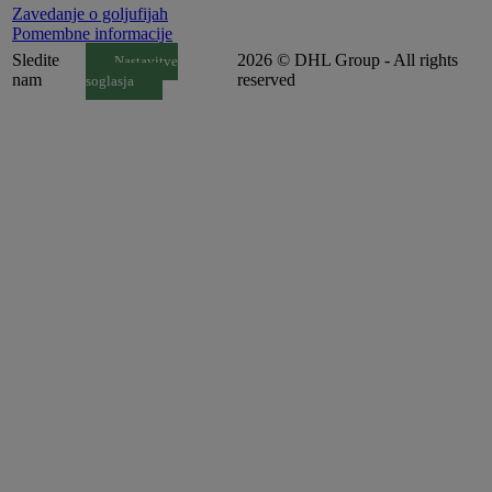
Zavedanje o goljufijah
Pomembne informacije
Sledite
2026 © DHL Group - All rights
Nastavitve
nam
reserved
soglasja