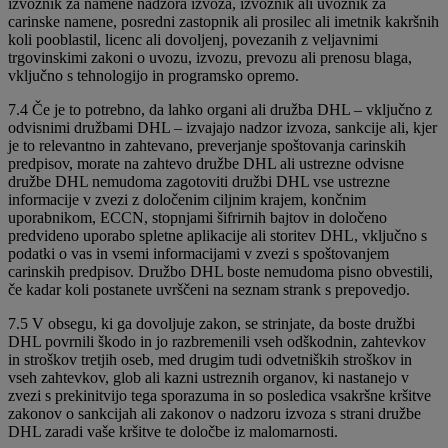
izvoznik za namene nadzora izvoza, izvoznik ali uvoznik za
carinske namene, posredni zastopnik ali prosilec ali imetnik kakršnih
koli pooblastil, licenc ali dovoljenj, povezanih z veljavnimi
trgovinskimi zakoni o uvozu, izvozu, prevozu ali prenosu blaga,
vključno s tehnologijo in programsko opremo.
7.4 Če je to potrebno, da lahko organi ali družba DHL – vključno z
odvisnimi družbami DHL – izvajajo nadzor izvoza, sankcije ali, kjer
je to relevantno in zahtevano, preverjanje spoštovanja carinskih
predpisov, morate na zahtevo družbe DHL ali ustrezne odvisne
družbe DHL nemudoma zagotoviti družbi DHL vse ustrezne
informacije v zvezi z določenim ciljnim krajem, končnim
uporabnikom, ECCN, stopnjami šifrirnih bajtov in določeno
predvideno uporabo spletne aplikacije ali storitev DHL, vključno s
podatki o vas in vsemi informacijami v zvezi s spoštovanjem
carinskih predpisov. Družbo DHL boste nemudoma pisno obvestili,
če kadar koli postanete uvrščeni na seznam strank s prepovedjo.
7.5 V obsegu, ki ga dovoljuje zakon, se strinjate, da boste družbi
DHL povrnili škodo in jo razbremenili vseh odškodnin, zahtevkov
in stroškov tretjih oseb, med drugim tudi odvetniških stroškov in
vseh zahtevkov, glob ali kazni ustreznih organov, ki nastanejo v
zvezi s prekinitvijo tega sporazuma in so posledica vsakršne kršitve
zakonov o sankcijah ali zakonov o nadzoru izvoza s strani družbe
DHL zaradi vaše kršitve te določbe iz malomarnosti.