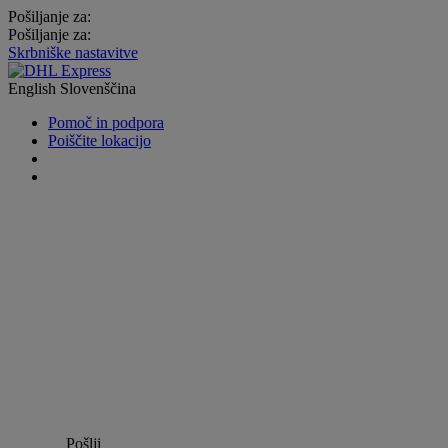
Pošiljanje za:
Pošiljanje za:
Skrbniške nastavitve
English
Slovenščina
Pomoč in podpora
Poiščite lokacijo
Pošlji