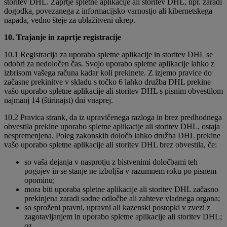
storitev DHL. Zaprtje spletne aplikacije ali storitev DHL, npr. zaradi
dogodka, povezanega z informacijsko varnostjo ali kibernetskega
napada, vedno šteje za ublažitveni ukrep.
10. Trajanje in zaprtje registracije
10.1 Registracija za uporabo spletne aplikacije in storitev DHL se
odobri za nedoločen čas. Svojo uporabo spletne aplikacije lahko z
izbrisom vašega računa kadar koli prekinete. Z izjemo pravice do
začasne prekinitve v skladu s točko 6 lahko družba DHL prekine
vašo uporabo spletne aplikacije ali storitev DHL s pisnim obvestilom
najmanj 14 (štirinajst) dni vnaprej.
10.2 Pravica strank, da iz upravičenega razloga in brez predhodnega
obvestila prekine uporabo spletne aplikacije ali storitev DHL, ostaja
nespremenjena. Poleg zakonskih določb lahko družba DHL prekine
vašo uporabo spletne aplikacije ali storitev DHL brez obvestila, če:
so vaša dejanja v nasprotju z bistvenimi določbami teh
pogojev in se stanje ne izboljša v razumnem roku po pisnem
opominu;
mora biti uporaba spletne aplikacije ali storitev DHL začasno
prekinjena zaradi sodne odločbe ali zahteve vladnega organa;
so sproženi pravni, upravni ali kazenski postopki v zvezi z
zagotavljanjem in uporabo spletne aplikacije ali storitev DHL;
oz.