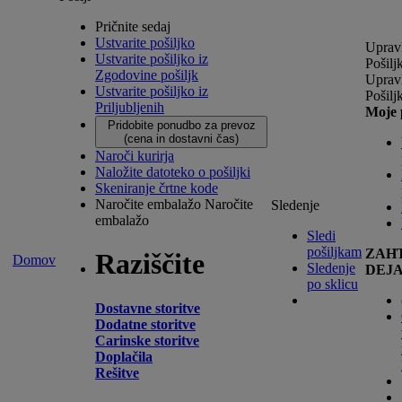
Pričnite sedaj
Ustvarite pošiljko
Upravl
Ustvarite pošiljko iz
Pošilj
Zgodovine pošiljk
Upravl
Ustvarite pošiljko iz
Pošilj
Priljubljenih
Moje 
Pridobite ponudbo za prevoz
(cena in dostavni čas)
Naroči kurirja
Naložite datoteko o pošiljki
Skeniranje črtne kode
Naročite embalažo
Naročite
Sledenje
embalažo
Sledi
pošiljkam
ZAH
Raziščite
Domov
Sledenje
DEJ
po sklicu
Dostavne storitve
Dodatne storitve
Carinske storitve
Doplačila
Rešitve