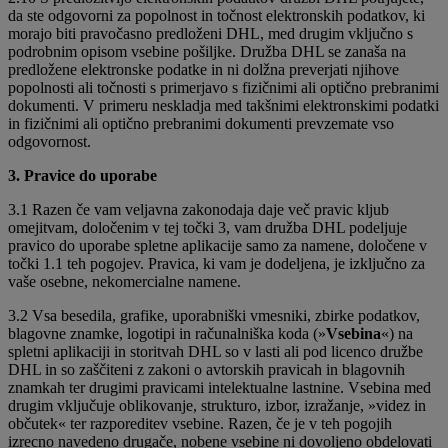
da ste odgovorni za popolnost in točnost elektronskih podatkov, ki
morajo biti pravočasno predloženi DHL, med drugim vključno s
podrobnim opisom vsebine pošiljke. Družba DHL se zanaša na
predložene elektronske podatke in ni dolžna preverjati njihove
popolnosti ali točnosti s primerjavo s fizičnimi ali optično prebranimi
dokumenti. V primeru neskladja med takšnimi elektronskimi podatki
in fizičnimi ali optično prebranimi dokumenti prevzemate vso
odgovornost.
3. Pravice do uporabe
3.1 Razen če vam veljavna zakonodaja daje več pravic kljub
omejitvam, določenim v tej točki 3, vam družba DHL podeljuje
pravico do uporabe spletne aplikacije samo za namene, določene v
točki 1.1 teh pogojev. Pravica, ki vam je dodeljena, je izključno za
vaše osebne, nekomercialne namene.
3.2 Vsa besedila, grafike, uporabniški vmesniki, zbirke podatkov,
blagovne znamke, logotipi in računalniška koda (»
Vsebina
«) na
spletni aplikaciji in storitvah DHL so v lasti ali pod licenco družbe
DHL in so zaščiteni z zakoni o avtorskih pravicah in blagovnih
znamkah ter drugimi pravicami intelektualne lastnine. Vsebina med
drugim vključuje oblikovanje, strukturo, izbor, izražanje, »videz in
občutek« ter razporeditev vsebine. Razen, če je v teh pogojih
izrecno navedeno drugače, nobene vsebine ni dovoljeno obdelovati