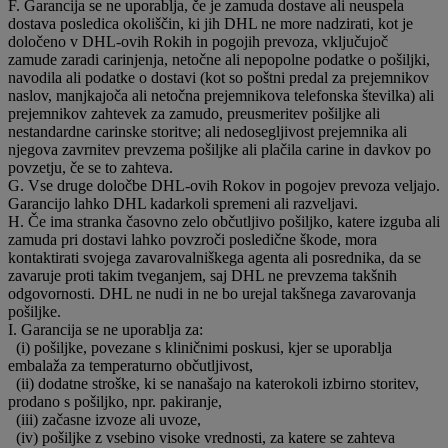
F. Garancija se ne uporablja, če je zamuda dostave ali neuspela
dostava posledica okoliščin, ki jih DHL ne more nadzirati, kot je
določeno v DHL-ovih Rokih in pogojih prevoza, vključujoč
zamude zaradi carinjenja, netočne ali nepopolne podatke o pošiljki,
navodila ali podatke o dostavi (kot so poštni predal za prejemnikov
naslov, manjkajoča ali netočna prejemnikova telefonska številka) ali
prejemnikov zahtevek za zamudo, preusmeritev pošiljke ali
nestandardne carinske storitve; ali nedosegljivost prejemnika ali
njegova zavrnitev prevzema pošiljke ali plačila carine in davkov po
povzetju, če se to zahteva.
G. Vse druge določbe DHL-ovih Rokov in pogojev prevoza veljajo.
Garancijo lahko DHL kadarkoli spremeni ali razveljavi.
H. Če ima stranka časovno zelo občutljivo pošiljko, katere izguba ali
zamuda pri dostavi lahko povzroči posledične škode, mora
kontaktirati svojega zavarovalniškega agenta ali posrednika, da se
zavaruje proti takim tveganjem, saj DHL ne prevzema takšnih
odgovornosti. DHL ne nudi in ne bo urejal takšnega zavarovanja
pošiljke.
I. Garancija se ne uporablja za:
(i) pošiljke, povezane s kliničnimi poskusi, kjer se uporablja
embalaža za temperaturno občutljivost,
(ii) dodatne stroške, ki se nanašajo na katerokoli izbirno storitev,
prodano s pošiljko, npr. pakiranje,
(iii) začasne izvoze ali uvoze,
(iv) pošiljke z vsebino visoke vrednosti, za katere se zahteva