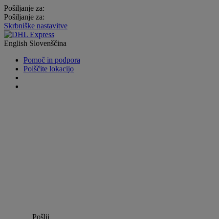
Pošiljanje za:
Pošiljanje za:
Skrbniške nastavitve
English
Slovenščina
Pomoč in podpora
Poiščite lokacijo
Pošlji