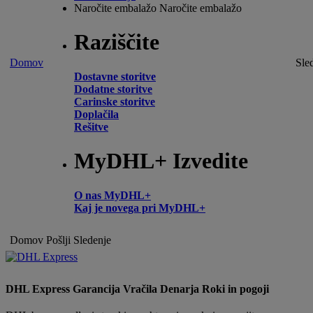
Naročite embalažo
Naročite embalažo
Raziščite
Domov
Sle
Dostavne storitve
Dodatne storitve
Carinske storitve
Doplačila
Rešitve
MyDHL+ Izvedite
O nas MyDHL+
Kaj je novega pri MyDHL+
Domov
Pošlji
Sledenje
DHL Express Garancija Vračila Denarja Roki in pogoji