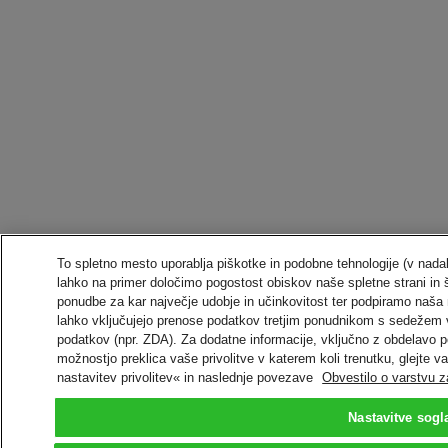
To spletno mesto uporablja piškotke in podobne tehnologije (v nadal
lahko na primer določimo pogostost obiskov naše spletne strani in 
ponudbe za kar največje udobje in učinkovitost ter podpiramo naša 
lahko vključujejo prenose podatkov tretjim ponudnikom s sedežem 
podatkov (npr. ZDA). Za dodatne informacije, vključno z obdelavo po
možnostjo preklica vaše privolitve v katerem koli trenutku, glejte v
nastavitev privolitev« in naslednje povezave
Obvestilo o varstvu 
Nastavitve sogl