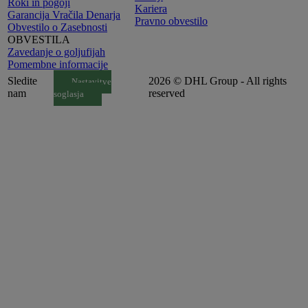
Roki in pogoji
Kariera
Garancija Vračila Denarja
Pravno obvestilo
Obvestilo o Zasebnosti
OBVESTILA
Zavedanje o goljufijah
Pomembne informacije
Sledite
2026 © DHL Group - All rights
Nastavitve
nam
reserved
soglasja