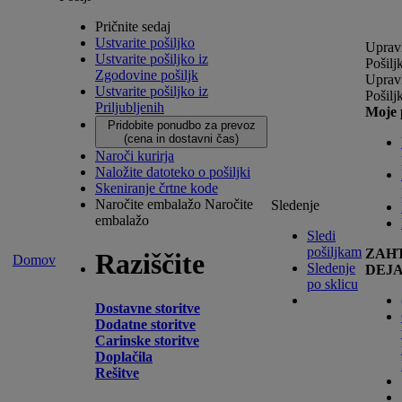
Pričnite sedaj
Ustvarite pošiljko
Upravl
Ustvarite pošiljko iz
Pošilj
Zgodovine pošiljk
Upravl
Ustvarite pošiljko iz
Pošilj
Priljubljenih
Moje 
Pridobite ponudbo za prevoz
(cena in dostavni čas)
Naroči kurirja
Naložite datoteko o pošiljki
Skeniranje črtne kode
Naročite embalažo
Naročite
Sledenje
embalažo
Sledi
pošiljkam
ZAH
Raziščite
Domov
Sledenje
DEJ
po sklicu
Dostavne storitve
Dodatne storitve
Carinske storitve
Doplačila
Rešitve