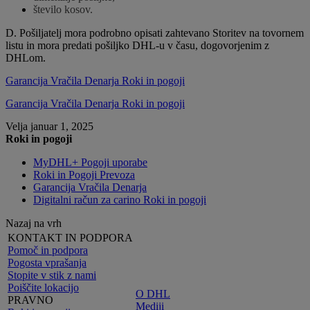
število kosov.
D. Pošiljatelj mora podrobno opisati zahtevano Storitev na tovornem
listu in mora predati pošiljko DHL-u v času, dogovorjenim z
DHLom.
Garancija Vračila Denarja Roki in pogoji
Garancija Vračila Denarja Roki in pogoji
Velja januar 1, 2025
Roki in pogoji
MyDHL+ Pogoji uporabe
Roki in Pogoji Prevoza
Garancija Vračila Denarja
Digitalni račun za carino Roki in pogoji
Nazaj na vrh
KONTAKT IN PODPORA
Pomoč in podpora
Pogosta vprašanja
Stopite v stik z nami
Poiščite lokacijo
O DHL
PRAVNO
Mediji