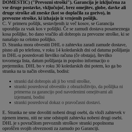
DOMESTIC) ("Prevozni stroški"). Garancija je izključena za
vse druge postavke, vključujoč, brez omejitev, globe, davke ali
druge stroške ali zneske (kot so doplačila za gorivo), in
prevozne stroške, ki izhajajo iz vrnjenih pošiljk.
C. V primeru pošiljk, sestavljenih iz več kosov, se Garancija
uporablja za vsak kos v pošiljki. Če se zamudi dostava posameznega
kosa pošiljke, bo dano vračilo ali dobropis za prevozne stroške, ki se
nanašajo na celotno pošiljko.
D. Stranka mora obvestiti DHL o zahtevku zaradi zamude dostave,
pisno ali po telefonu, v roku 14 koledarskih dni od datuma pošiljanja
in DHL-u posredovati številko računa (če obstaja), številko
tovornega lista, datum pošiljanja in popolno informacijo o
prejemniku. DHL bo v roku 30 koledarskih dni potem, ko ga bo
stranka na ta način obvestila, bodisi:
stranki dal dobropis ali ji bo vrnil stroške,
stranki posredoval obvestilo z obrazložitvijo, da pošiljka ni
primerna za garancijo pod navedenimi omejitvami ali
izjemami, bodisi
stranki posredoval dokaz o pravočasni dostavi.
E. Stranka ne sme dovoliti nobeni drugi osebi, da vloži zahtevek v
njenem imenu, niti ne sme odstopiti zahtevka nobeni drugi osebi.
DHL je s povračilom prevoznih stroškov stranki popolnoma
oproščen svojih obveznosti za zamudo po Garanciji.