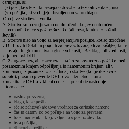
carinjenje, ali
(v) pošiljke s kosi, ki presegajo dovoljeno težo ali velikost; in/ali
(vi) pošiljke, ki vsebujejo dovoljeno nevarno blago.
Omejitve storitev/navodila
A. Storitve so na voljo samo od določenih krajev do določenih
namembnih krajev s poštno številko (ali mest, ki nimajo poštnih
številk).
B. Storitve niso na voljo za nesprejemljive pošiljke, kot so določene
v DHL-ovih Rokih in pogojih za prevoz tovora, ali za pošiljke, ki ne
ustrezajo drugim omejitvam glede velikosti, teže, blaga ali vrednosti,
ki jo ugotovi DHL.
C. Za ugotovitev, ali je storitev na voljo za posamezno pošiljko med
posameznim krajem odpošiljanja in namembnim krajem, ali v
kombinaciji s posamezno značilnostjo storitve (kot je dostava v
soboto), prosimo preverite DHL-ovo internetno stran ali
kontaktirajte DHL-ov klicni center in priskrbite naslednje
informacije:
naslov prevzema,
blago, ki se pošilja,
(če se zahteva) njegova vrednost za carinske namene,
čas in datum, ko bo pošiljka na voljo za prevzem,
točen namembni kraj, vključno s poštno številko,
teža pošiljke,
dimenzije pošiljke,