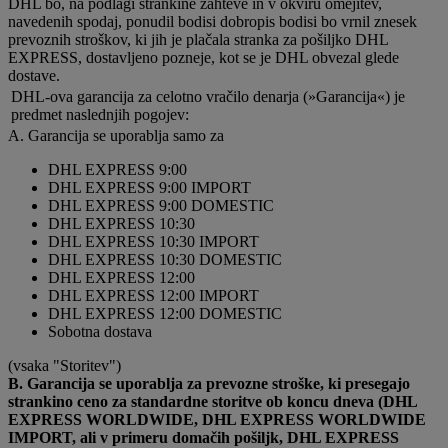
DHL bo, na podlagi strankine zahteve in v okviru omejitev,
navedenih spodaj, ponudil bodisi dobropis bodisi bo vrnil znesek
prevoznih stroškov, ki jih je plačala stranka za pošiljko DHL
EXPRESS, dostavljeno pozneje, kot se je DHL obvezal glede
dostave.
DHL-ova garancija za celotno vračilo denarja (»Garancija«) je
predmet naslednjih pogojev:
A. Garancija se uporablja samo za
DHL EXPRESS 9:00
DHL EXPRESS 9:00 IMPORT
DHL EXPRESS 9:00 DOMESTIC
DHL EXPRESS 10:30
DHL EXPRESS 10:30 IMPORT
DHL EXPRESS 10:30 DOMESTIC
DHL EXPRESS 12:00
DHL EXPRESS 12:00 IMPORT
DHL EXPRESS 12:00 DOMESTIC
Sobotna dostava
(vsaka "Storitev")
B. Garancija se uporablja za prevozne stroške, ki presegajo
strankino ceno za standardne storitve ob koncu dneva (DHL
EXPRESS WORLDWIDE, DHL EXPRESS WORLDWIDE
IMPORT, ali v primeru domačih pošiljk, DHL EXPRESS