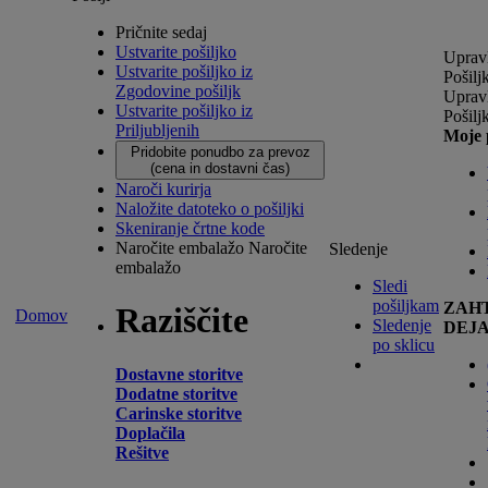
Pričnite sedaj
Ustvarite pošiljko
Upravl
Ustvarite pošiljko iz
Pošilj
Zgodovine pošiljk
Upravl
Ustvarite pošiljko iz
Pošilj
Priljubljenih
Moje 
Pridobite ponudbo za prevoz
(cena in dostavni čas)
Naroči kurirja
Naložite datoteko o pošiljki
Skeniranje črtne kode
Naročite embalažo
Naročite
Sledenje
embalažo
Sledi
pošiljkam
ZAH
Raziščite
Domov
Sledenje
DEJ
po sklicu
Dostavne storitve
Dodatne storitve
Carinske storitve
Doplačila
Rešitve