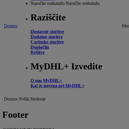
Naročite embalažo
Naročite embalažo
Raziščite
Domov
Sle
Dostavne storitve
Dodatne storitve
Carinske storitve
Doplačila
Rešitve
MyDHL+ Izvedite
O nas MyDHL+
Kaj je novega pri MyDHL+
Domov
Pošlji
Sledenje
Footer