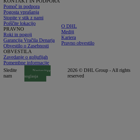
KONTAKT IN PODPORA
Pomoč in podpora
Pogosta vprašanja
Stopite v stik z nami
Poiščite lokacijo
O DHL
PRAVNO
Mediji
Roki in pogoji
Kariera
Garancija Vračila Denarja
Pravno obvestilo
Obvestilo o Zasebnosti
OBVESTILA
Zavedanje o goljufijah
Pomembne informacije
Sledite
2026 © DHL Group - All rights
Nastavitve
nam
reserved
soglasja