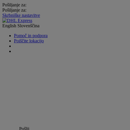
Pošiljanje za:
Pošiljanje za:
Skrbniške nastavitve
English
Slovenščina
Pomoč in podpora
Poiščite lokacijo
Pošlji