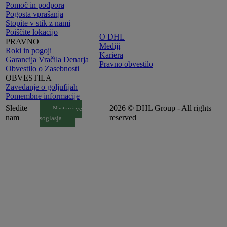
Pomoč in podpora
Pogosta vprašanja
Stopite v stik z nami
Poiščite lokacijo
O DHL
PRAVNO
Mediji
Roki in pogoji
Kariera
Garancija Vračila Denarja
Pravno obvestilo
Obvestilo o Zasebnosti
OBVESTILA
Zavedanje o goljufijah
Pomembne informacije
Sledite
2026 © DHL Group - All rights
Nastavitve
nam
reserved
soglasja