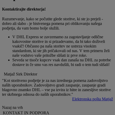
Kontaktirajte direktorja!
Razumevanje, kako se počutite glede storitve, ki ste jo prejeli -
dobro ali slabo - je bistvenega pomena pri oblikovanju našega
podjetja, da vam bomo bolje služili.
V DHL Express se zavzemamo za zagotavljanje odlične
kakovostne storitve in si prizadevamo, da bi tako doživeli
vsakič! Občasno pa naša storitev ne ustreza visokim
standardom, ki ste jih pričakovali od nas. V tem primeru želi
naše vodstvo vaše pritožbe slišati iz prve roke.
Seveda se tisoče kupcev vsak dan zanaša na DHL za potrebe
dostave in če smo vas res navdušili, bi radi o tem tudi slišali!
Matjaž Sirk Direktor
"Kot storitveno podjetje je za nas izrednega pomena zadovoljstvo
naših uporabnikov. Zadovoljstvo gradi zaupanje, zaupanje gradi
blagovno znamko DHL – vse pa izvira iz hitre in zanesljive storitve
ter skrbnega odnosa do naših uporabnikov."
Elektronska pošta Matjaž
Nazaj na vrh
KONTAKT IN PODPORA