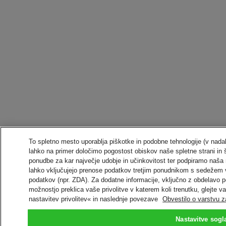
To spletno mesto uporablja piškotke in podobne tehnologije (v nadal
lahko na primer določimo pogostost obiskov naše spletne strani in 
ponudbe za kar največje udobje in učinkovitost ter podpiramo naša 
lahko vključujejo prenose podatkov tretjim ponudnikom s sedežem 
podatkov (npr. ZDA). Za dodatne informacije, vključno z obdelavo po
možnostjo preklica vaše privolitve v katerem koli trenutku, glejte v
nastavitev privolitev« in naslednje povezave
Obvestilo o varstvu 
Nastavitve sogl