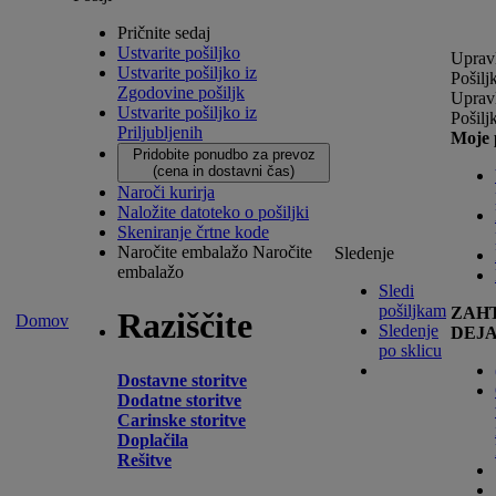
Pričnite sedaj
Ustvarite pošiljko
Upravl
Ustvarite pošiljko iz
Pošilj
Zgodovine pošiljk
Upravl
Ustvarite pošiljko iz
Pošilj
Priljubljenih
Moje 
Pridobite ponudbo za prevoz
(cena in dostavni čas)
Naroči kurirja
Naložite datoteko o pošiljki
Skeniranje črtne kode
Naročite embalažo
Naročite
Sledenje
embalažo
Sledi
pošiljkam
ZAH
Raziščite
Domov
Sledenje
DEJ
po sklicu
Dostavne storitve
Dodatne storitve
Carinske storitve
Doplačila
Rešitve