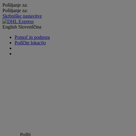
Pošiljanje za:
Pošiljanje za:
Skrbniške nastavitve
English
Slovenščina
Pomoč in podpora
Poiščite lokacijo
Pošlji