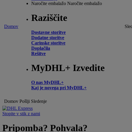
Naročite embalažo
Naročite embalažo
Raziščite
Domov
Sle
Dostavne storitve
Dodatne storitve
Carinske storitve
Doplačila
Rešitve
MyDHL+ Izvedite
O nas MyDHL+
Kaj je novega pri MyDHL+
Domov
Pošlji
Sledenje
Stopite v stik z nami
Pripomba? Pohvala?