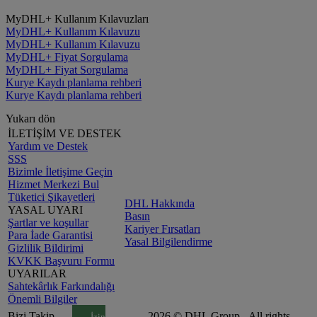
MyDHL+ Kullanım Kılavuzları
MyDHL+ Kullanım Kılavuzu
MyDHL+ Kullanım Kılavuzu
MyDHL+ Fiyat Sorgulama
MyDHL+ Fiyat Sorgulama
Kurye Kaydı planlama rehberi
Kurye Kaydı planlama rehberi
Yukarı dön
İLETİŞİM VE DESTEK
Yardım ve Destek
SSS
Bizimle İletişime Geçin
Hizmet Merkezi Bul
Tüketici Şikayetleri
DHL Hakkında
YASAL UYARI
Basın
Şartlar ve koşullar
Kariyer Fırsatları
Para İade Garantisi
Yasal Bilgilendirme
Gizlilik Bildirimi
KVKK Başvuru Formu
UYARILAR
Sahtekârlık Farkındalığı
Önemli Bilgiler
Bizi Takip
2026 © DHL Group - All rights
İzin