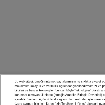
Bu web sitesi, örneğin internet sayfalarımızın ne sıklıkla ziyaret edi
maksimum kolaylık ve verimlilik açısından yapılandırmamızı ve 
bilgileri ve benzer teknolojiler (bundan böyle “teknolojiler” olarak anı
koruması olmayan ülkelerde (örneğin Amerika Birleşik Devletleri) bu
içerebilir. Verilerin üçüncü taraf sağlayıcılar tarafından işlenmesi 
üzere ayrıntılı bilgi için lütfen “İzin Tercihlerini Yönet” altındaki a