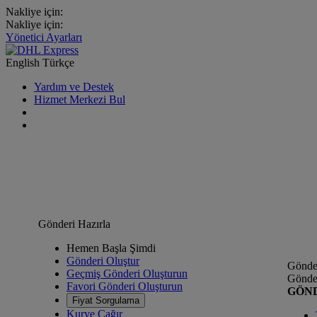
Nakliye için:
Nakliye için:
Yönetici Ayarları
English
Türkçe
Yardım ve Destek
Hizmet Merkezi Bul
Gönderi Hazırla
Hemen Başla Şimdi
Gönderi Oluştur
Gönder
Geçmiş Gönderi Oluşturun
Gönder
Favori Gönderi Oluşturun
GÖN
Fiyat Sorgulama
Kurye Çağır