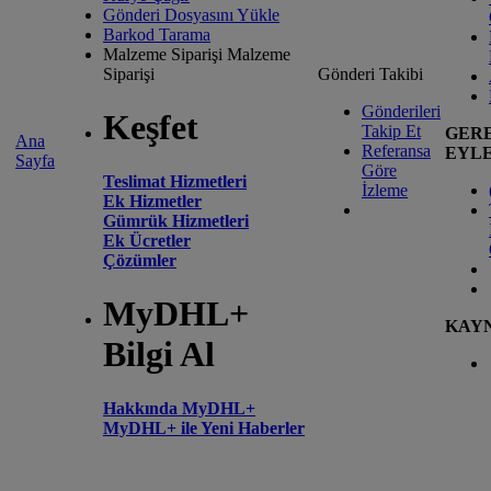
Gönderi Dosyasını Yükle
Barkod Tarama
Malzeme Siparişi
Malzeme
Siparişi
Gönderi Takibi
Gönderileri
Keşfet
Takip Et
GER
Ana
Referansa
EYL
Sayfa
Göre
Teslimat Hizmetleri
İzleme
Ek Hizmetler
Gümrük Hizmetleri
Ek Ücretler
Çözümler
MyDHL+
KAY
Bilgi Al
Hakkında MyDHL+
MyDHL+ ile Yeni Haberler