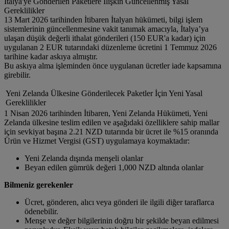
İtalya'ye Gönderilen Paketlere İlişkin Güncellenmiş Yasal
Gereklilikler
13 Mart 2026 tarihinden İtibaren İtalyan hükümeti, bilgi işlem
sistemlerinin güncellenmesine vakit tanımak amacıyla, İtalya’ya
ulaşan düşük değerli ithalat gönderileri (150 EUR'a kadar) için
uygulanan 2 EUR tutarındaki düzenleme ücretini 1 Temmuz 2026
tarihine kadar askıya almıştır.
Bu askıya alma işleminden önce uygulanan ücretler iade kapsamına
girebilir.
Yeni Zelanda Ülkesine Gönderilecek Paketler İçin Yeni Yasal
Gereklilikler
1 Nisan 2026 tarihinden İtibaren, Yeni Zelanda Hükümeti, Yeni
Zelanda ülkesine teslim edilen ve aşağıdaki özelliklere sahip mallar
için sevkiyat başına 2.21 NZD tutarında bir ücret ile %15 oranında
Ürün ve Hizmet Vergisi (GST) uygulamaya koymaktadır:
Yeni Zelanda dışında menşeli olanlar
Beyan edilen gümrük değeri 1,000 NZD altında olanlar
Bilmeniz gerekenler
Ücret, gönderen, alıcı veya gönderi ile ilgili diğer taraflarca
ödenebilir.
Menşe ve değer bilgilerinin doğru bir şekilde beyan edilmesi