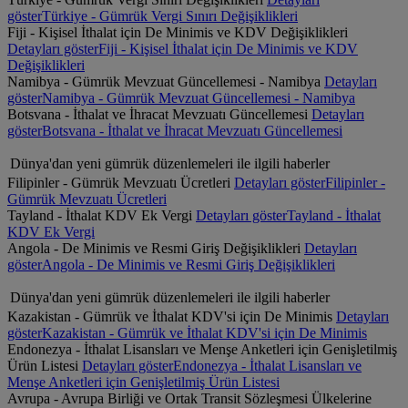
göster
Türkiye - Gümrük Vergi Sınırı Değişiklikleri
Fiji - Kişisel İthalat için De Minimis ve KDV Değişiklikleri
Detayları göster
Fiji - Kişisel İthalat için De Minimis ve KDV
Değişiklikleri
Namibya - Gümrük Mevzuat Güncellemesi - Namibya
Detayları
göster
Namibya - Gümrük Mevzuat Güncellemesi - Namibya
Botsvana - İthalat ve İhracat Mevzuatı Güncellemesi
Detayları
göster
Botsvana - İthalat ve İhracat Mevzuatı Güncellemesi
Dünya'dan yeni gümrük düzenlemeleri ile ilgili haberler
Filipinler - Gümrük Mevzuatı Ücretleri
Detayları göster
Filipinler -
Gümrük Mevzuatı Ücretleri
Tayland - İthalat KDV Ek Vergi
Detayları göster
Tayland - İthalat
KDV Ek Vergi
Angola - De Minimis ve Resmi Giriş Değişiklikleri
Detayları
göster
Angola - De Minimis ve Resmi Giriş Değişiklikleri
Dünya'dan yeni gümrük düzenlemeleri ile ilgili haberler
Kazakistan - Gümrük ve İthalat KDV'si için De Minimis
Detayları
göster
Kazakistan - Gümrük ve İthalat KDV'si için De Minimis
Endonezya - İthalat Lisansları ve Menşe Anketleri için Genişletilmiş
Ürün Listesi
Detayları göster
Endonezya - İthalat Lisansları ve
Menşe Anketleri için Genişletilmiş Ürün Listesi
Avrupa - Avrupa Birliği ve Ortak Transit Sözleşmesi Ülkelerine