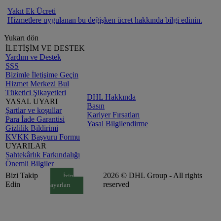
Yakıt Ek Ücreti
Hizmetlere uygulanan bu değişken ücret hakkında bilgi edinin.
Yukarı dön
İLETİŞİM VE DESTEK
Yardım ve Destek
SSS
Bizimle İletişime Geçin
Hizmet Merkezi Bul
Tüketici Şikayetleri
DHL Hakkında
YASAL UYARI
Basın
Şartlar ve koşullar
Kariyer Fırsatları
Para İade Garantisi
Yasal Bilgilendirme
Gizlilik Bildirimi
KVKK Başvuru Formu
UYARILAR
Sahtekârlık Farkındalığı
Önemli Bilgiler
Bizi Takip
2026 © DHL Group - All rights
İzin
Edin
reserved
ayarları