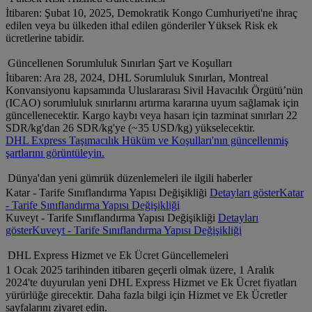
İtibaren: Şubat 10, 2025, Demokratik Kongo Cumhuriyeti'ne ihraç
edilen veya bu ülkeden ithal edilen gönderiler Yüksek Risk ek
ücretlerine tabidir.
Güncellenen Sorumluluk Sınırları Şart ve Koşulları
İtibaren: Ara 28, 2024, DHL Sorumluluk Sınırları, Montreal
Konvansiyonu kapsamında Uluslararası Sivil Havacılık Örgütü’nün
(ICAO) sorumluluk sınırlarını artırma kararına uyum sağlamak için
güncellenecektir. Kargo kaybı veya hasarı için tazminat sınırları 22
SDR/kg'dan 26 SDR/kg'ye (~35 USD/kg) yükselecektir.
DHL Express Taşımacılık Hüküm ve Koşulları'nın güncellenmiş
şartlarını görüntüleyin.
Dünya'dan yeni gümrük düzenlemeleri ile ilgili haberler
Katar - Tarife Sınıflandırma Yapısı Değişikliği
Detayları göster
Katar
- Tarife Sınıflandırma Yapısı Değişikliği
Kuveyt - Tarife Sınıflandırma Yapısı Değişikliği
Detayları
göster
Kuveyt - Tarife Sınıflandırma Yapısı Değişikliği
DHL Express Hizmet ve Ek Ücret Güncellemeleri
1 Ocak 2025 tarihinden itibaren geçerli olmak üzere, 1 Aralık
2024'te duyurulan yeni DHL Express Hizmet ve Ek Ücret fiyatları
yürürlüğe girecektir. Daha fazla bilgi için Hizmet ve Ek Ücretler
sayfalarını ziyaret edin.