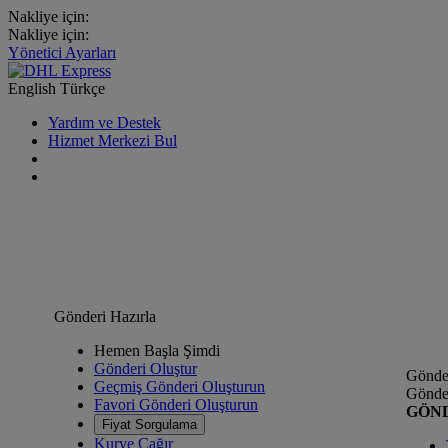
Nakliye için:
Nakliye için:
Yönetici Ayarları
English
Türkçe
Yardım ve Destek
Hizmet Merkezi Bul
Gönderi Hazırla
Hemen Başla Şimdi
Gönderi Oluştur
Gönder
Geçmiş Gönderi Oluşturun
Gönder
Favori Gönderi Oluşturun
GÖN
Fiyat Sorgulama
Kurye Çağır