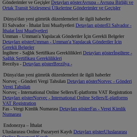
Gönderimler ve Geçişler
Detayları göster
Avrupa - Avrupa Birliği ve
Ortak Transit Sözleşmesi Ülkelerine Gönderimler ve Geçişler
Dünya'dan yeni gümrük düzenlemeleri ile ilgili haberler
El Salvador - İthalat İzni Muafiyetleri
Detayları göster
El Salvador -
İthalat İzni Muafiyetleri
Umman - Umman'a Yapılacak Gönderiler İçin Gerekli Belgeler
Detayları göster
Umman - Umman'a Yapılacak Gönderiler İçin
Gerekli Belgeler
İngiltere - Sağlık Sertifikası Gereklilikleri
Detayları göster
İngiltere -
Sağlık Sertifikası Gereklilikleri
Brezilya -
Detayları göster
Brezilya -
Dünya'dan yeni gümrük düzenlemeleri ile ilgili haberler
Norveç - Gönderi Vergi Tahsilatı
Detayları göster
Norveç - Gönderi
Vergi Tahsilatı
Norveç - International Online Sellers/E-platforms VAT Registration
Detayları göster
Norveç - International Online Sellers/E-platforms
VAT Registration
Fas - Vergi Kimlik Numarası
Detayları göster
Fas - Vergi Kimlik
Numarası
Endonezya – İthalat
Uluslararası Online Pazaryeri Kaydı
Detayları göster
Uluslararası