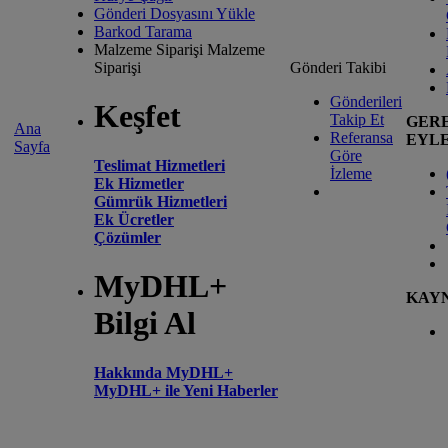
Gönderi Dosyasını Yükle
Barkod Tarama
Malzeme Siparişi
Malzeme
Siparişi
Gönderi Takibi
Gönderileri
Keşfet
Takip Et
GER
Ana
Referansa
EYL
Sayfa
Göre
Teslimat Hizmetleri
İzleme
Ek Hizmetler
Gümrük Hizmetleri
Ek Ücretler
Çözümler
MyDHL+
KAY
Bilgi Al
Hakkında MyDHL+
MyDHL+ ile Yeni Haberler