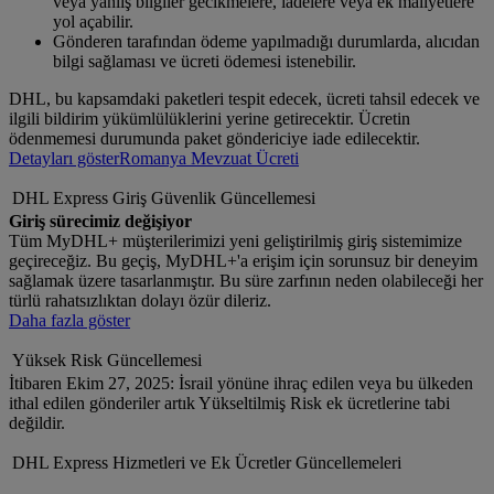
veya yanlış bilgiler gecikmelere, iadelere veya ek maliyetlere
yol açabilir.
Gönderen tarafından ödeme yapılmadığı durumlarda, alıcıdan
bilgi sağlaması ve ücreti ödemesi istenebilir.
DHL, bu kapsamdaki paketleri tespit edecek, ücreti tahsil edecek ve
ilgili bildirim yükümlülüklerini yerine getirecektir. Ücretin
ödenmemesi durumunda paket göndericiye iade edilecektir.
Detayları göster
Romanya Mevzuat Ücreti
DHL Express Giriş Güvenlik Güncellemesi
Giriş sürecimiz değişiyor
Tüm MyDHL+ müşterilerimizi yeni geliştirilmiş giriş sistemimize
geçireceğiz. Bu geçiş, MyDHL+'a erişim için sorunsuz bir deneyim
sağlamak üzere tasarlanmıştır. Bu süre zarfının neden olabileceği her
türlü rahatsızlıktan dolayı özür dileriz.
Daha fazla göster
Yüksek Risk Güncellemesi
İtibaren Ekim 27, 2025: İsrail yönüne ihraç edilen veya bu ülkeden
ithal edilen gönderiler artık Yükseltilmiş Risk ek ücretlerine tabi
değildir.
DHL Express Hizmetleri ve Ek Ücretler Güncellemeleri