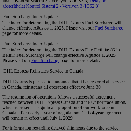
İthalat Kontrol Sistemi 2 - Versiyon 3 (ICS2.3)
Detayları
göster
İthalat Kontrol Sistemi 2 - Versiyon 3 (ICS2.3)
Fuel Surcharge Index Update
The index for determining the DHL Express Fuel Surcharge will
change effective Ağustos 1, 2025. Please visit our
Fuel Surcharge
page for more details.
Fuel Surcharge Index Update
The index for determining the DHL Express Day Definite (Gün
Belirli) Fuel Surcharge will change effective Ağustos 1, 2025.
Please visit our
Fuel Surcharge
page for more details.
DHL Express Reinstates Service in Canada
DHL Express is pleased to announce that it has restored all services
in Canada, reinstating all operations effective June 30.
The resumption of operations follows a successful agreement
reached between DHL Express Canada and the Unifor trade union,
which represents a significant proportion of our workforce in
Canada, after nearly a year of negotiations. This 4-year agreement
will remain in effect until July 1, 2029.
For information regarding delayed shipments due to the service