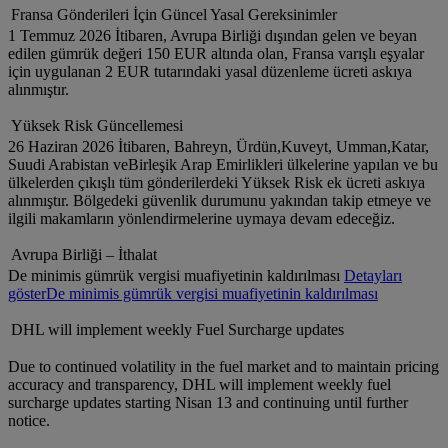
Fransa Gönderileri İçin Güncel Yasal Gereksinimler
1 Temmuz 2026 İtibaren, Avrupa Birliği dışından gelen ve beyan
edilen gümrük değeri 150 EUR altında olan, Fransa varışlı eşyalar
için uygulanan 2 EUR tutarındaki yasal düzenleme ücreti askıya
alınmıştır.
Yüksek Risk Güncellemesi
26 Haziran 2026 İtibaren, Bahreyn, Ürdün,Kuveyt, Umman,Katar,
Suudi Arabistan veBirleşik Arap Emirlikleri ülkelerine yapılan ve bu
ülkelerden çıkışlı tüm gönderilerdeki Yüksek Risk ek ücreti askıya
alınmıştır. Bölgedeki güvenlik durumunu yakından takip etmeye ve
ilgili makamların yönlendirmelerine uymaya devam edeceğiz.
Avrupa Birliği – İthalat
De minimis gümrük vergisi muafiyetinin kaldırılması
Detayları
göster
De minimis gümrük vergisi muafiyetinin kaldırılması
DHL will implement weekly Fuel Surcharge updates
Due to continued volatility in the fuel market and to maintain pricing
accuracy and transparency, DHL will implement weekly fuel
surcharge updates starting Nisan 13 and continuing until further
notice.