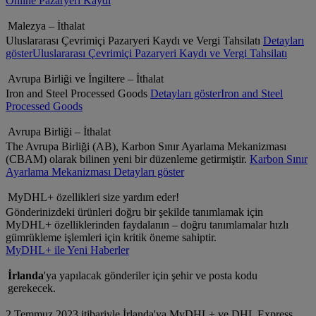
Online Pazaryeri Kaydı
Malezya – İthalat
Uluslararası Çevrimiçi Pazaryeri Kaydı ve Vergi Tahsilatı
Detayları
göster
Uluslararası Çevrimiçi Pazaryeri Kaydı ve Vergi Tahsilatı
Avrupa Birliği ve İngiltere – İthalat
Iron and Steel Processed Goods
Detayları göster
Iron and Steel
Processed Goods
Avrupa Birliği – İthalat
The Avrupa Birliği (AB), Karbon Sınır Ayarlama Mekanizması
(CBAM) olarak bilinen yeni bir düzenleme getirmiştir.
Karbon Sınır
Ayarlama Mekanizması
Detayları göster
MyDHL+ özellikleri size yardım eder!
Gönderinizdeki ürünleri doğru bir şekilde tanımlamak için
MyDHL+ özelliklerinden faydalanın – doğru tanımlamalar hızlı
gümrükleme işlemleri için kritik öneme sahiptir.
MyDHL+ ile Yeni Haberler
İrlanda
'ya yapılacak gönderiler için şehir ve posta kodu
gerekecek.
2 Temmuz 2023 itibariyle İrlanda'ya MyDHL+ ve DHL Express