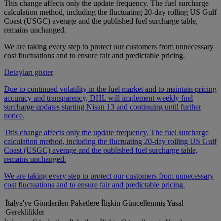
This change affects only the update frequency. The fuel surcharge
calculation method, including the fluctuating 20-day rolling US Gulf
Coast (USGC) average and the published fuel surcharge table,
remains unchanged.
We are taking every step to protect our customers from unnecessary
cost fluctuations and to ensure fair and predictable pricing.
Detayları göster
Due to continued volatility in the fuel market and to maintain pricing
accuracy and transparency, DHL will implement weekly fuel
surcharge updates starting Nisan 13 and continuing until further
notice.
This change affects only the update frequency. The fuel surcharge
calculation method, including the fluctuating 20-day rolling US Gulf
Coast (USGC) average and the published fuel surcharge table,
remains unchanged.
We are taking every step to protect our customers from unnecessary
cost fluctuations and to ensure fair and predictable pricing.
İtalya'ye Gönderilen Paketlere İlişkin Güncellenmiş Yasal
Gereklilikler