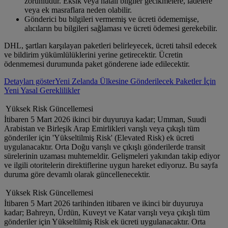
zorunludur. Eksik veya hatalı bilgiler gecikmelere, iadelere
veya ek masraflara neden olabilir.
Gönderici bu bilgileri vermemiş ve ücreti ödememişse,
alıcıların bu bilgileri sağlaması ve ücreti ödemesi gerekebilir.
DHL, şartları karşılayan paketleri belirleyecek, ücreti tahsil edecek
ve bildirim yükümlülüklerini yerine getirecektir. Ücretin
ödenmemesi durumunda paket gönderene iade edilecektir.
Detayları göster
Yeni Zelanda Ülkesine Gönderilecek Paketler İçin
Yeni Yasal Gereklilikler
Yüksek Risk Güncellemesi
İtibaren 5 Mart 2026 ikinci bir duyuruya kadar; Umman, Suudi
Arabistan ve Birleşik Arap Emirlikleri varışlı veya çıkışlı tüm
gönderiler için 'Yükseltilmiş Risk' (Elevated Risk) ek ücreti
uygulanacaktır. Orta Doğu varışlı ve çıkışlı gönderilerde transit
sürelerinin uzaması muhtemeldir. Gelişmeleri yakından takip ediyor
ve ilgili otoritelerin direktiflerine uygun hareket ediyoruz. Bu sayfa
duruma göre devamlı olarak güncellenecektir.
Yüksek Risk Güncellemesi
İtibaren 5 Mart 2026 tarihinden itibaren ve ikinci bir duyuruya
kadar; Bahreyn, Ürdün, Kuveyt ve Katar varışlı veya çıkışlı tüm
gönderiler için Yükseltilmiş Risk ek ücreti uygulanacaktır. Orta