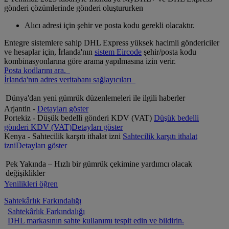
gönderi çözümlerinde gönderi oluştururken
Alıcı adresi için şehir ve posta kodu gerekli olacaktır.
Entegre sistemlere sahip DHL Express yüksek hacimli göndericiler
ve hesaplar için, İrlanda'nın
sistem Eircode
şehir/posta kodu
kombinasyonlarına göre arama yapılmasına izin verir.
Posta kodlarını ara.
İrlanda'nın adres veritabanı sağlayıcıları
Dünya'dan yeni gümrük düzenlemeleri ile ilgili haberler
Arjantin -
Detayları göster
Portekiz - Düşük bedelli gönderi KDV (VAT)
Düşük bedelli
gönderi KDV (VAT)
Detayları göster
Kenya - Sahtecilik karşıtı ithalat izni
Sahtecilik karşıtı ithalat
izni
Detayları göster
Pek Yakında – Hızlı bir gümrük çekimine yardımcı olacak
değişiklikler
Yenilikleri öğren
Sahtekârlık Farkındalığı
Sahtekârlık Farkındalığı
DHL markasının sahte kullanımı tespit edin ve bildirin.