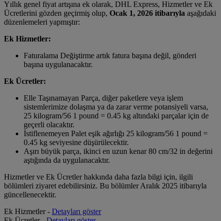
Yıllık genel fiyat artışına ek olarak, DHL Express, Hizmetler ve Ek
Ücretlerini gözden geçirmiş olup,
Ocak 1, 2026 itibarıyla
aşağıdaki
düzenlemeleri yapmıştır:
Ek Hizmetler:
Faturalama Değiştirme artık fatura başına değil, gönderi
başına uygulanacaktır.
Ek Ücretler:
Elle Taşınamayan Parça, diğer paketlere veya işlem
sistemlerimize dolaşma ya da zarar verme potansiyeli varsa,
25 kilogram/56 1 pound = 0.45 kg altındaki parçalar için de
geçerli olacaktır.
İstiflenemeyen Palet eşik ağırlığı 25 kilogram/56 1 pound =
0.45 kg seviyesine düşürülecektir.
Aşırı büyük parça, ikinci en uzun kenar 80 cm/32 in değerini
aştığında da uygulanacaktır.
Hizmetler ve Ek Ücretler hakkında daha fazla bilgi için, ilgili
bölümleri ziyaret edebilirsiniz. Bu bölümler Aralık 2025 itibarıyla
güncellenecektir.
Ek Hizmetler -
Detayları göster
Ek Ücretler -
Detayları göster