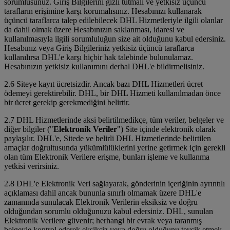
sorumlusunuz. Giriş Bilgilerini gizli tutmalı ve yetkisiz üçüncü
tarafların erişimine karşı korumalısınız. Hesabınızı kullanarak
üçüncü taraflarca talep edilebilecek DHL Hizmetleriyle ilgili olanlar
da dahil olmak üzere Hesabınızın saklanması, idaresi ve
kullanılmasıyla ilgili sorumluluğun size ait olduğunu kabul edersiniz.
Hesabınız veya Giriş Bilgileriniz yetkisiz üçüncü taraflarca
kullanılırsa DHL'e karşı hiçbir hak talebinde bulunulamaz.
Hesabınızın yetkisiz kullanımını derhal DHL'e bildirmelisiniz.
2.6 Siteye kayıt ücretsizdir. Ancak bazı DHL Hizmetleri ücret
ödemeyi gerektirebilir. DHL, bir DHL Hizmeti kullanılmadan önce
bir ücret gerekip gerekmediğini belirtir.
2.7 DHL Hizmetlerinde aksi belirtilmedikçe, tüm veriler, belgeler ve
diğer bilgiler ("
Elektronik Veriler
") Site içinde elektronik olarak
paylaşılır. DHL'e, Sitede ve belirli DHL Hizmetlerinde belirtilen
amaçlar doğrultusunda yükümlülüklerini yerine getirmek için gerekli
olan tüm Elektronik Verilere erişme, bunları işleme ve kullanma
yetkisi verirsiniz.
2.8 DHL'e Elektronik Veri sağlayarak, gönderinin içeriğinin ayrıntılı
açıklaması dahil ancak bununla sınırlı olmamak üzere DHL'e
zamanında sunulacak Elektronik Verilerin eksiksiz ve doğru
olduğundan sorumlu olduğunuzu kabul edersiniz. DHL, sunulan
Elektronik Verilere güvenir; herhangi bir evrak veya taranmış
belgeyle kontrol ederek eksiksiz veya doğru olduğunu tevsik etmek