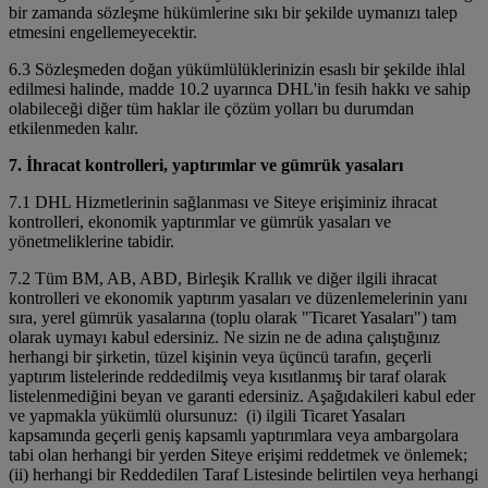
bir zamanda sözleşme hükümlerine sıkı bir şekilde uymanızı talep
etmesini engellemeyecektir.
6.3 Sözleşmeden doğan yükümlülüklerinizin esaslı bir şekilde ihlal
edilmesi halinde, madde 10.2 uyarınca DHL'in fesih hakkı ve sahip
olabileceği diğer tüm haklar ile çözüm yolları bu durumdan
etkilenmeden kalır.
7. İhracat kontrolleri, yaptırımlar ve gümrük yasaları
7.1 DHL Hizmetlerinin sağlanması ve Siteye erişiminiz ihracat
kontrolleri, ekonomik yaptırımlar ve gümrük yasaları ve
yönetmeliklerine tabidir.
7.2 Tüm BM, AB, ABD, Birleşik Krallık ve diğer ilgili ihracat
kontrolleri ve ekonomik yaptırım yasaları ve düzenlemelerinin yanı
sıra, yerel gümrük yasalarına (toplu olarak "Ticaret Yasaları") tam
olarak uymayı kabul edersiniz. Ne sizin ne de adına çalıştığınız
herhangi bir şirketin, tüzel kişinin veya üçüncü tarafın, geçerli
yaptırım listelerinde reddedilmiş veya kısıtlanmış bir taraf olarak
listelenmediğini beyan ve garanti edersiniz. Aşağıdakileri kabul eder
ve yapmakla yükümlü olursunuz: (i) ilgili Ticaret Yasaları
kapsamında geçerli geniş kapsamlı yaptırımlara veya ambargolara
tabi olan herhangi bir yerden Siteye erişimi reddetmek ve önlemek;
(ii) herhangi bir Reddedilen Taraf Listesinde belirtilen veya herhangi