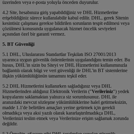
üzerinden veya e-posta yoluyla önceden duyurulur.
4.2 Site, hesabınıza giriş yapabildiğiniz ve DHL Hizmetlerine
erişebildiğiniz sürece kullanılabilir kabul edilir. DHL, gerek Sitenin
kesintisiz çalışması gerekse bildirilen sorunların tespit edilmesi veya
çözülmesi konusunda uygulanacak hizmet öncelik seviyeleri
açısından özel bir garanti vermez.
5. BT Güvenliği
5.1 DHL, Uluslararası Standartlar Teşkilatı ISO 27001/2013
uyarınca uygun güvenlik önlemlerinin uygulandığını temin eder. Bu
husus, DHL'in sizin bu Siteyi ve DHL Hizmetlerini kullanımınızla
bağlantılı olarak bilgi ve veri güvenliği ile DHL'in BT sistemlerine
ilişkin yükümlülüğünün tamamını teşkil eder.
5.2 DHL Hizmetlerini kullanırken sağladığınız veya DHL
Hizmetlerinden aldığınız Elektronik Verilerin ("
Verileriniz
") yedek
kopyalarını saklamaktan yalnızca siz sorumlusunuz. DHL ile
aranızdaki mevcut sözleşme yükümlülüklerine halel getirmeksizin,
madde 1.1'de belirtilen amaçları yerine getirmek için gerekli
olmadıkça veya aksi yazılı olarak kararlaştırılmadıkça DHL,
Verilerinizi teslim etmek veya Verilerinize erişim sağlamak zorunda
değildir.
5.3 Örneğin, eSecure gibi DHL tarafından sunulan güvenlik