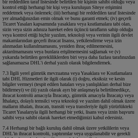
bir reddedilen taraf listesinde belirtilen bir kişinin sahibi olduğu veya
kontrol ettiği herhangi bir kişi veya kuruluşun Siteye erişimini
reddetmek veya önlemek; (iii) herhangi bir reddedilen taraf listesinde
yer almadığınızdan emin olmak ve bunu garanti etmek; (iv) geçerli
Ticaret Yasaları kapsamında yasaklara veya kısıtlamalara tabi olan,
sizin veya sizin adınıza hareket eden üçüncü tarafların sahip olduğu
veya kontrol ettiği hiçbir yazılım, teknoloji veya verinin ilgili devlet
makamlarından geçerli ihracat lisansı, yetkilendirme veya izin
alınmadan kullanılmamasını, yeniden ihraç edilmemesini,
aktarılmamasını veya bunlara erişilmemesini sağlamak ve (v)
yukarıda belirtilen gerekliliklerden biri veya daha fazlası tarafınızdan
sağlanamazsa DHL'i derhal yazılı olarak bilgilendirmek.
7.3 İlgili yerel gümrük mevzuatına veya Yasaklara ve Kısıtlamalara
tabi DHL Hizmetleri ile ilgili olarak (i) doğru, eksiksiz ve kesin
bilgiler vermeyi (tespit edilen hataları veya yanlışlıkları derhal bize
bildirmeyi) ve (ii) yazılı olarak ayrı bir anlaşmayla belirtilmedikçe,
ihracat kontrolü amacıyla İhracatçı, gümrük amacıyla İhracatçı veya
İthalatçı, dolaylı temsilci veya teknoloji ve yazılım dahil olmak üzere
malların ithalatı, ihracatı, transiti veya transferiyle ilgili yürürlükteki
Ticaret Yasalarıyla ilgili herhangi bir yetki, lisans veya iznin başvuru
sahibi veya sahibi olarak hareket etmediğimizi kabul edersiniz.
7.4 Herhangi bir bağlı kuruluş dahil olmak üzere yetkililerin veya
DHL'in ihracat kontrolü, yaptırımlar veya uygulanabilir ve gerekli