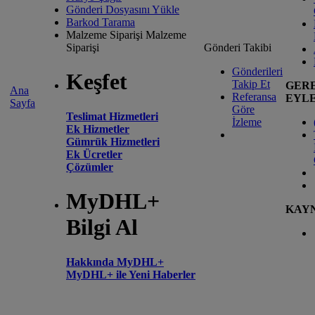
Gönderi Dosyasını Yükle
Barkod Tarama
Malzeme Siparişi
Malzeme
Siparişi
Gönderi Takibi
Gönderileri
Keşfet
Takip Et
GER
Ana
Referansa
EYL
Sayfa
Göre
Teslimat Hizmetleri
İzleme
Ek Hizmetler
Gümrük Hizmetleri
Ek Ücretler
Çözümler
MyDHL+
KAY
Bilgi Al
Hakkında MyDHL+
MyDHL+ ile Yeni Haberler