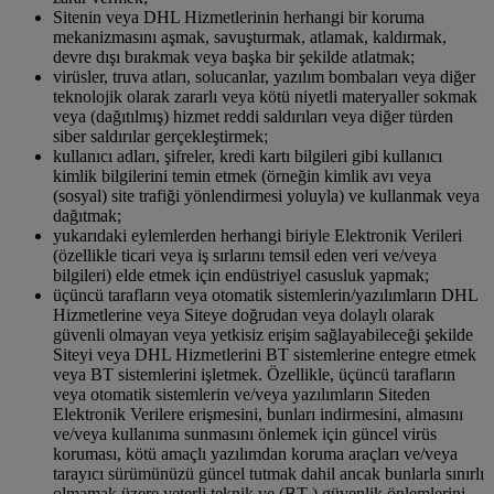
Sitenin veya DHL Hizmetlerinin herhangi bir koruma
mekanizmasını aşmak, savuşturmak, atlamak, kaldırmak,
devre dışı bırakmak veya başka bir şekilde atlatmak;
virüsler, truva atları, solucanlar, yazılım bombaları veya diğer
teknolojik olarak zararlı veya kötü niyetli materyaller sokmak
veya (dağıtılmış) hizmet reddi saldırıları veya diğer türden
siber saldırılar gerçekleştirmek;
kullanıcı adları, şifreler, kredi kartı bilgileri gibi kullanıcı
kimlik bilgilerini temin etmek (örneğin kimlik avı veya
(sosyal) site trafiği yönlendirmesi yoluyla) ve kullanmak veya
dağıtmak;
yukarıdaki eylemlerden herhangi biriyle Elektronik Verileri
(özellikle ticari veya iş sırlarını temsil eden veri ve/veya
bilgileri) elde etmek için endüstriyel casusluk yapmak;
üçüncü tarafların veya otomatik sistemlerin/yazılımların DHL
Hizmetlerine veya Siteye doğrudan veya dolaylı olarak
güvenli olmayan veya yetkisiz erişim sağlayabileceği şekilde
Siteyi veya DHL Hizmetlerini BT sistemlerine entegre etmek
veya BT sistemlerini işletmek. Özellikle, üçüncü tarafların
veya otomatik sistemlerin ve/veya yazılımların Siteden
Elektronik Verilere erişmesini, bunları indirmesini, almasını
ve/veya kullanıma sunmasını önlemek için güncel virüs
koruması, kötü amaçlı yazılımdan koruma araçları ve/veya
tarayıcı sürümünüzü güncel tutmak dahil ancak bunlarla sınırlı
olmamak üzere yeterli teknik ve (BT-) güvenlik önlemlerini