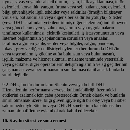
uyma, savaş veya ulusal acil durum, isyan, halk ayaklanması, terör
eylemleri, korsanlık, yangın, fırtına veya sel, patlama, suç eylemleri,
bilgi güvenliğiyle ilgili tehditler veya saldırılar (örneğin bilgisayar
virüsleri, bot saldırıları veya diğer siber saldırılar yoluyla), Siteden
(veya DHL tarafından yetkilendirilmiş diğer sitelerden) indirilmeyen
veya güncellenmeyen yazılım araçlarının veya uygulamaların
tarafınızca kullanılması, elektrik kesintileri, iş istasyonunuzun veya
İnternet bağlantınızın yapılandırma sorunları veya arızaları,
tarafınızca girilen yanlış veriler veya bilgiler, salgın, pandemi,
lokavt, grev ve diğer endüstriyel eylemler (her durumda DHL'in
veya taşeronların iş gücüne atıfta bulunsun veya bulunmasın),
işçilik, malzeme ve hizmet sıkıntısı, malzeme temininde yetersizlik
veya gecikme, diğer operatörlerin iletişim ağlarının ve ağ geçitlerinin
çalışmaması veya performansının sınırlanması dahil ancak bunlarla
sınırlı değildir.
9.2 DHL, bu tür durumların Sitenin ve/veya belirli DHL
Hizmetlerinin performansı ve/veya kullanılabilirliği üzerindeki
etkilerini azaltmak için çaba gösterecektir. Örnek olarak ve bunlarla
sınırlı olmamak üzere, bilgi güvenliğiyle ilgili bir olay veya bir siber
saldırı nedeniyle Sitenin veya DHL Hizmetlerinin kapatılması her
zaman bir hafifletme eylemi olarak kabul edilecektir.
10. Kaydın süresi ve sona ermesi