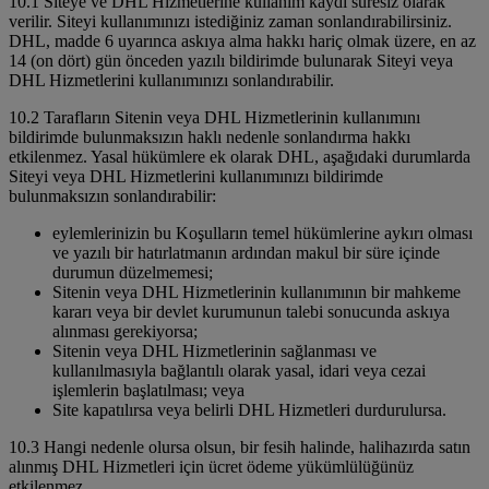
10.1 Siteye ve DHL Hizmetlerine kullanım kaydı süresiz olarak
verilir. Siteyi kullanımınızı istediğiniz zaman sonlandırabilirsiniz.
DHL, madde 6 uyarınca askıya alma hakkı hariç olmak üzere, en az
14 (on dört) gün önceden yazılı bildirimde bulunarak Siteyi veya
DHL Hizmetlerini kullanımınızı sonlandırabilir.
10.2 Tarafların Sitenin veya DHL Hizmetlerinin kullanımını
bildirimde bulunmaksızın haklı nedenle sonlandırma hakkı
etkilenmez. Yasal hükümlere ek olarak DHL, aşağıdaki durumlarda
Siteyi veya DHL Hizmetlerini kullanımınızı bildirimde
bulunmaksızın sonlandırabilir:
eylemlerinizin bu Koşulların temel hükümlerine aykırı olması
ve yazılı bir hatırlatmanın ardından makul bir süre içinde
durumun düzelmemesi;
Sitenin veya DHL Hizmetlerinin kullanımının bir mahkeme
kararı veya bir devlet kurumunun talebi sonucunda askıya
alınması gerekiyorsa;
Sitenin veya DHL Hizmetlerinin sağlanması ve
kullanılmasıyla bağlantılı olarak yasal, idari veya cezai
işlemlerin başlatılması; veya
Site kapatılırsa veya belirli DHL Hizmetleri durdurulursa.
10.3 Hangi nedenle olursa olsun, bir fesih halinde, halihazırda satın
alınmış DHL Hizmetleri için ücret ödeme yükümlülüğünüz
etkilenmez.