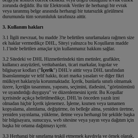
zorunda değildir. Bu tür Elektronik Veriler ile herhangi bir evrak
veya taranmış belge arasında herhangi bir tutarsızlık görülmesi
durumunda tüm sorumluluk tarafınıza aittir.
3. Kullanım hakları
3.1 İlgili mevzuat, bu madde 3'te belirtilen sınırlamalara rağmen size
ek haklar vermedikçe DHL, Siteyi yalnızca bu Koşulların madde
1.1'inde belirtilen amaçlar için kullanmanız hakkını sağlar.
3.2 Sitedeki ve DHL Hizmetlerindeki tüm metinler, grafikler,
kullanıcı arayüzleri, veritabanları, ticari markalar, logolar ve
bilgisayar kodları ("
İçerik
") DHL'e aittir veya DHL tarafından
lisanslanmıştır ve telif hakkı, ticari marka yasaları ve diğer fikri
mülkiyet haklarıyla korunmaktadır. İçerik, bunlarla sınırlı olmamak
üzere, İçeriğin tasarımını, yapısını, seçimini, ifadesini, "görünümünü
ve uyandırdığı duyguyu" ve düzenlemesini içerir. Bu Koşullar
içerisinde açıkça belirtilmedikçe, DHL'in önceden yazılı izni
olmadan hiçbir İçerik işlenemez. İşleme, kısmen veya tamamen
kopyalama, alıntılama, değiştirme, ön belleğe alma, yeniden üretme,
yeniden yayınlama, yükleme, iletme veya herhangi bir şekilde başka
bir bilgisayara, sunucuya, web sitesine veya yayın veya dağıtım için
başka bir ortama dağıtmayı içerir.
3.3 Herhangi bir sınırlama teşkil etmemek kaydıyla ve örnek olarak,