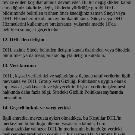
revize edilen koşullar altında devam eder. Bu tür değişiklikleri kabul
etmediğiniz takdirde, değişikliklerin yürürlüğe girdiği DHL
bildiriminde belirtilen tarihten önce istediğiniz zaman Siteyi veya
DHL Hizmetlerini kullanmayı bırakabilirsiniz. Siteyi veya DHL
Hizmetlerini kullanmayı bırakırsanız, yukarıda madde 10'da
belirtilen sonuçlar geçerli olur.
12. DHL'den iletişim
DHL sizinle Sitede belirtilen iletişim kanalı üzerinden veya Sitedeki
bildirimler ya da mesajlar aracılığıyla iletişim kurabilir.
13. Veri koruma
DHL, kişisel verilerinizi ve sağladığınız üçüncü taraf verilerini ilgili
mevzuata ve DHL Group Veri Gizliliği Politikasına uygun olarak
toplayacak, saklayacak ve işleyecektir. Kişisel verilerin işlenmesi
hakkında daha fazla bilgi, Sitedeki Gizlilik Politikası sayfasında
mevcuttur.
14. Geçerli hukuk ve yargı yetkisi
İlgili emredici mevzuata aykırı olmadıkça, bu Koşullar DHL'in
merkezinin bulunduğu ülkenin yasalarına tabidir. Tüm
anlaşmazlıklar yalnızca DHL'in merkezinin bulunduğu yerdeki
mahkemeler tarafından çözülür. Uluslararası Mal Satımına İlişkin