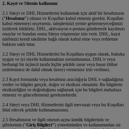
2. Kayıt ve Sitenin kullanımı
2.1 Siteyi ve DHL Hizmetlerini kullanmak için aktif bir hesabınızın
("
Hesabınız
") olması ve Koşulları kabul etmeniz gerekir. Koşulları
kabul etmemeyi seçerseniz, taleplerinizi yerine getiremeyeceğimizi
üzülerek bildiririz. DHL, aktivasyon e-postası göndererek kaydınızı
onaylar ve bundan sonra Siteye erişmenize izin verir. DHL, kayıt
talebinizi kendi takdirine bağlı olarak kabul etme veya reddetme
hakkını saklı tutar.
2.2 Siteyi ve DHL Hizmetlerini bu Koşullara uygun olarak, hukuka
uygun ve iyi niyetle kullanmaktan sorumlusunuz. DHL'e veya
herhangi bir üçüncü tarafa hiçbir şekilde zarar veya hasar (itibar
zedelenmesi de dahil olmak üzere) vermenize izin verilmez.
2.3 Kayıt formunda veya hesabınız aracılığıyla DHL'e sağladığınız
veriler ve bilgiler gerçek, doğru ve eksiksiz olmalıdır. Bu bilgilerin
eksiksizliğini ve doğruluğunu sağlamak için bu bilgileri muhafaza
etmeniz ve güncellemeniz gerekmektedir.
2.4 Siteyi veya DHL Hizmetlerini ilgili mevzuatı veya bu Koşulları
ihlal edecek şekilde kullanamazsınız.
2.5 Hesabınızın ve ilgili oturum açma kimlik bilgilerinin ve
şifrelerinin ("
Giriş Bilgileri"
) yönetiminden ve kullanımından siz