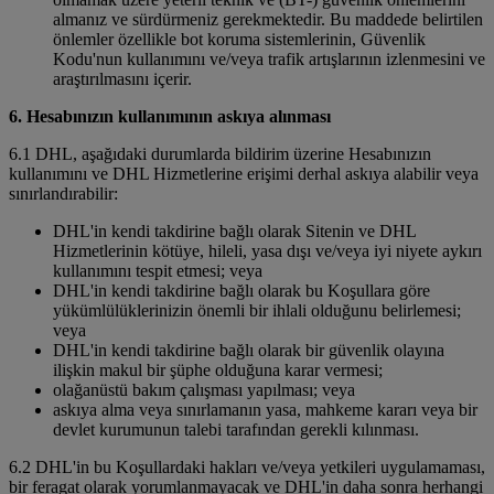
almanız ve sürdürmeniz gerekmektedir. Bu maddede belirtilen
önlemler özellikle bot koruma sistemlerinin, Güvenlik
Kodu'nun kullanımını ve/veya trafik artışlarının izlenmesini ve
araştırılmasını içerir.
6. Hesabınızın kullanımının askıya alınması
6.1 DHL, aşağıdaki durumlarda bildirim üzerine Hesabınızın
kullanımını ve DHL Hizmetlerine erişimi derhal askıya alabilir veya
sınırlandırabilir:
DHL'in kendi takdirine bağlı olarak Sitenin ve DHL
Hizmetlerinin kötüye, hileli, yasa dışı ve/veya iyi niyete aykırı
kullanımını tespit etmesi; veya
DHL'in kendi takdirine bağlı olarak bu Koşullara göre
yükümlülüklerinizin önemli bir ihlali olduğunu belirlemesi;
veya
DHL'in kendi takdirine bağlı olarak bir güvenlik olayına
ilişkin makul bir şüphe olduğuna karar vermesi;
olağanüstü bakım çalışması yapılması; veya
askıya alma veya sınırlamanın yasa, mahkeme kararı veya bir
devlet kurumunun talebi tarafından gerekli kılınması.
6.2 DHL'in bu Koşullardaki hakları ve/veya yetkileri uygulamaması,
bir feragat olarak yorumlanmayacak ve DHL'in daha sonra herhangi