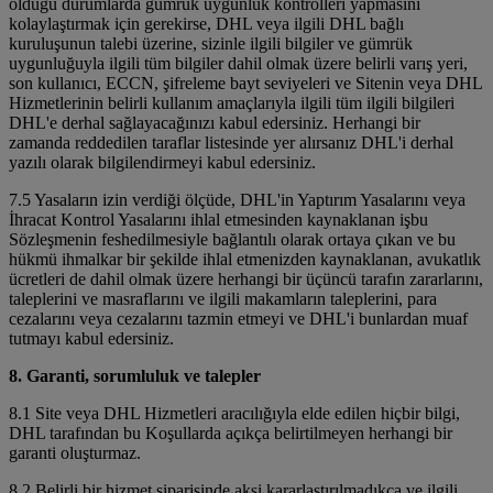
olduğu durumlarda gümrük uygunluk kontrolleri yapmasını
kolaylaştırmak için gerekirse, DHL veya ilgili DHL bağlı
kuruluşunun talebi üzerine, sizinle ilgili bilgiler ve gümrük
uygunluğuyla ilgili tüm bilgiler dahil olmak üzere belirli varış yeri,
son kullanıcı, ECCN, şifreleme bayt seviyeleri ve Sitenin veya DHL
Hizmetlerinin belirli kullanım amaçlarıyla ilgili tüm ilgili bilgileri
DHL'e derhal sağlayacağınızı kabul edersiniz. Herhangi bir
zamanda reddedilen taraflar listesinde yer alırsanız DHL'i derhal
yazılı olarak bilgilendirmeyi kabul edersiniz.
7.5 Yasaların izin verdiği ölçüde, DHL'in Yaptırım Yasalarını veya
İhracat Kontrol Yasalarını ihlal etmesinden kaynaklanan işbu
Sözleşmenin feshedilmesiyle bağlantılı olarak ortaya çıkan ve bu
hükmü ihmalkar bir şekilde ihlal etmenizden kaynaklanan, avukatlık
ücretleri de dahil olmak üzere herhangi bir üçüncü tarafın zararlarını,
taleplerini ve masraflarını ve ilgili makamların taleplerini, para
cezalarını veya cezalarını tazmin etmeyi ve DHL'i bunlardan muaf
tutmayı kabul edersiniz.
8. Garanti, sorumluluk ve talepler
8.1 Site veya DHL Hizmetleri aracılığıyla elde edilen hiçbir bilgi,
DHL tarafından bu Koşullarda açıkça belirtilmeyen herhangi bir
garanti oluşturmaz.
8.2 Belirli bir hizmet siparişinde aksi kararlaştırılmadıkça ve ilgili