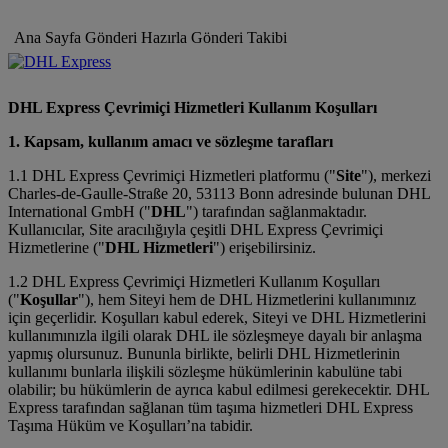
Ana Sayfa
Gönderi Hazırla
Gönderi Takibi
DHL Express Çevrimiçi Hizmetleri Kullanım Koşulları
1. Kapsam, kullanım amacı ve sözleşme tarafları
1.1 DHL Express Çevrimiçi Hizmetleri platformu ("
Site
"), merkezi
Charles-de-Gaulle-Straße 20, 53113 Bonn adresinde bulunan DHL
International GmbH ("
DHL
") tarafından sağlanmaktadır.
Kullanıcılar, Site aracılığıyla çeşitli DHL Express Çevrimiçi
Hizmetlerine ("
DHL Hizmetleri
") erişebilirsiniz.
1.2 DHL Express Çevrimiçi Hizmetleri Kullanım Koşulları
("
Koşullar
"), hem Siteyi hem de DHL Hizmetlerini kullanımınız
için geçerlidir. Koşulları kabul ederek, Siteyi ve DHL Hizmetlerini
kullanımınızla ilgili olarak DHL ile sözleşmeye dayalı bir anlaşma
yapmış olursunuz. Bununla birlikte, belirli DHL Hizmetlerinin
kullanımı bunlarla ilişkili sözleşme hükümlerinin kabulüne tabi
olabilir; bu hükümlerin de ayrıca kabul edilmesi gerekecektir. DHL
Express tarafından sağlanan tüm taşıma hizmetleri DHL Express
Taşıma Hüküm ve Koşulları’na tabidir.