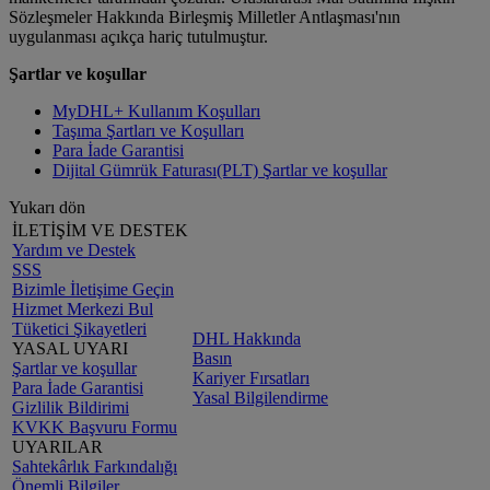
Sözleşmeler Hakkında Birleşmiş Milletler Antlaşması'nın
uygulanması açıkça hariç tutulmuştur.
Şartlar ve koşullar
MyDHL+ Kullanım Koşulları
Taşıma Şartları ve Koşulları
Para İade Garantisi
Dijital Gümrük Faturası(PLT) Şartlar ve koşullar
Yukarı dön
İLETİŞİM VE DESTEK
Yardım ve Destek
SSS
Bizimle İletişime Geçin
Hizmet Merkezi Bul
Tüketici Şikayetleri
DHL Hakkında
YASAL UYARI
Basın
Şartlar ve koşullar
Kariyer Fırsatları
Para İade Garantisi
Yasal Bilgilendirme
Gizlilik Bildirimi
KVKK Başvuru Formu
UYARILAR
Sahtekârlık Farkındalığı
Önemli Bilgiler