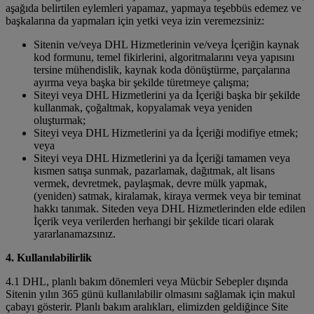
aşağıda belirtilen eylemleri yapamaz, yapmaya teşebbüs edemez ve
başkalarına da yapmaları için yetki veya izin veremezsiniz:
Sitenin ve/veya DHL Hizmetlerinin ve/veya İçeriğin kaynak
kod formunu, temel fikirlerini, algoritmalarını veya yapısını
tersine mühendislik, kaynak koda dönüştürme, parçalarına
ayırma veya başka bir şekilde türetmeye çalışma;
Siteyi veya DHL Hizmetlerini ya da İçeriği başka bir şekilde
kullanmak, çoğaltmak, kopyalamak veya yeniden
oluşturmak;
Siteyi veya DHL Hizmetlerini ya da İçeriği modifiye etmek;
veya
Siteyi veya DHL Hizmetlerini ya da İçeriği tamamen veya
kısmen satışa sunmak, pazarlamak, dağıtmak, alt lisans
vermek, devretmek, paylaşmak, devre mülk yapmak,
(yeniden) satmak, kiralamak, kiraya vermek veya bir teminat
hakkı tanımak. Siteden veya DHL Hizmetlerinden elde edilen
İçerik veya verilerden herhangi bir şekilde ticari olarak
yararlanamazsınız.
4. Kullanılabilirlik
4.1 DHL, planlı bakım dönemleri veya Mücbir Sebepler dışında
Sitenin yılın 365 günü kullanılabilir olmasını sağlamak için makul
çabayı gösterir. Planlı bakım aralıkları, elimizden geldiğince Site