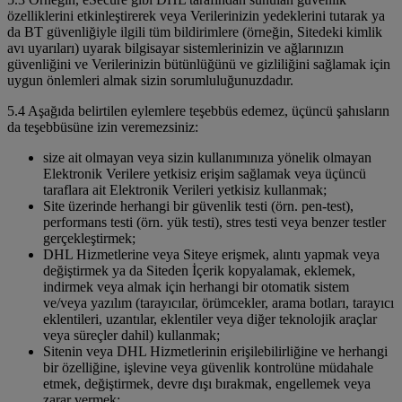
özelliklerini etkinleştirerek veya Verilerinizin yedeklerini tutarak ya
da BT güvenliğiyle ilgili tüm bildirimlere (örneğin, Sitedeki kimlik
avı uyarıları) uyarak bilgisayar sistemlerinizin ve ağlarınızın
güvenliğini ve Verilerinizin bütünlüğünü ve gizliliğini sağlamak için
uygun önlemleri almak sizin sorumluluğunuzdadır.
5.4 Aşağıda belirtilen eylemlere teşebbüs edemez, üçüncü şahısların
da teşebbüsüne izin veremezsiniz:
size ait olmayan veya sizin kullanımınıza yönelik olmayan
Elektronik Verilere yetkisiz erişim sağlamak veya üçüncü
taraflara ait Elektronik Verileri yetkisiz kullanmak;
Site üzerinde herhangi bir güvenlik testi (örn. pen-test),
performans testi (örn. yük testi), stres testi veya benzer testler
gerçekleştirmek;
DHL Hizmetlerine veya Siteye erişmek, alıntı yapmak veya
değiştirmek ya da Siteden İçerik kopyalamak, eklemek,
indirmek veya almak için herhangi bir otomatik sistem
ve/veya yazılım (tarayıcılar, örümcekler, arama botları, tarayıcı
eklentileri, uzantılar, eklentiler veya diğer teknolojik araçlar
veya süreçler dahil) kullanmak;
Sitenin veya DHL Hizmetlerinin erişilebilirliğine ve herhangi
bir özelliğine, işlevine veya güvenlik kontrolüne müdahale
etmek, değiştirmek, devre dışı bırakmak, engellemek veya
zarar vermek;