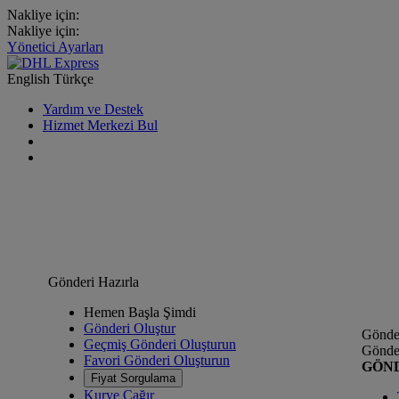
Nakliye için:
Nakliye için:
Yönetici Ayarları
English
Türkçe
Yardım ve Destek
Hizmet Merkezi Bul
Gönderi Hazırla
Hemen Başla Şimdi
Gönderi Oluştur
Gönder
Geçmiş Gönderi Oluşturun
Gönder
Favori Gönderi Oluşturun
GÖN
Fiyat Sorgulama
Kurye Çağır