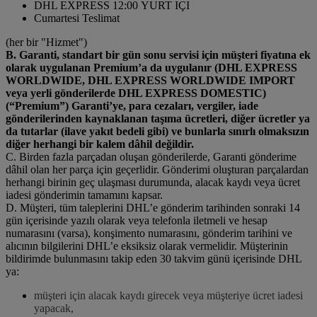
DHL EXPRESS 12:00 YURT IÇI
Cumartesi Teslimat
(her bir "Hizmet")
B. Garanti, standart bir gün sonu servisi için müşteri fiyatına ek
olarak uygulanan Premium’a da uygulanır (DHL EXPRESS
WORLDWIDE, DHL EXPRESS WORLDWIDE IMPORT
veya yerli gönderilerde DHL EXPRESS DOMESTIC)
(“Premium”) Garanti’ye, para cezaları, vergiler, iade
gönderilerinden kaynaklanan taşıma ücretleri, diğer ücretler ya
da tutarlar (ilave yakıt bedeli gibi) ve bunlarla sınırlı olmaksızın
diğer herhangi bir kalem dâhil değildir.
C. Birden fazla parçadan oluşan gönderilerde, Garanti gönderime
dâhil olan her parça için geçerlidir. Gönderimi oluşturan parçalardan
herhangi birinin geç ulaşması durumunda, alacak kaydı veya ücret
iadesi gönderimin tamamını kapsar.
D. Müşteri, tüm taleplerini DHL’e gönderim tarihinden sonraki 14
gün içerisinde yazılı olarak veya telefonla iletmeli ve hesap
numarasını (varsa), konşimento numarasını, gönderim tarihini ve
alıcının bilgilerini DHL’e eksiksiz olarak vermelidir. Müşterinin
bildirimde bulunmasını takip eden 30 takvim günü içerisinde DHL
ya:
müşteri için alacak kaydı girecek veya müşteriye ücret iadesi
yapacak,