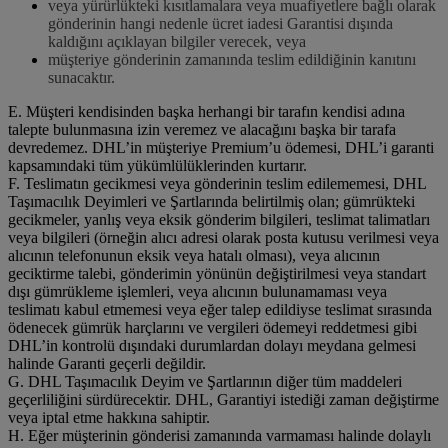
veya yürürlükteki kısıtlamalara veya muafiyetlere bağlı olarak
gönderinin hangi nedenle ücret iadesi Garantisi dışında
kaldığını açıklayan bilgiler verecek, veya
müşteriye gönderinin zamanında teslim edildiğinin kanıtını
sunacaktır.
E. Müşteri kendisinden başka herhangi bir tarafın kendisi adına
talepte bulunmasına izin veremez ve alacağını başka bir tarafa
devredemez. DHL’in müşteriye Premium’u ödemesi, DHL’i garanti
kapsamındaki tüm yükümlülüklerinden kurtarır.
F. Teslimatın gecikmesi veya gönderinin teslim edilememesi, DHL
Taşımacılık Deyimleri ve Şartlarında belirtilmiş olan; gümrükteki
gecikmeler, yanlış veya eksik gönderim bilgileri, teslimat talimatları
veya bilgileri (örneğin alıcı adresi olarak posta kutusu verilmesi veya
alıcının telefonunun eksik veya hatalı olması), veya alıcının
geciktirme talebi, gönderimin yönünün değiştirilmesi veya standart
dışı gümrükleme işlemleri, veya alıcının bulunamaması veya
teslimatı kabul etmemesi veya eğer talep edildiyse teslimat sırasında
ödenecek gümrük harçlarını ve vergileri ödemeyi reddetmesi gibi
DHL’in kontrolü dışındaki durumlardan dolayı meydana gelmesi
halinde Garanti geçerli değildir.
G. DHL Taşımacılık Deyim ve Şartlarının diğer tüm maddeleri
geçerliliğini sürdürecektir. DHL, Garantiyi istediği zaman değiştirme
veya iptal etme hakkına sahiptir.
H. Eğer müşterinin gönderisi zamanında varmaması halinde dolaylı