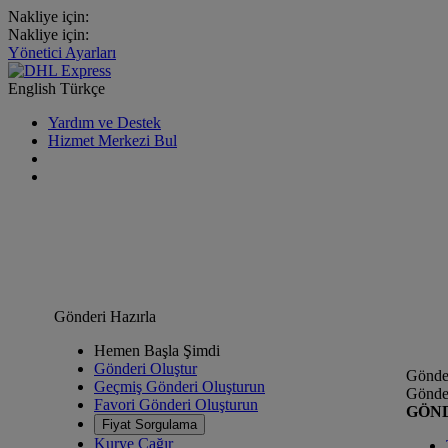
Nakliye için:
Nakliye için:
Yönetici Ayarları
English
Türkçe
Yardım ve Destek
Hizmet Merkezi Bul
Gönderi Hazırla
Hemen Başla Şimdi
Gönderi Oluştur
Gönder
Geçmiş Gönderi Oluşturun
Gönder
Favori Gönderi Oluşturun
GÖN
Fiyat Sorgulama
Kurye Çağır