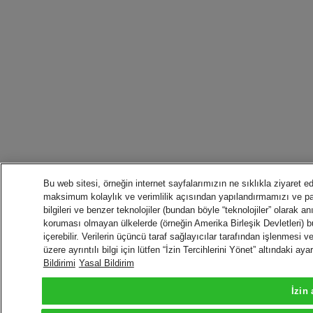
Bu web sitesi, örneğin internet sayfalarımızın ne sıklıkla ziyaret edi
maksimum kolaylık ve verimlilik açısından yapılandırmamızı ve 
bilgileri ve benzer teknolojiler (bundan böyle “teknolojiler” olarak anı
koruması olmayan ülkelerde (örneğin Amerika Birleşik Devletleri) bu
içerebilir. Verilerin üçüncü taraf sağlayıcılar tarafından işlenmesi 
üzere ayrıntılı bilgi için lütfen “İzin Tercihlerini Yönet” altındaki a
Bildirimi
Yasal Bildirim
İzin 