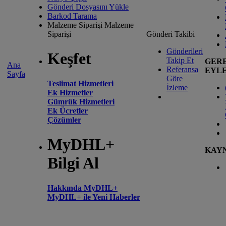
Gönderi Dosyasını Yükle
Barkod Tarama
Malzeme Siparişi
Malzeme
Siparişi
Gönderi Takibi
Gönderileri
Keşfet
Takip Et
GER
Ana
Referansa
EYL
Sayfa
Göre
Teslimat Hizmetleri
İzleme
Ek Hizmetler
Gümrük Hizmetleri
Ek Ücretler
Çözümler
MyDHL+
KAY
Bilgi Al
Hakkında MyDHL+
MyDHL+ ile Yeni Haberler