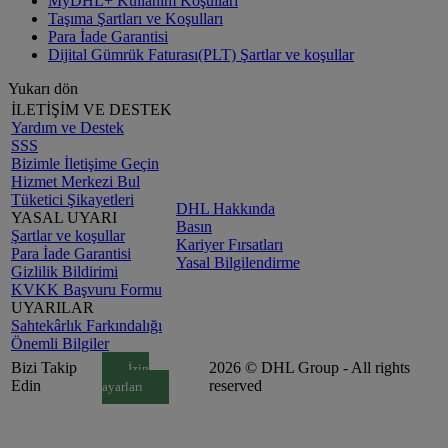
MyDHL+ Kullanım Koşulları
Taşıma Şartları ve Koşulları
Para İade Garantisi
Dijital Gümrük Faturası(PLT) Şartlar ve koşullar
Yukarı dön
İLETİŞİM VE DESTEK
Yardım ve Destek
SSS
Bizimle İletişime Geçin
Hizmet Merkezi Bul
Tüketici Şikayetleri
DHL Hakkında
YASAL UYARI
Basın
Şartlar ve koşullar
Kariyer Fırsatları
Para İade Garantisi
Yasal Bilgilendirme
Gizlilik Bildirimi
KVKK Başvuru Formu
UYARILAR
Sahtekârlık Farkındalığı
Önemli Bilgiler
Bizi Takip
2026 © DHL Group - All rights
İzin
Edin
reserved
ayarları