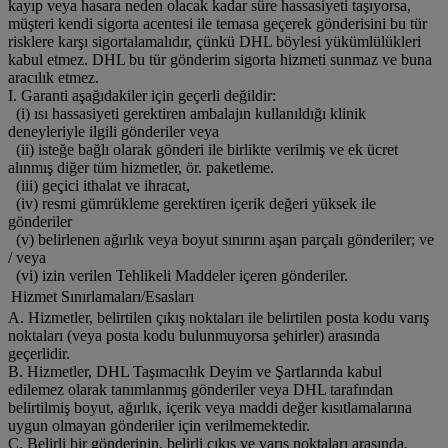
kayıp veya hasara neden olacak kadar süre hassasiyeti taşıyorsa,
müşteri kendi sigorta acentesi ile temasa geçerek gönderisini bu tür
risklere karşı sigortalamalıdır, çünkü DHL böylesi yükümlülükleri
kabul etmez. DHL bu tür gönderim sigorta hizmeti sunmaz ve buna
aracılık etmez.
I. Garanti aşağıdakiler için geçerli değildir:
(i) ısı hassasiyeti gerektiren ambalajın kullanıldığı klinik
deneyleriyle ilgili gönderiler veya
(ii) isteğe bağlı olarak gönderi ile birlikte verilmiş ve ek ücret
alınmış diğer tüm hizmetler, ör. paketleme.
(iii) geçici ithalat ve ihracat,
(iv) resmi gümrükleme gerektiren içerik değeri yüksek ile
gönderiler
(v) belirlenen ağırlık veya boyut sınırını aşan parçalı gönderiler; ve
/ veya
(vi) izin verilen Tehlikeli Maddeler içeren gönderiler.
Hizmet Sınırlamaları/Esasları
A. Hizmetler, belirtilen çıkış noktaları ile belirtilen posta kodu varış
noktaları (veya posta kodu bulunmuyorsa şehirler) arasında
geçerlidir.
B. Hizmetler, DHL Taşımacılık Deyim ve Şartlarında kabul
edilemez olarak tanımlanmış gönderiler veya DHL tarafından
belirtilmiş boyut, ağırlık, içerik veya maddi değer kısıtlamalarına
uygun olmayan gönderiler için verilmemektedir.
C. Belirli bir gönderinin, belirli çıkış ve varış noktaları arasında,