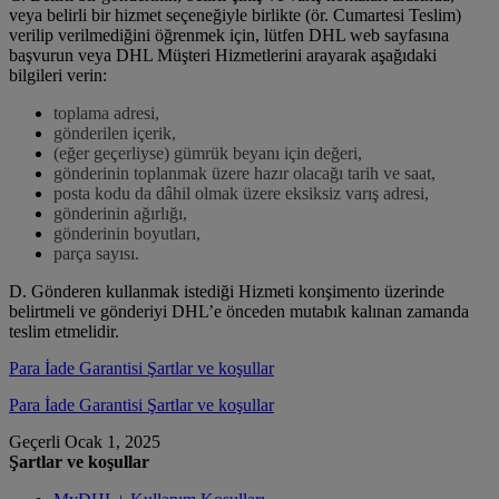
veya belirli bir hizmet seçeneğiyle birlikte (ör. Cumartesi Teslim)
verilip verilmediğini öğrenmek için, lütfen DHL web sayfasına
başvurun veya DHL Müşteri Hizmetlerini arayarak aşağıdaki
bilgileri verin:
toplama adresi,
gönderilen içerik,
(eğer geçerliyse) gümrük beyanı için değeri,
gönderinin toplanmak üzere hazır olacağı tarih ve saat,
posta kodu da dâhil olmak üzere eksiksiz varış adresi,
gönderinin ağırlığı,
gönderinin boyutları,
parça sayısı.
D. Gönderen kullanmak istediği Hizmeti konşimento üzerinde
belirtmeli ve gönderiyi DHL’e önceden mutabık kalınan zamanda
teslim etmelidir.
Para İade Garantisi Şartlar ve koşullar
Para İade Garantisi Şartlar ve koşullar
Geçerli Ocak 1, 2025
Şartlar ve koşullar