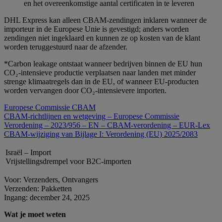
en het overeenkomstige aantal certificaten in te leveren
DHL Express kan alleen CBAM‑zendingen inklaren wanneer de
importeur in de Europese Unie is gevestigd; anders worden
zendingen niet ingeklaard en kunnen ze op kosten van de klant
worden teruggestuurd naar de afzender.
*Carbon leakage ontstaat wanneer bedrijven binnen de EU hun
CO₂‑intensieve productie verplaatsen naar landen met minder
strenge klimaatregels dan in de EU, of wanneer EU‑producten
worden vervangen door CO₂‑intensievere importen.
Europese Commissie CBAM
CBAM‑richtlijnen en wetgeving – Europese Commissie
Verordening – 2023/956 – EN – CBAM‑verordening – EUR‑Lex
CBAM‑wijziging van Bijlage I: Verordening (EU) 2025/2083
Israël – Import
Vrijstellingsdrempel voor B2C‑importen
Voor: Verzenders, Ontvangers
Verzenden: Pakketten
Ingang: december 24, 2025
Wat je moet weten