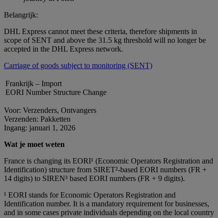
Belangrijk:
DHL Express cannot meet these criteria, therefore shipments in
scope of SENT and above the 31.5 kg threshold will no longer be
accepted in the DHL Express network.
Carriage of goods subject to monitoring (SENT)
Frankrijk – Import
EORI Number Structure Change
Voor: Verzenders, Ontvangers
Verzenden: Pakketten
Ingang: januari 1, 2026
Wat je moet weten
France is changing its EORI¹ (Economic Operators Registration and
Identification) structure from SIRET²‑based EORI numbers (FR +
14 digits) to SIREN³ based EORI numbers (FR + 9 digits).
¹ EORI stands for Economic Operators Registration and
Identification number. It is a mandatory requirement for businesses,
and in some cases private individuals depending on the local country