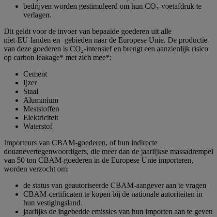
bedrijven worden gestimuleerd om hun CO₂‑voetafdruk te
verlagen.
Dit geldt voor de invoer van bepaalde goederen uit alle
niet‑EU‑landen en ‑gebieden naar de Europese Unie. De productie
van deze goederen is CO₂‑intensief en brengt een aanzienlijk risico
op carbon leakage* met zich mee*:
Cement
Ijzer
Staal
Aluminium
Meststoffen
Elektriciteit
Waterstof
Importeurs van CBAM‑goederen, of hun indirecte
douanevertegenwoordigers, die meer dan de jaarlijkse massadrempel
van 50 ton CBAM‑goederen in de Europese Unie importeren,
worden verzocht om:
de status van geautoriseerde CBAM‑aangever aan te vragen
CBAM‑certificaten te kopen bij de nationale autoriteiten in
hun vestigingsland.
jaarlijks de ingebedde emissies van hun importen aan te geven