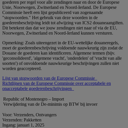
goederen per regel voor alle zendingen naar en door de Europese
Unie, Noorwegen, Zwitserland en Noord-Ierland. De Europese
Commissie heeft een lijst gepubliceerd van zogenaamde
"stopwoorden." Het gebruik van deze woorden in de
goederenbeschrijving leidt tot afwijzing van ICS2 douaneaangiften.
Dit betekent dan dat we jouw zendingen niet naar of via de EU,
Noorwegen, Zwitserland en Noord-Ierland kunnen versturen.
Opmerking: Zoals uiteengezet in de EU-wettelijke douaneregels,
moet de goederenbeschrijving voldoende nauwkeurig zijn zodat de
Douane de goederen kan identificeren. Algemene termen (bijv.
'geconsolideerd', 'algemene vracht', 'onderdelen' of 'vracht van alle
soorten') of onvoldoende nauwkeurige beschrijvingen zullen niet
worden geaccepteerd.
Lijst van stopwoorden van de Europese Commissie
Richtlijnen van de Europese Commissie over acceptabele en
onacceptabele goederenbeschrijvingen
Republic of Montenegro – Import
Verwijdering van de De-minimis op BTW bij invoer
Voor: Verzenders, Ontvangers
Verzenden: Pakketten
Ingang: januari 1, 2025