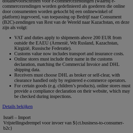
douanevoorschriften voor e-commercezendingen (waarbij e-
commercezendingen worden gedefinieerd als goederen die online
door consumenten worden gekocht bij een onlinewinkel of
platform) ingevoerd, van toepassing op Bedrijf naar Consument
(B2C)-zendingen van Rest van de Wereld naar Kazachstan, en deze
zijn als volgt:
VAT and duties apply to shipments above 200 EUR from
outside the EAEU (Armenië, Wit Rusland, Kazachstan,
Kirgizië, Russische Federatie).
Customs value now includes transport and insurance costs.
Online stores must include their name in the customs
declaration, matching the Commercial Invoice and DHL
shipping data.
Receivers must choose DHL as broker or self-clear, with
clearance handled only by registered e-commerce operators.
For certain goods (e.g. children’s products), online stores must
provide a compliance declaration on their website, which may
be checked during inspections.
Details bekijken
Israël – Import
Vrijstellingsdrempel voor invoer van ${ct.business-to-consumer-
b2c}