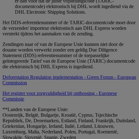
er dan voor dat de juiste vrijstellingscode (TARIC-
documentcode) elektronisch bij DHL wordt ingediend via de
DHL Electronic Shipping Solutions.
Het DDS-referentienummer of de TARIC-documentcode moet door
de verzender/ importeur elektronisch aan DHL Express worden
verstrekt tijdens het aanmaken van de zending.
Zendingen naar of van de Europese Unie kunnen niet door de
douane worden verwerkt zonder een geldig Due Diligence
Statement (DDS) referentienummer of de toepasselijke
geïntegreerde Tarief van de Europese Unie (TARIC) documentcode
die elektronisch bij DHL Express is ingediend.
Deforestation Regulation implementation - Green Forum - European
Commission
Het register voor zorgvuldigheid bij ontbossing - Europese
Commissie
**Landen van de Europese Unie:
Oostenrijk, België, Bulgarije, Kroatië, Cyprus, Tsjechische
Republiek, De, Denemarken, Estland, Finland, Frankrijk, Duitsland,
Griekenlan, Hongarije, Ierland, Italië, Letland, Litouwen,
Luxemburg, Malta, Nederland, Polen, Portugal, Roemenië,
Slowakije, Slovenië, Spanje, Zweden