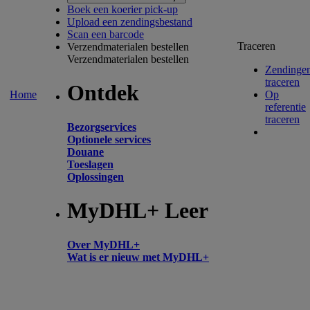
Boek een koerier pick-up
Upload een zendingsbestand
Scan een barcode
Traceren
Verzendmaterialen bestellen
Verzendmaterialen bestellen
Zendinge
traceren
Ontdek
Home
Op
referentie
traceren
Bezorgservices
Optionele services
Douane
Toeslagen
Oplossingen
MyDHL+ Leer
Over MyDHL+
Wat is er nieuw met MyDHL+