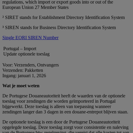
regulations, which import or export goods into or out of the
European Union 27 Member States
² SIRET stands for Establishment Directory Identification System
³ SIREN stands for Business Directory Identification System
Single EORI SIREN Number
Portugal – Import
Update optionele toeslag
Voor: Verzenders, Ontvangers
Verzenden: Pakketten
Ingang: januari 1, 2026
Wat je moet weten
De Portugese Douaneautoriteit heeft de waarden van de optionele
toeslag voor zendingen die worden geïmporteerd in Portugal
bijgewerkt. Deze toeslag is alleen van toepassing wanneer
zendingen langer dan 3 dagen in een douane-entrepot blijven staan.
De optionele toeslag is een door de Portugese Douaneautoriteit
opgelegde toeslag. Deze toeslag zorgt voor consistentie en naleving
van de Portugese btw‑regelgeving, die vereist dat alle kosten tot aan