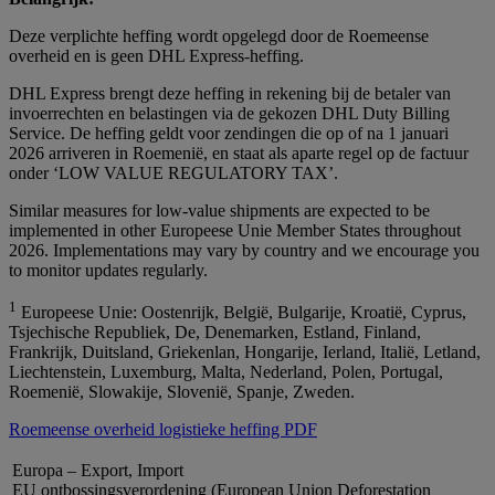
Deze verplichte heffing wordt opgelegd door de Roemeense
overheid en is geen DHL Express-heffing.
DHL Express brengt deze heffing in rekening bij de betaler van
invoerrechten en belastingen via de gekozen DHL Duty Billing
Service. De heffing geldt voor zendingen die op of na 1 januari
2026 arriveren in Roemenië, en staat als aparte regel op de factuur
onder ‘LOW VALUE REGULATORY TAX’.
Similar measures for low-value shipments are expected to be
implemented in other Europeese Unie Member States throughout
2026. Implementations may vary by country and we encourage you
to monitor updates regularly.
1
Europeese Unie: Oostenrijk, België, Bulgarije, Kroatië, Cyprus,
Tsjechische Republiek, De, Denemarken, Estland, Finland,
Frankrijk, Duitsland, Griekenlan, Hongarije, Ierland, Italië, Letland,
Liechtenstein, Luxemburg, Malta, Nederland, Polen, Portugal,
Roemenië, Slowakije, Slovenië, Spanje, Zweden.
Roemeense overheid logistieke heffing PDF
Europa – Export, Import
EU ontbossingsverordening (European Union Deforestation