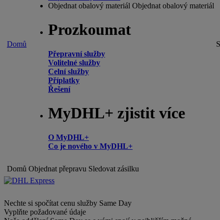
Objednat obalový materiál
Objednat obalový materiál
Prozkoumat
Domů
S
Přepravní služby
Volitelné služby
Celní služby
Příplatky
Řešení
MyDHL+ zjistit více
O MyDHL+
Co je nového v MyDHL+
Domů
Objednat přepravu
Sledovat zásilku
Nechte si spočítat cenu služby Same Day
Vyplňte požadované údaje