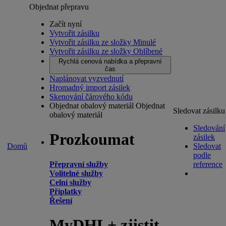
Objednat přepravu
Začít nyní
Vytvořit zásilku
Vytvořit zásilku ze složky Minulé
Vytvořit zásilku ze složky Oblíbené
Rychlá cenová nabídka a přepravní
čas
Naplánovat vyzvednutí
Hromadný import zásilek
Skenování čárového kódu
Objednat obalový materiál
Objednat
Sledovat zásilku
obalový materiál
Sledování
Prozkoumat
zásilek
Domů
Sledovat
podle
Přepravní služby
reference
Volitelné služby
Celní služby
Příplatky
Řešení
MyDHL+ zjistit