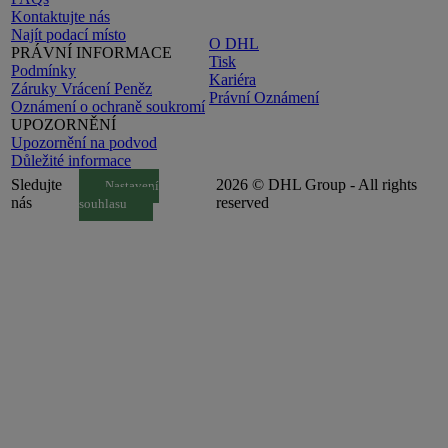
Kontaktujte nás
Najít podací místo
O DHL
PRÁVNÍ INFORMACE
Tisk
Podmínky
Kariéra
Záruky Vrácení Peněz
Právní Oznámení
Oznámení o ochraně soukromí
UPOZORNĚNÍ
Upozornění na podvod
Důležité informace
Sledujte
2026 © DHL Group - All rights
Nastavení
nás
reserved
souhlasu