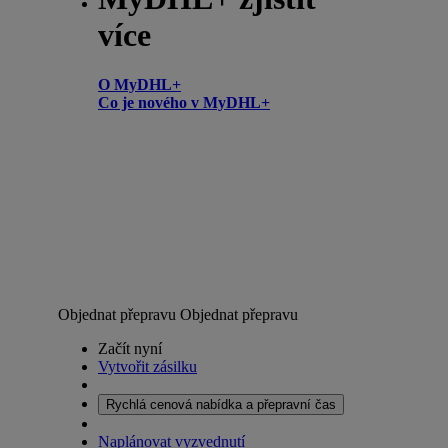
více
O MyDHL+
Co je nového v MyDHL+
Objednat přepravu
Objednat přepravu
Začít nyní
Vytvořit zásilku
Rychlá cenová nabídka a přepravní čas
Naplánovat vyzvednutí