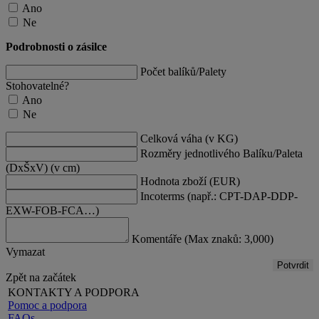
Ano
Ne
Podrobnosti o zásilce
Počet balíků/Palety
Stohovatelné?
Ano
Ne
Celková váha (v KG)
Rozměry jednotlivého Balíku/Paleta
(DxŠxV) (v cm)
Hodnota zboží (EUR)
Incoterms (např.: CPT-DAP-DDP-
EXW-FOB-FCA…)
Komentáře (Max znaků: 3,000)
Vymazat
Potvrdit
Zpět na začátek
KONTAKTY A PODPORA
Pomoc a podpora
FAQs