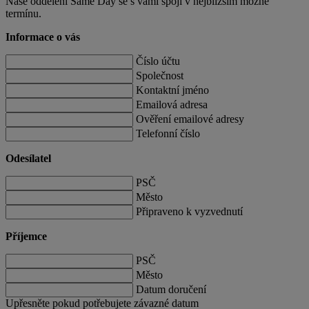
Naše oddělení Same Day se s vámi spojí v nejbližším možné
termínu.
Informace o vás
Číslo účtu
Společnost
Kontaktní jméno
Emailová adresa
Ověření emailové adresy
Telefonní číslo
Odesílatel
PSČ
Město
Připraveno k vyzvednutí
Příjemce
PSČ
Město
Datum doručení
Upřesněte pokud potřebujete závazné datum