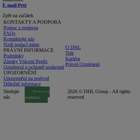
E-mail Petr
Zpět na začátek
KONTAKTY A PODPORA
Pomoc a podpora
FAQs
Kontaktujte nás
Najít podací místo
O DHL
PRÁVNÍ INFORMACE
Tisk
Podmínky
Kariéra
Záruky Vrácení Peněz
Právní Oznámení
Oznámení o ochraně soukromí
UPOZORNĚNÍ
Upozornění na podvod
Důležité informace
Sledujte
2026 © DHL Group - All rights
Nastavení
nás
reserved
souhlasu