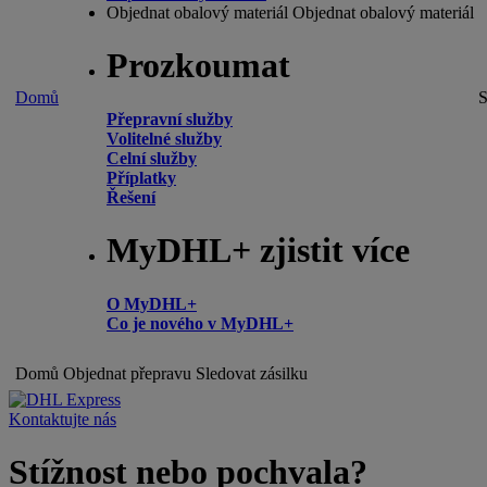
Objednat obalový materiál
Objednat obalový materiál
Prozkoumat
Domů
S
Přepravní služby
Volitelné služby
Celní služby
Příplatky
Řešení
MyDHL+ zjistit více
O MyDHL+
Co je nového v MyDHL+
Domů
Objednat přepravu
Sledovat zásilku
Kontaktujte nás
Stížnost nebo pochvala?