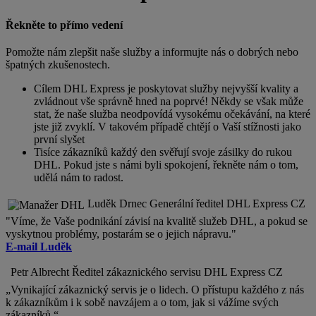
Řekněte to přímo vedení
Pomožte nám zlepšit naše služby a informujte nás o dobrých nebo
špatných zkušenostech.
Cílem DHL Express je poskytovat služby nejvyšší kvality a
zvládnout vše správně hned na poprvé! Někdy se však může
stat, že naše služba neodpovídá vysokému očekávání, na které
jste již zvyklí. V takovém případě chtějí o Vaší stížnosti jako
první slyšet
Tisíce zákazníků každý den svěřují svoje zásilky do rukou
DHL. Pokud jste s námi byli spokojení, řekněte nám o tom,
udělá nám to radost.
Luděk Drnec Generální ředitel DHL Express CZ
"Víme, že Vaše podnikání závisí na kvalitě služeb DHL, a pokud se
vyskytnou problémy, postarám se o jejich nápravu."
E-mail Luděk
Petr Albrecht Ředitel zákaznického servisu DHL Express CZ
„Vynikající zákaznický servis je o lidech. O přístupu každého z nás
k zákazníkům i k sobě navzájem a o tom, jak si vážíme svých
zákazníků.“