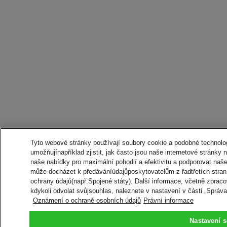
Tyto webové stránky používají soubory cookie a podobné technologi
umožňujínapříklad zjistit, jak často jsou naše internetové stránky
naše nabídky pro maximální pohodlí a efektivitu a podporovat naš
může docházet k předáváníúdajůposkytovatelům z řadtřetích stran
ochrany údajů(např.Spojené státy). Další informace, včetně zpraco
kdykoli odvolat svůjsouhlas, naleznete v nastavení v části „Správ
Oznámení o ochraně osobních údajů
Právní informace
Nastavení 