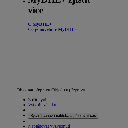
více
O MyDHL+
Co je nového v MyDHL+
Objednat přepravu
Objednat přepravu
Začít nyní
Vytvořit zásilku
Rychlá cenová nabídka a přepravní čas
Naplánovat vyzvednutí