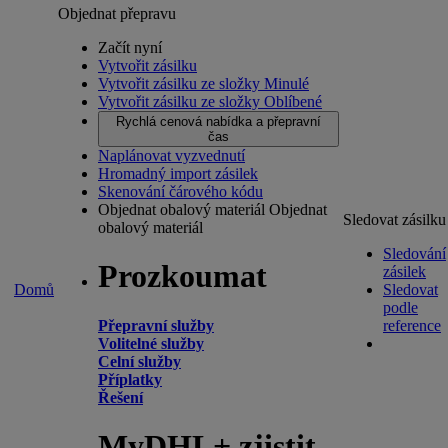
Objednat přepravu
Začít nyní
Vytvořit zásilku
Vytvořit zásilku ze složky Minulé
Vytvořit zásilku ze složky Oblíbené
Rychlá cenová nabídka a přepravní
čas
Naplánovat vyzvednutí
Hromadný import zásilek
Skenování čárového kódu
Objednat obalový materiál
Objednat
Sledovat zásilku
obalový materiál
Sledování
Prozkoumat
zásilek
Domů
Sledovat
podle
Přepravní služby
reference
Volitelné služby
Celní služby
Příplatky
Řešení
MyDHL+ zjistit