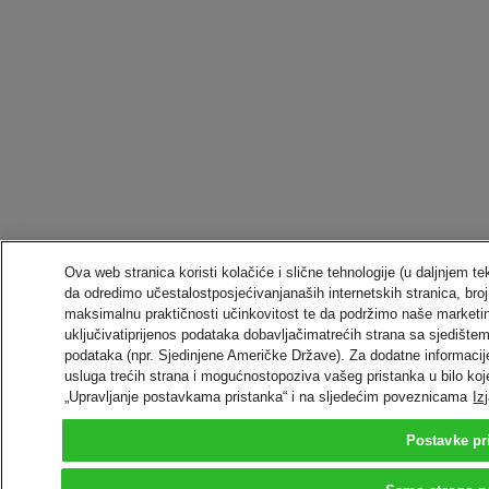
Ova web stranica koristi kolačiće i slične tehnologije (u daljnjem t
da odredimo učestalostposjećivanjanaših internetskih stranica, broj
maksimalnu praktičnosti učinkovitost te da podržimo naše market
uključivatiprijenos podataka dobavljačimatrećih strana sa sjedišt
podataka (npr. Sjedinjene Američke Države). Za dodatne informacije
usluga trećih strana i mogućnostopoziva vašeg pristanka u bilo koj
„Upravljanje postavkama pristanka“ i na sljedećim poveznicama
Iz
Postavke pr