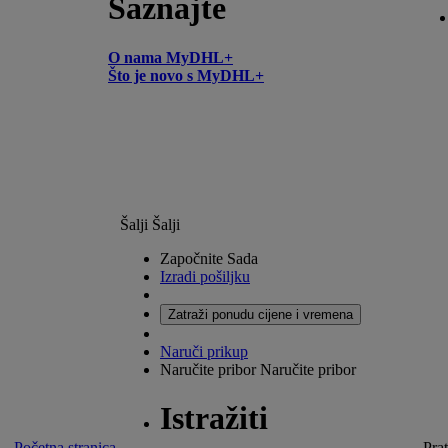
Saznajte
O nama MyDHL+
Što je novo s MyDHL+
Šalji
Šalji
Započnite Sada
Izradi pošiljku
Zatraži ponudu cijene i vremena
Naruči prikup
Naručite pribor
Naručite pribor
Istražiti
Početna stranica
Prat