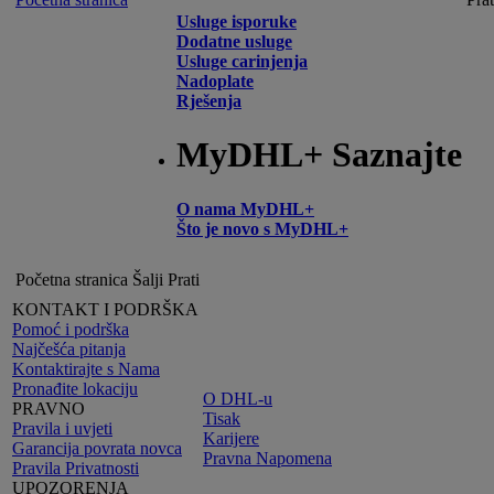
Usluge isporuke
Dodatne usluge
Usluge carinjenja
Nadoplate
Rješenja
MyDHL+ Saznajte
O nama MyDHL+
Što je novo s MyDHL+
Početna stranica
Šalji
Prati
KONTAKT I PODRŠKA
Pomoć i podrška
Najčešća pitanja
Kontaktirajte s Nama
Pronađite lokaciju
O DHL-u
PRAVNO
Tisak
Pravila i uvjeti
Karijere
Garancija povrata novca
Pravna Napomena
Pravila Privatnosti
UPOZORENJA