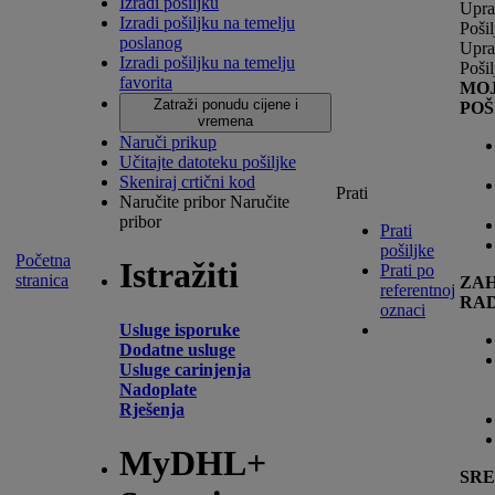
Izradi pošiljku
Upra
Izradi pošiljku na temelju
Poši
poslanog
Upra
Izradi pošiljku na temelju
Poši
favorita
MO
Zatraži ponudu cijene i
POŠ
vremena
Naruči prikup
Učitajte datoteku pošiljke
Skeniraj crtični kod
Prati
Naručite pribor
Naručite
pribor
Prati
pošiljke
Početna
Istražiti
Prati po
stranica
ZAH
referentnoj
RA
oznaci
Usluge isporuke
Dodatne usluge
Usluge carinjenja
Nadoplate
Rješenja
MyDHL+
SR