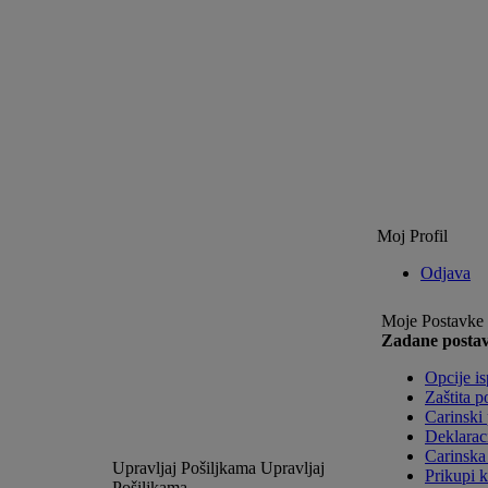
Moj Profil
Odjava
Moje Postavke
Zadane postav
Opcije i
Zaštita p
Carinski
Deklarac
Carinska 
Upravljaj Pošiljkama
Upravljaj
Prikupi 
Pošiljkama