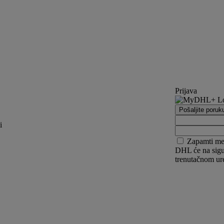
Prijava
Pošaljite poruk
i
Zapamti m
DHL će na sigur
trenutačnom ur