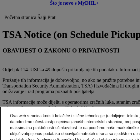
Što je novo s MyDHL+
Početna stranica
Šalji
Prati
TSA Notice (on Schedule Picku
OBAVIJEST O ZAKONU O PRIVATNOSTI
Odjeljak 114. USC-a 49 dopušta prikupljanje tih podataka. Informacije ko
Pružanje tih informacija je dobrovoljno, no ako ne pružite potrebne inf
Transportation Security Administration, TSA) i izvođačima ili drugim
održavanje i rad programa poznatih pošiljatelja.
TSA informacije može dijeliti s operatorima zračnih luka, stranim
privatnosti, odnosno odjeljkom 552.a USC-a 5.
Ova web stranica koristi kolačiće i slične tehnologije (u daljnjem tekstu
Više informacija potražite u sustavu obavijesti o zapisima za sustav
da odredimo učestalostposjećivanjanaših internetskih stranica, broj pos
maksimalnu praktičnosti učinkovitost te da podržimo naše marketinške
Više informacija o sadržaju ove obavijesti dostupno je na
www.tsa.go
uključivatiprijenos podataka dobavljačimatrećih strana sa sjedištem u 
podataka (npr. Sjedinjene Američke Države). Za dodatne informacije, uk