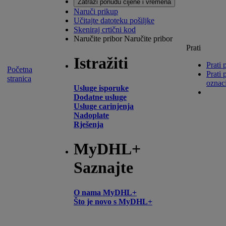
Zatraži ponudu cijene i vremena
Naruči prikup
Učitajte datoteku pošiljke
Skeniraj crtični kod
Naručite pribor
Naručite pribor
Prati
Istražiti
Prati 
Početna
Prati 
stranica
oznac
Usluge isporuke
Dodatne usluge
Usluge carinjenja
Nadoplate
Rješenja
MyDHL+
Saznajte
O nama MyDHL+
Što je novo s MyDHL+