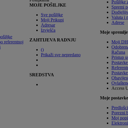
Pošiljke 
MOJE POŠILJKE
Spremi p
Dodjeljiv
Sve pošiljke
Valuta i 
Moji Prikupi
Adrese
Adresar
Izvješća
Moje spremlje
pošiljke
ZAHTIJEVA RADNJU
po referentnoj
Moji DHL
i
Odobren
(
)
Računa
Prikaži sve nepredano
Pristup u
Postavke
Referent
Postavke
SREDSTVA
Obavijesti
Ovlašten
Access 
Moje postavke
Predlošci
Porezni b
Moj popi
Elektroni