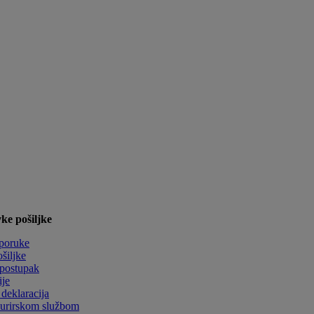
ke pošiljke
sporuke
ošiljke
 postupak
ije
deklaracija
kurirskom službom