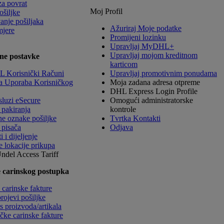
za povrat
Moj Profil
ošiljke
anje pošiljaka
Ažuriraj Moje podatke
mjere
Promijeni lozinku
Upravljaj MyDHL+
Upravljaj mojom kreditnom
ne postavke
karticom
 Korisnički Računi
Upravljaj promotivnim ponudama
a Uporaba Korisničkog
Moja zadana adresa otpreme
DHL Express Login Profile
sluzi eSecure
Omogući administratorske
 pakiranja
kontrole
ne oznake pošiljke
Tvrtka Kontakti
 pisača
Odjava
 i dijeljenje
e lokacije prikupa
Undel
Access Tariff
 carinskog postupka
 carinske fakture
rojevi pošiljke
s proizvoda/artikala
čke carinske fakture