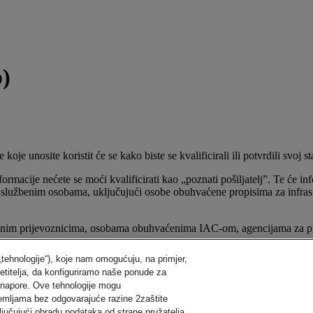
p)
je unosite koristit će se kako biste se kvalificirali ili potvrdili svoj 
ormacije nećete se moći kvalificirati kao „poznati pošiljatelj”. Te će i
 službenim osobama, uključujući osobe obuhvaćene propisima za infrast
 zračnim prijevoznicima, osobama obuhvaćenima IAC-om, agencijama za
 „tehnologije“), koje nam omogućuju, na primjer,
 procjene prijetnji tijekom prometa (DHS/TSA 002), objavljenom u Federa
jetitelja, da konfiguriramo naše ponude za
 napore. Ove tehnologije mogu
v
.
zemljama bez odgovarajuće razine 2zaštite
ljučujući obradu podataka od strane pružatelja