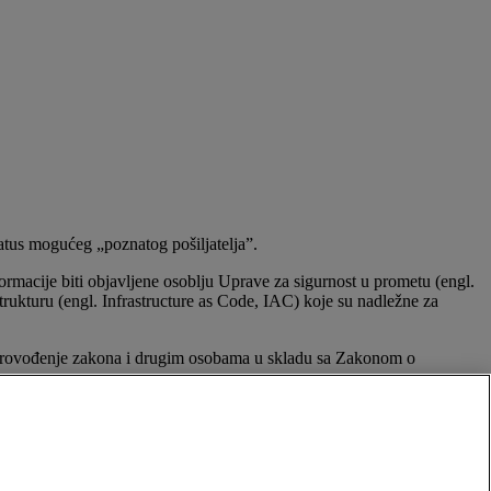
status mogućeg „poznatog pošiljatelja”.
nformacije biti objavljene osoblju Uprave za sigurnost u prometu (engl.
rukturu (engl. Infrastructure as Code, IAC) koje su nadležne za
 provođenje zakona i drugim osobama u skladu sa Zakonom o
lnom registru.