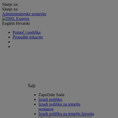
Slanje za:
Slanje za:
Administratorske postavke
English
Hrvatski
Pomoć i podrška
Pronađite lokaciju
Šalji
Započnite Sada
Izradi pošiljku
Izradi pošiljku na temelju
poslanog
Izradi pošiljku na temelju favorita