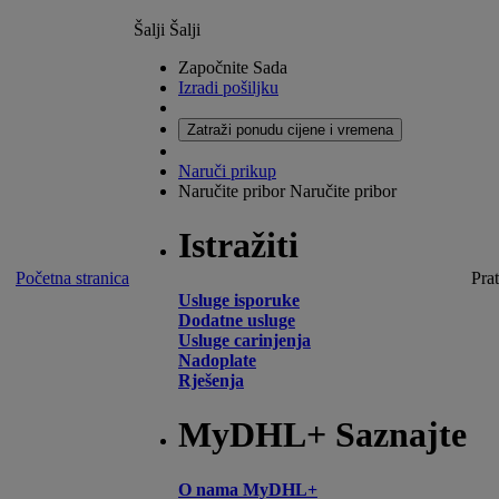
Šalji
Šalji
Započnite Sada
Izradi pošiljku
Zatraži ponudu cijene i vremena
Naruči prikup
Naručite pribor
Naručite pribor
Istražiti
Početna stranica
Prat
Usluge isporuke
Dodatne usluge
Usluge carinjenja
Nadoplate
Rješenja
MyDHL+ Saznajte
O nama MyDHL+