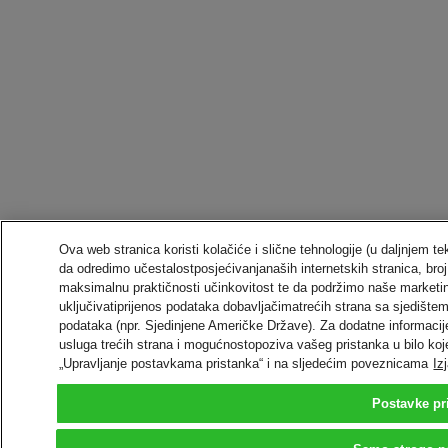
Ova web stranica koristi kolačiće i slične tehnologije (u daljnjem t
da odredimo učestalostposjećivanjanaših internetskih stranica, broj
maksimalnu praktičnosti učinkovitost te da podržimo naše market
uključivatiprijenos podataka dobavljačimatrećih strana sa sjedišt
podataka (npr. Sjedinjene Američke Države). Za dodatne informacije
usluga trećih strana i mogućnostopoziva vašeg pristanka u bilo koj
„Upravljanje postavkama pristanka“ i na sljedećim poveznicama
Iz
Postavke pr