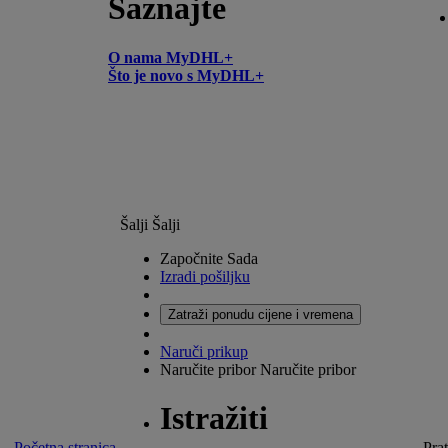
Saznajte
O nama MyDHL+
Što je novo s MyDHL+
Šalji
Šalji
Započnite Sada
Izradi pošiljku
Zatraži ponudu cijene i vremena
Naruči prikup
Naručite pribor
Naručite pribor
Istražiti
Početna stranica
Prat