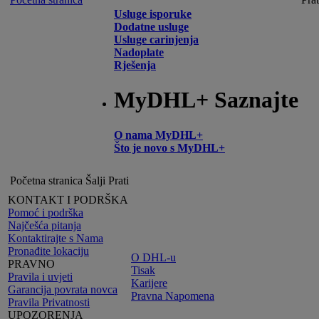
Usluge isporuke
Dodatne usluge
Usluge carinjenja
Nadoplate
Rješenja
MyDHL+ Saznajte
O nama MyDHL+
Što je novo s MyDHL+
Početna stranica
Šalji
Prati
KONTAKT I PODRŠKA
Pomoć i podrška
Najčešća pitanja
Kontaktirajte s Nama
Pronađite lokaciju
O DHL-u
PRAVNO
Tisak
Pravila i uvjeti
Karijere
Garancija povrata novca
Pravna Napomena
Pravila Privatnosti
UPOZORENJA