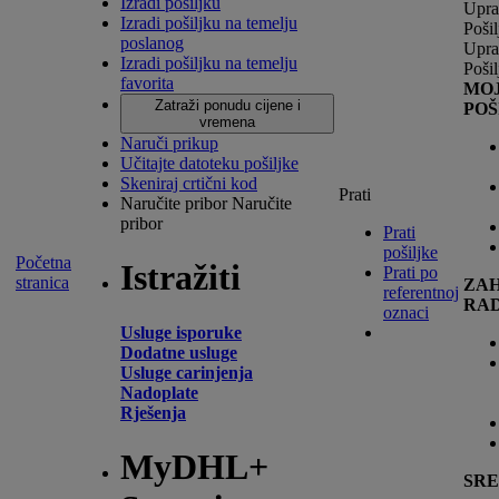
Izradi pošiljku
Upra
Izradi pošiljku na temelju
Poši
poslanog
Upra
Izradi pošiljku na temelju
Poši
favorita
MO
Zatraži ponudu cijene i
POŠ
vremena
Naruči prikup
Učitajte datoteku pošiljke
Skeniraj crtični kod
Prati
Naručite pribor
Naručite
pribor
Prati
pošiljke
Početna
Istražiti
Prati po
stranica
ZAH
referentnoj
RA
oznaci
Usluge isporuke
Dodatne usluge
Usluge carinjenja
Nadoplate
Rješenja
MyDHL+
SR