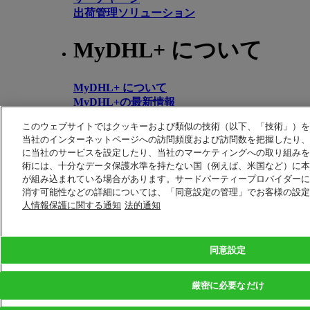
出荷管理ソリューション
MyDHL+ について
MyDHL+ について
MyDHL+の最新情報
このウェブサイトではクッキーおよび類似の技術（以下、「技術」）を
ホーム
発送
追跡
当社のインターネットページへの訪問頻度および訪問数を把握したり、
に当社のサービスを設定したり、当社のマーケティングへの取り組みを
お問い合わせ先・サポート
術には、十分なデータ保護水準を持たない国（例えば、米国など）に本
ヘルプ
が組み込まれている場合があります。サードパーティープロバイダーに
よくあるご質問
消す可能性などの詳細については、「同意設定の管理」でお客様の設
お問い合わせ先
人情報保護に関する通知
法的通知
DHLの拠点
DHLについて
法務情報
プレス
約款
キャリア
同意設定
返金保証
法務情報
個人情報の取扱い
厳密に必要なだけ
アラート
不正認識