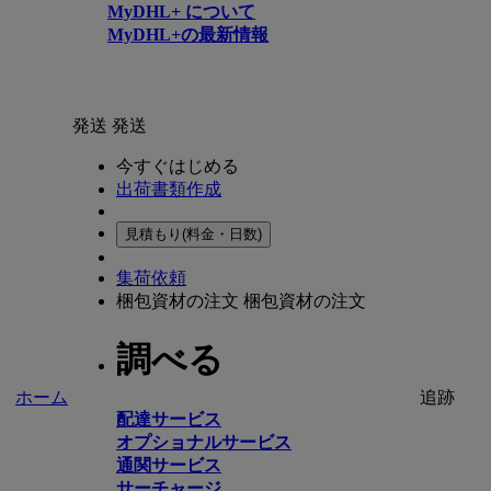
MyDHL+ について
MyDHL+の最新情報
発送
発送
今すぐはじめる
出荷書類作成
見積もり(料金・日数)
集荷依頼
梱包資材の注文
梱包資材の注文
調べる
ホーム
追跡
配達サービス
オプショナルサービス
通関サービス
サーチャージ