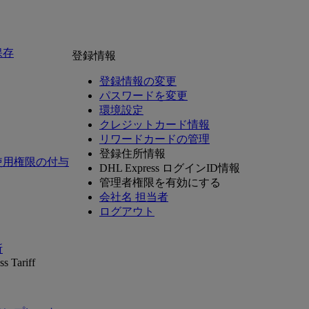
保存
登録情報
登録情報の変更
パスワードを変更
環境設定
クレジットカード情報
リワードカードの管理
登録住所情報
使用権限の付与
DHL Express ログインID情報
管理者権限を有効にする
会社名 担当者
ログアウト
所
s Tariff