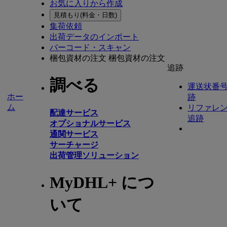
お気に入りから作成
見積もり(料金・日数)
集荷依頼
出荷データのインポート
バーコード・スキャン
梱包資材の注文
梱包資材の注文
追跡
調べる
運送状番
ホー
跡
ム
リファレ
配達サービス
追跡
オプショナルサービス
通関サービス
サーチャージ
出荷管理ソリューション
MyDHL+ につ
いて