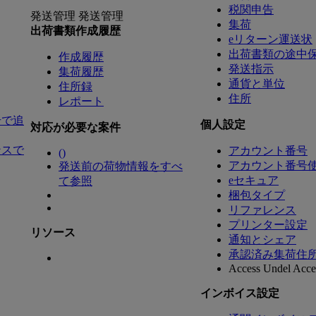
税関申告
発送管理
発送管理
集荷
出荷書類作成履歴
eリターン運送状
出荷書類の途中
作成履歴
発送指示
集荷履歴
通貨と単位
住所録
住所
レポート
号で追
個人設定
対応が必要な案件
ンスで
アカウント番号
(
)
アカウント番号
発送前の荷物情報をすべ
eセキュア
て参照
梱包タイプ
リファレンス
プリンター設定
リソース
通知とシェア
承認済み集荷住
Access Undel
Acces
インボイス設定