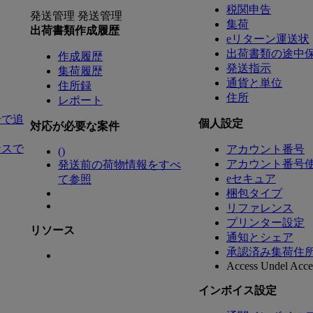
税関申告
発送管理
発送管理
集荷
出荷書類作成履歴
eリターン運送状
出荷書類の途中
作成履歴
発送指示
集荷履歴
通貨と単位
住所録
住所
レポート
号で追
個人設定
対応が必要な案件
ンスで
アカウント番号
(
)
アカウント番号
発送前の荷物情報をすべ
eセキュア
て参照
梱包タイプ
リファレンス
プリンター設定
リソース
通知とシェア
承認済み集荷住
Access Undel
Acces
インボイス設定