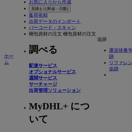
お気に入りから作成
見積もり(料金・日数)
集荷依頼
出荷データのインポート
バーコード・スキャン
梱包資材の注文
梱包資材の注文
追跡
調べる
運送状番
ホー
跡
ム
リファレ
配達サービス
追跡
オプショナルサービス
通関サービス
サーチャージ
出荷管理ソリューション
MyDHL+ につ
いて