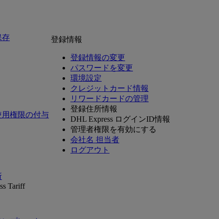
保存
登録情報
登録情報の変更
パスワードを変更
環境設定
クレジットカード情報
リワードカードの管理
登録住所情報
使用権限の付与
DHL Express ログインID情報
管理者権限を有効にする
会社名 担当者
ログアウト
所
s Tariff