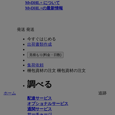
MyDHL+ について
MyDHL+の最新情報
発送
発送
今すぐはじめる
出荷書類作成
見積もり(料金・日数)
集荷依頼
梱包資材の注文
梱包資材の注文
調べる
ホーム
追跡
配達サービス
オプショナルサービス
通関サービス
サーチャージ