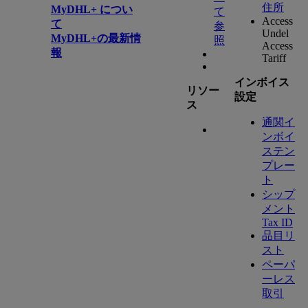
住所
MyDHL+ につい
て
Access
て
参
Undel
MyDHL+の最新情
照
Access
報
Tariff
インボイス
リソー
設定
ス
通関イ
ンボイ
ステン
プレー
ト
シップ
メント
Tax ID
品目リ
スト
ペーパ
ーレス
取引