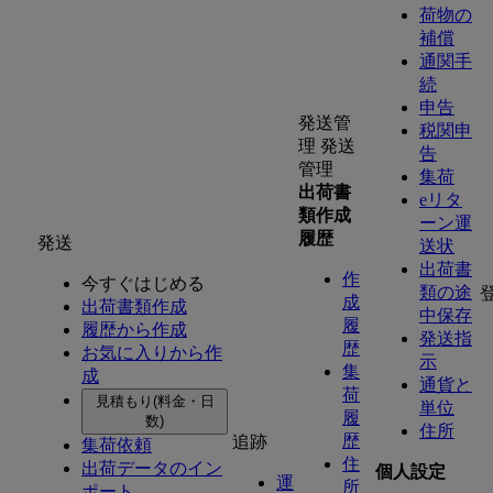
荷物の
補償
通関手
続
申告
発送管
税関申
理
発送
告
管理
集荷
出荷書
eリタ
類作成
ーン運
履歴
発送
送状
出荷書
作
今すぐはじめる
類の途
成
出荷書類作成
中保存
履
履歴から作成
発送指
歴
お気に入りから作
示
集
成
通貨と
荷
見積もり(料金・日
単位
履
数)
住所
歴
追跡
集荷依頼
住
出荷データのイン
個人設定
運
所
ポート