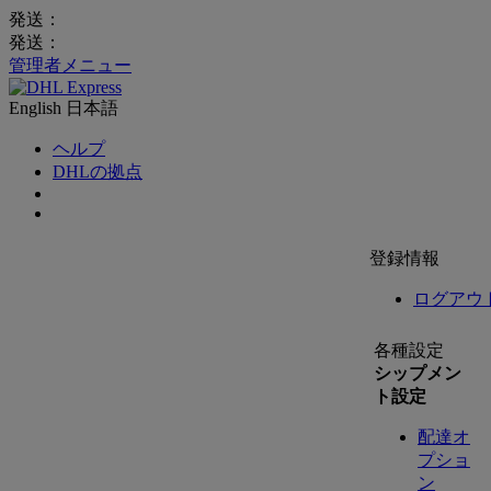
発送：
発送：
管理者メニュー
English
日本語
ヘルプ
DHLの拠点
登録情報
ログアウ
各種設定
シップメン
ト設定
配達オ
プショ
ン