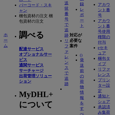
送
録
アカウ
バーコード・スキ
状
レ
ント番
ャン
番
ポ
号
梱包資材の注文
梱
号
ー
アカウ
包資材の注文
で
ト
ント番
追
号使用
調べる
ホ
対応が
跡
権限の
ー
必要な
リ
付与
ム
案件
フ
eセキ
配達サービス
ァ
ュア
オプショナルサー
(
)
レ
梱包タ
ビス
発
ン
イプ
通関サービス
送
ス
リファ
サーチャージ
前
で
レンス
出荷管理ソリュー
の
追
プリン
ション
荷
跡
ター設
物
定
MyDHL+
情
通知と
報
シェア
について
を
承認済
す
み集荷
べ