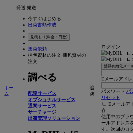
発送
発送
今すぐはじめる
出荷書類作成
見積もり(料金・日数)
ログイン
集荷依頼
梱包資材の注文
梱包資材の
注文
登録有効化メー
調べる
Eメールアドレ
ホー
追
パスワード
パ
配達サービス
ム
跡
リセット
オプショナルサービス
Eメールア
通関サービス
存
サーチャージ
使用中のブラ
出荷管理ソリューション
ールアドレス
す。次回のロ