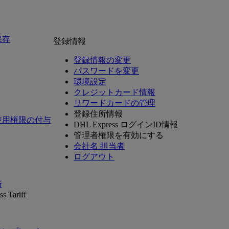
保存
登録情報
登録情報の変更
パスワードを変更
環境設定
クレジットカード情報
リワードカードの管理
登録住所情報
使用権限の付与
DHL Express ログインID情報
管理者権限を有効にする
会社名 担当者
ログアウト
所
s Tariff