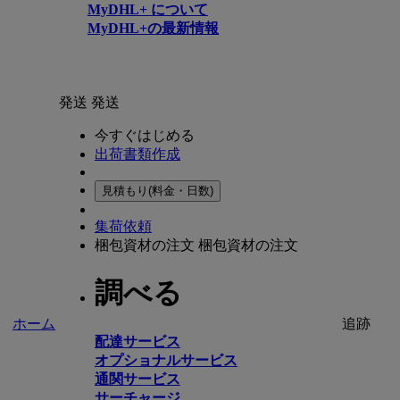
MyDHL+ について
MyDHL+の最新情報
発送
発送
今すぐはじめる
出荷書類作成
見積もり(料金・日数)
集荷依頼
梱包資材の注文
梱包資材の注文
調べる
ホーム
追跡
配達サービス
オプショナルサービス
通関サービス
サーチャージ