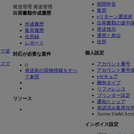
税関申告
発送管理
発送管理
集荷
出荷書類作成履歴
eリターン運送状
出荷書類の途中
作成履歴
発送指示
集荷履歴
通貨と単位
住所録
住所
レポート
号で追
個人設定
対応が必要な案件
ンスで
アカウント番号
(
)
アカウント番号
発送前の荷物情報をすべ
eセキュア
て参照
梱包タイプ
リファレンス
プリンター設定
リソース
通知とシェア
承認済み集荷住
Access Undel
Acces
インボイス設定