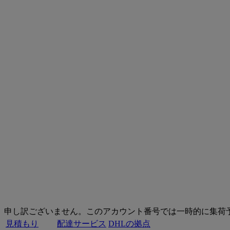
DHL Express
海外発送はドアツードアの一
Welcome to
DHL Express
50年を超える海外輸送の実績
Welcome to
DHL Express
220以上の国・地域で展開する海外輸送サービス
申し訳ございません。このアカウント番号では一時的に集荷
見積もり
配達サービス
DHLの拠点