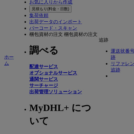
お気に入りから作成
見積もり(料金・日数)
集荷依頼
出荷データのインポート
バーコード・スキャン
梱包資材の注文
梱包資材の注文
追跡
調べる
運送状番
ホー
跡
ム
リファレ
配達サービス
追跡
オプショナルサービス
通関サービス
サーチャージ
出荷管理ソリューション
MyDHL+ につ
いて