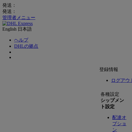
発送：
発送：
管理者メニュー
English
日本語
ヘルプ
DHLの拠点
登録情報
ログアウ
各種設定
シップメン
ト設定
配達オ
プショ
ン