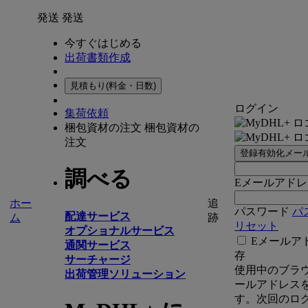
発送
発送
今すぐはじめる
出荷書類作成
見積もり(料金・日数)
ログイン
集荷依頼
梱包資材の注文
梱包資材の
注文
登録有効化メー
調べる
Eメールアドレ
ホー
追
パスワード
パ
配達サービス
ム
跡
リセット
オプショナルサービス
Eメールア
通関サービス
存
サーチャージ
使用中のブラ
出荷管理ソリューション
ールアドレス
す。次回のロ