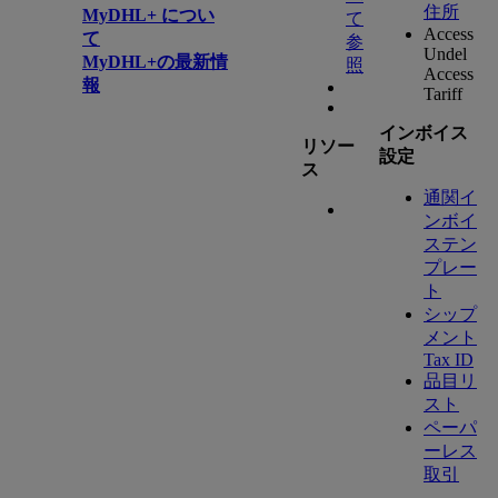
住所
MyDHL+ につい
て
Access
て
参
Undel
MyDHL+の最新情
照
Access
報
Tariff
インボイス
リソー
設定
ス
通関イ
ンボイ
ステン
プレー
ト
シップ
メント
Tax ID
品目リ
スト
ペーパ
ーレス
取引