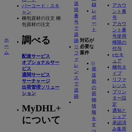
送
録
アカウ
バーコード・スキ
状
レ
ント番
ャン
番
ポ
号
梱包資材の注文
梱
号
ー
アカウ
包資材の注文
で
ト
ント番
追
号使用
調べる
ホ
対応が
跡
権限の
ー
必要な
リ
付与
ム
案件
フ
eセキ
配達サービス
ァ
ュア
オプショナルサー
(
)
レ
梱包タ
ビス
発
ン
イプ
通関サービス
送
ス
リファ
サーチャージ
前
で
レンス
出荷管理ソリュー
の
追
プリン
ション
荷
跡
ター設
物
定
MyDHL+
情
通知と
報
シェア
について
を
承認済
す
み集荷
べ