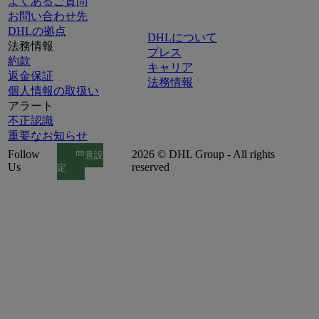
よくあるご質問
お問い合わせ先
DHLの拠点
DHLについて
法務情報
プレス
約款
キャリア
返金保証
法務情報
個人情報の取扱い
アラート
不正認識
重要なお知らせ
Follow
2026 © DHL Group - All rights
同意設
Us
reserved
定