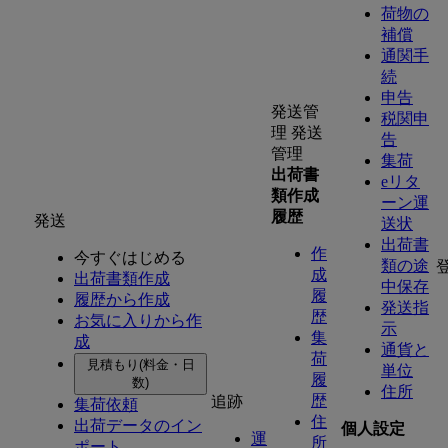
荷物の
補償
通関手
続
申告
発送管
税関申
理
発送
告
管理
集荷
出荷書
eリタ
類作成
ーン運
履歴
発送
送状
出荷書
作
今すぐはじめる
類の途
成
出荷書類作成
中保存
履
履歴から作成
発送指
歴
お気に入りから作
示
集
成
通貨と
荷
見積もり(料金・日
単位
履
数)
住所
歴
追跡
集荷依頼
住
出荷データのイン
個人設定
運
所
ポート