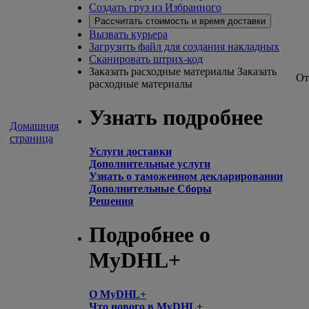
Создать груз из Избранного
Рассчитать стоимость и время доставки
Вызвать курьера
Загрузить файл для создания накладных
Сканировать штрих-код
Заказать расходные материалы
Заказать
От
расходные материалы
Узнать подробнее
Домашняя
страница
Услуги доставки
Дополнительные услуги
Узнать о таможенном декларировании
Дополнительные Сборы
Решения
Подробнее о
MyDHL+
О MyDHL+
Что нового в MyDHL+