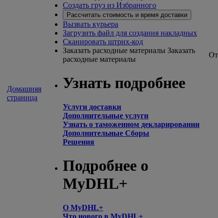
Создать груз из Избранного
Рассчитать стоимость и время доставки
Вызвать курьера
Загрузить файл для создания накладных
Сканировать штрих-код
Заказать расходные материалы
Заказать
От
расходные материалы
Узнать подробнее
Домашняя
страница
Услуги доставки
Дополнительные услуги
Узнать о таможенном декларировании
Дополнительные Сборы
Решения
Подробнее о
MyDHL+
О MyDHL+
Что нового в MyDHL+