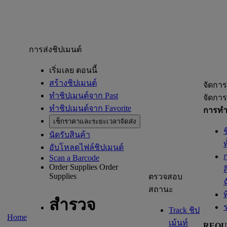
การส่งชิปเมนต์
เริ่มเลย ตอนนี้
สร้างชิปเมนต์
จัดการ
ทำชิปเมนต์จาก Past
จัดการ
ทำชิปเมนต์จาก Favorite
การทำช
เช็กราคาและระยะเวลาจัดส่ง
นัดรับสินค้า
อับโหลดไฟล์ชิปเมนต์
Scan a Barcode
Order Supplies
Order
Supplies
ตรวจสอบ
สถานะ
ท
สำรวจ
Track ชิป
Home
เม้นท์
REQU