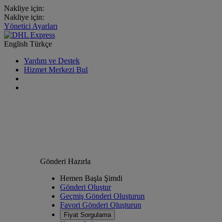
Nakliye için:
Nakliye için:
Yönetici Ayarları
English
Türkçe
Yardım ve Destek
Hizmet Merkezi Bul
Gönderi Hazırla
Hemen Başla Şimdi
Gönderi Oluştur
Geçmiş Gönderi Oluşturun
Favori Gönderi Oluşturun
Fiyat Sorgulama