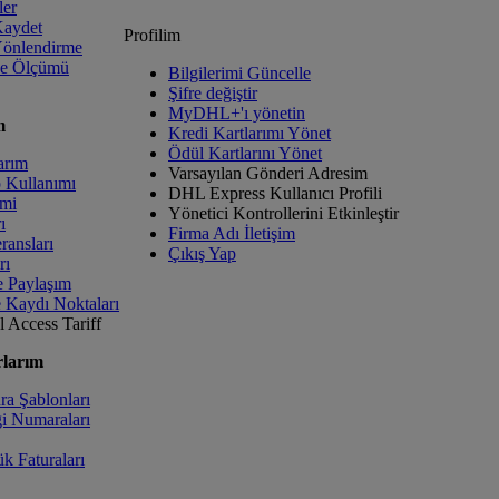
ler
Kaydet
Profilim
Yönlendirme
ve Ölçümü
Bilgilerimi Güncelle
Şifre değiştir
MyDHL+'ı yönetin
m
Kredi Kartlarımı Yönet
Ödül Kartlarını Yönet
arım
Varsayılan Gönderi Adresim
p Kullanımı
DHL Express Kullanıcı Profili
imi
Yönetici Kontrollerini Etkinleştir
ı
Firma Adı İletişim
ransları
Çıkış Yap
rı
e Paylaşım
e Kaydı Noktaları
l
Access Tariff
larım
a Şablonları
i Numaraları
k Faturaları