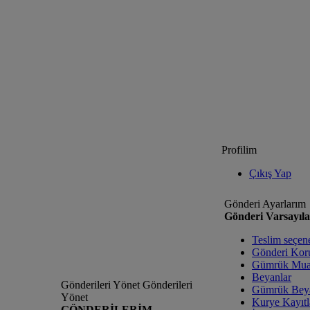
Profilim
Çıkış Yap
Gönderi Ayarlarım
Gönderi Varsayıla
Teslim seçene
Gönderi Kor
Gümrük Mua
Beyanlar
Gönderileri Yönet
Gönderileri
Gümrük Bey
Yönet
Kurye Kayıtl
GÖNDERİLERİM