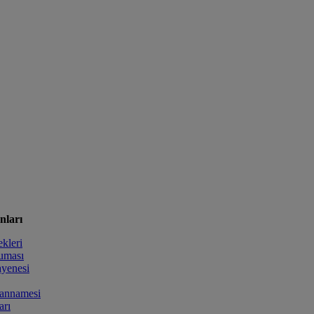
nları
kleri
uması
yenesi
annamesi
arı