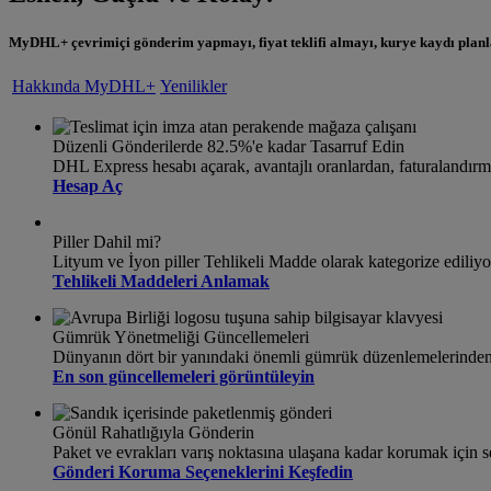
MyDHL+ çevrimiçi gönderim yapmayı, fiyat teklifi almayı, kurye kaydı planla
Hakkında MyDHL+
Yenilikler
Düzenli Gönderilerde 82.5%'e kadar Tasarruf Edin
DHL Express hesabı açarak, avantajlı oranlardan, faturalandırm
Hesap Aç
Piller Dahil mi?
Lityum ve İyon piller Tehlikeli Madde olarak kategorize ediliy
Tehlikeli Maddeleri Anlamak
Gümrük Yönetmeliği Güncellemeleri
Dünyanın dört bir yanındaki önemli gümrük düzenlemelerinden
En son güncellemeleri görüntüleyin
Gönül Rahatlığıyla Gönderin
Paket ve evrakları varış noktasına ulaşana kadar korumak için 
Gönderi Koruma Seçeneklerini Keşfedin