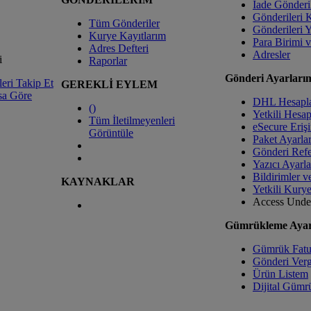
İade Gönderi
Gönderileri 
Tüm Gönderiler
Gönderileri 
Kurye Kayıtlarım
Para Birimi 
Adres Defteri
Adresler
i
Raporlar
Gönderi Ayarları
eri Takip Et
GEREKLİ EYLEM
sa Göre
DHL Hesapl
(
)
Yetkili Hesa
Tüm İletilmeyenleri
eSecure Eriş
Görüntüle
Paket Ayarlar
Gönderi Refe
Yazıcı Ayarla
Bildirimler v
KAYNAKLAR
Yetkili Kury
Access Unde
Gümrükleme Ayar
Gümrük Fatur
Gönderi Verg
Ürün Listem
Dijital Gümrü