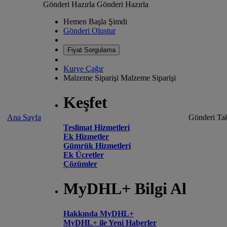
Gönderi Hazırla
Gönderi Hazırla
Hemen Başla Şimdi
Gönderi Oluştur
Fiyat Sorgulama
Kurye Çağır
Malzeme Siparişi
Malzeme Siparişi
Keşfet
Ana Sayfa
Gönderi Tak
Teslimat Hizmetleri
Ek Hizmetler
Gümrük Hizmetleri
Ek Ücretler
Çözümler
MyDHL+ Bilgi Al
Hakkında MyDHL+
MyDHL+ ile Yeni Haberler