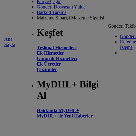
Kurye Çağır
Gönderi Dosyasını Yükle
Barkod Tarama
Malzeme Siparişi
Malzeme Siparişi
Gönderi Takib
Keşfet
Gönderil
Ana
Referan
Sayfa
İzleme
Teslimat Hizmetleri
Ek Hizmetler
Gümrük Hizmetleri
Ek Ücretler
Çözümler
MyDHL+ Bilgi
Al
Hakkında MyDHL+
MyDHL+ ile Yeni Haberler