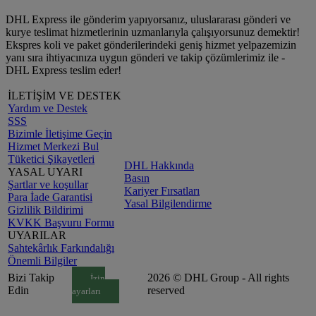
DHL Express ile gönderim yapıyorsanız, uluslararası gönderi ve
kurye teslimat hizmetlerinin uzmanlarıyla çalışıyorsunuz demektir!
Ekspres koli ve paket gönderilerindeki geniş hizmet yelpazemizin
yanı sıra ihtiyacınıza uygun gönderi ve takip çözümlerimiz ile -
DHL Express teslim eder!
İLETİŞİM VE DESTEK
Yardım ve Destek
SSS
Bizimle İletişime Geçin
Hizmet Merkezi Bul
Tüketici Şikayetleri
DHL Hakkında
YASAL UYARI
Basın
Şartlar ve koşullar
Kariyer Fırsatları
Para İade Garantisi
Yasal Bilgilendirme
Gizlilik Bildirimi
KVKK Başvuru Formu
UYARILAR
Sahtekârlık Farkındalığı
Önemli Bilgiler
Bizi Takip
2026 © DHL Group - All rights
İzin
Edin
reserved
ayarları