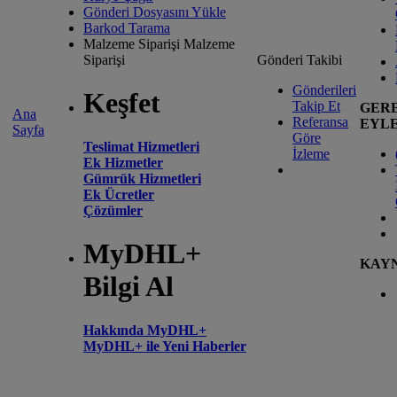
Gönderi Dosyasını Yükle
Barkod Tarama
Malzeme Siparişi
Malzeme
Siparişi
Gönderi Takibi
Gönderileri
Keşfet
Takip Et
GER
Ana
Referansa
EYL
Sayfa
Göre
Teslimat Hizmetleri
İzleme
Ek Hizmetler
Gümrük Hizmetleri
Ek Ücretler
Çözümler
MyDHL+
KAY
Bilgi Al
Hakkında MyDHL+
MyDHL+ ile Yeni Haberler