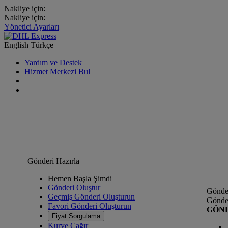
Nakliye için:
Nakliye için:
Yönetici Ayarları
English
Türkçe
Yardım ve Destek
Hizmet Merkezi Bul
Gönderi Hazırla
Hemen Başla Şimdi
Gönderi Oluştur
Gönder
Geçmiş Gönderi Oluşturun
Gönder
Favori Gönderi Oluşturun
GÖN
Fiyat Sorgulama
Kurye Çağır