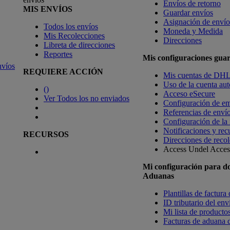
Envíos de retorno
MIS ENVÍOS
Guardar envíos
Asignación de envío
Todos los envíos
Moneda y Medida
Mis Recolecciones
Direcciones
Libreta de direcciones
Reportes
Mis configuraciones gua
nvíos
REQUIERE ACCIÓN
Mis cuentas de DH
Uso de la cuenta aut
(
)
Acceso eSecure
Ver Todos los no enviados
Configuración de em
Referencias de enví
Configuración de la
Notificaciones y rec
RECURSOS
Direcciones de recol
Access Undel
Access
Mi configuración para d
Aduanas
Plantillas de factura
ID tributario del en
Mi lista de productos
Facturas de aduana d