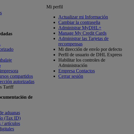
Mi perfil
s
Actualizar mi Información
Cambiar la contraseña
Administrar MyDHL+
Manage My Credit Cards
rdadas
Administrar las Tarjetas de
L
recompensas
orizado
Mi dirección de envío por defecto
Perfil de usuario de DHL Express
balaje
Habilitar los controles de
o
Administración
 impresora
Empresa Contactos
ursos compartidos
Cerrar sesión
ección autorizadas
 Tariff
ocumentación de
 de aduanas
vío (Tax ID)
 / artículos
igitales