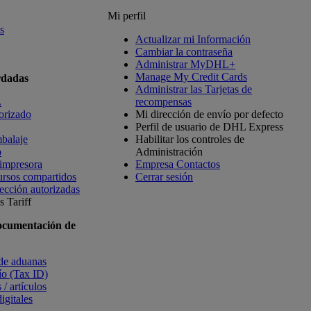
Mi perfil
s
Actualizar mi Información
Cambiar la contraseña
Administrar MyDHL+
Manage My Credit Cards
rdadas
Administrar las Tarjetas de
L
recompensas
orizado
Mi dirección de envío por defecto
Perfil de usuario de DHL Express
balaje
Habilitar los controles de
o
Administración
 impresora
Empresa Contactos
ursos compartidos
Cerrar sesión
ección autorizadas
 Tariff
ocumentación de
 de aduanas
vío (Tax ID)
 / artículos
igitales