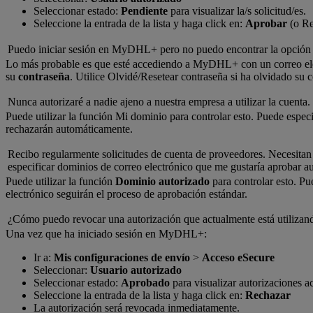
Seleccionar estado:
Pendiente
para visualizar la/s solicitud/es.
Seleccione la entrada de la lista y haga click en:
Aprobar
(o Re
Puedo iniciar sesión en MyDHL+ pero no puedo encontrar la opción
Lo más probable es que esté accediendo a MyDHL+ con un correo el
su
contraseña
. Utilice Olvidé/Resetear contraseña si ha olvidado su c
Nunca autorizaré a nadie ajeno a nuestra empresa a utilizar la cuent
Puede utilizar la función Mi dominio para controlar esto. Puede especi
rechazarán automáticamente.
Recibo regularmente solicitudes de cuenta de proveedores. Necesitan r
especificar dominios de correo electrónico que me gustaría aprobar 
Puede utilizar la función
Dominio autorizado
para controlar esto. Pu
electrónico seguirán el proceso de aprobación estándar.
¿Cómo puedo revocar una autorización que actualmente está utiliza
Una vez que ha iniciado sesión en MyDHL+:
Ir a:
Mis configuraciones de envío
>
Acceso eSecure
Seleccionar:
Usuario autorizado
Seleccionar estado:
Aprobado
para visualizar autorizaciones ac
Seleccione la entrada de la lista y haga click en:
Rechazar
La autorización será revocada inmediatamente.