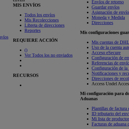
Envíos de retorno
MIS ENVÍOS
Guardar envíos
Asignación de envío
Todos los envíos
Moneda y Medida
Mis Recolecciones
Direcciones
Libreta de direcciones
Reportes
Mis configuraciones gua
nvíos
REQUIERE ACCIÓN
Mis cuentas de DH
Uso de la cuenta aut
(
)
Acceso eSecure
Ver Todos los no enviados
Configuración de em
Referencias de enví
Configuración de la
Notificaciones y rec
RECURSOS
Direcciones de recol
Access Undel
Access
Mi configuración para d
Aduanas
Plantillas de factura
ID tributario del en
Mi lista de productos
Facturas de aduana d