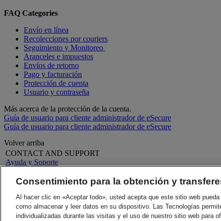
FAQ Categories
Envío en línea
Recolecciones por couriers
Seguimiento y Monitoreo
Aranceles e impuestos
Envíos de retorno
Pago y facturación
Protección de cuenta
Usuario y contraseña
Más acerca de la protección de la cuenta.
Guía de usuario para cliente administrador de eSecure
Guía de usuario para cliente administrador de eSecure
Volver arriba
CONTACT AND SUPPORT
Ayuda y Soporte
Preguntas Frecuentes
Contáctenos
Consentimiento para la obtención y transfere
Encontrar una ubicación
Al hacer clic en «Aceptar todo», usted acepta que este sitio web pueda 
LEGAL
Acerca de DHL
Términos y Condiciones
Prensa
como almacenar y leer datos en su dispositivo. Las Tecnologías permit
Garantía de devolución
Carreras
individualizadas durante las visitas y el uso de nuestro sitio web para o