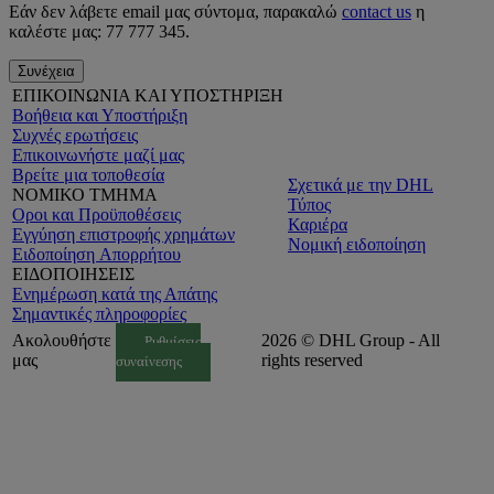
Εάν δεν λάβετε email μας σύντομα, παρακαλώ
contact us
η
καλέστε μας: 77 777 345.
Συνέχεια
ΕΠΙΚΟΙΝΩΝΙΑ ΚΑΙ ΥΠΟΣΤΗΡΙΞΗ
Βοήθεια και Υποστήριξη
Συχνές ερωτήσεις
Επικοινωνήστε μαζί μας
Βρείτε μια τοποθεσία
Σχετικά με την DHL
ΝΟΜΙΚΟ ΤΜΗΜΑ
Τύπος
Οροι και Προϋποθέσεις
Καριέρα
Εγγύηση επιστροφής χρημάτων
Νομική ειδοποίηση
Ειδοποίηση Aπορρήτου
ΕΙΔΟΠΟΙΗΣΕΙΣ
Ενημέρωση κατά της Απάτης
Σημαντικές πληροφορίες
Ακολουθήστε
2026 © DHL Group - All
Ρυθμίσεις
μας
rights reserved
συναίνεσης