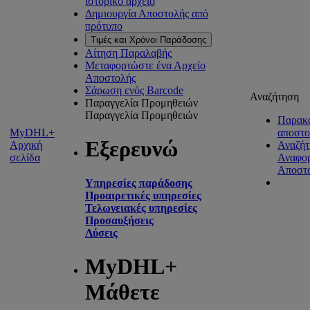
ιστορικό αρχείο
Δημιουργία Αποστολής από
πρότυπο
Τιμές και Χρόνοι Παράδοσης
Αίτηση Παραλαβής
Μεταφορτώστε ένα Αρχείο
Αποστολής
Σάρωση ενός Barcode
Αναζήτηση
Παραγγελία Προμηθειών
Παραγγελία Προμηθειών
Παρακ
MyDHL+
αποστ
Εξερευνώ
Αρχική
Αναζήτ
σελίδα
Αναφο
Αποστ
Υπηρεσίες παράδοσης
Προαιρετικές υπηρεσίες
Τελωνειακές υπηρεσίες
Προσαυξήσεις
Λύσεις
MyDHL+
Μάθετε