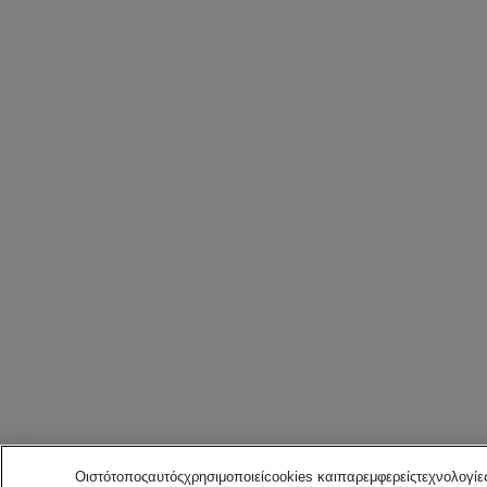
Οιστότοποςαυτόςχρησιμοποιείcookies καιπαρεμφερείςτεχνολογί