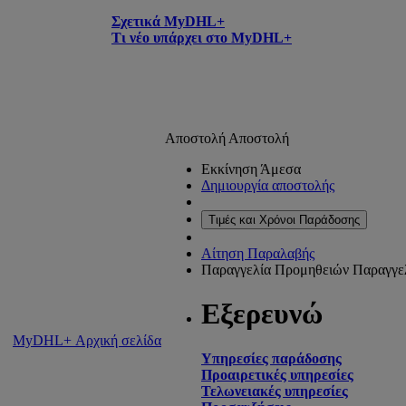
Σχετικά MyDHL+
Τι νέο υπάρχει στο MyDHL+
Αποστολή
Αποστολή
Εκκίνηση Άμεσα
Δημιουργία αποστολής
Τιμές και Χρόνοι Παράδοσης
Αίτηση Παραλαβής
Παραγγελία Προμηθειών
Παραγγε
Εξερευνώ
MyDHL+ Αρχική σελίδα
Υπηρεσίες παράδοσης
Προαιρετικές υπηρεσίες
Τελωνειακές υπηρεσίες